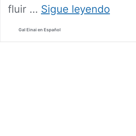
MEM
fluir …
Sigue leyendo
La
Fuente
de
Gal Einai en Español
la
Sabiduría