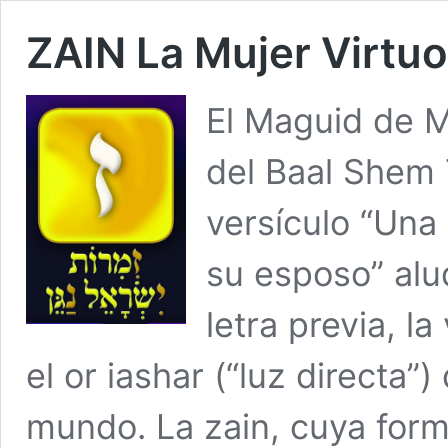
ZAIN La Mujer Virtu
El Maguid de M
del Baal Shem 
versículo “Una
su esposo” alud
letra previa, l
el or iashar (“luz directa”
mundo. La zain, cuya forma