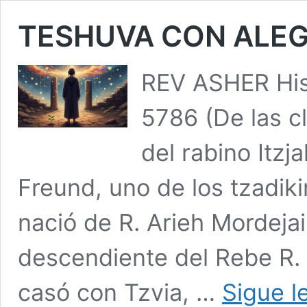
TESHUVA CON ALEG
REV ASHER Hist
5786 (De las c
del rabino Itzj
Freund, uno de los tzadik
nació de R. Arieh Mordeja
descendiente del Rebe R. 
casó con Tzvia, …
Sigue l