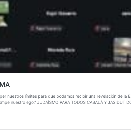
LMA
omper nuestros límites para que podamos recibir una revelación de la 
a que rompe nuestro ego.” JUDAÍSMO PARA TODOS CABALÁ Y JASIDUT