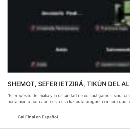
SHEMOT, SEFER IETZIRÁ, TIKÚN DEL A
“El propósito del exilio y la oscuridad no es castigarnos, sino r
herramienta para abrirnos a esa luz es la pregunta sincer
Gal Einai en Español