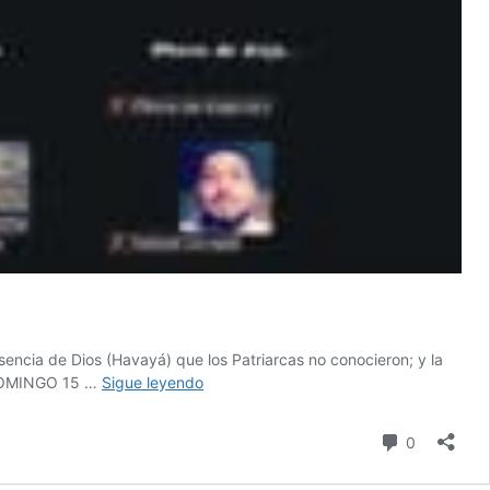
Esencia de Dios (Havayá) que los Patriarcas no conocieron; y la
SHEMOT,
 DOMINGO 15 …
Sigue leyendo
SEFER
IETZIRÁ,
Comentari
0
TIKÚN
DEL