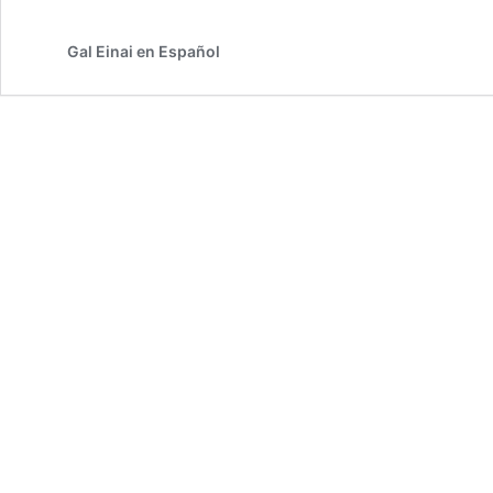
SEGUIDOR
DEL
Gal Einai en Español
BA’AL
SHEM
TOV