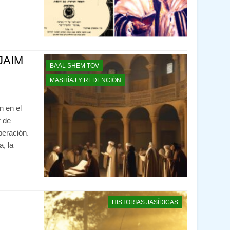
JAIM
BAAL SHEM TOV
MASHÍAJ Y REDENCIÓN
n en el
 de
peración.
a, la
HISTORIAS JASÍDICAS