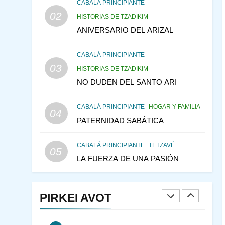
CABALÁ Y JASIDUT: EL
CABALÁ PRINCIPIANTE
02
CONSEJO DE LOS
HISTORIAS DE TZADIKIM
PADRES
ANIVERSARIO DEL ARIZAL
PENSAMIENTO JUDÍO
PIRKEI AVOT
CABALÁ PRINCIPIANTE
146
LA RECONSTRUCCIÓN
03
HISTORIAS DE TZADIKIM
DEL TEMPLO Y LA
NO DUDEN DEL SANTO ARI
ALEGRÍA EN MEDIO DE
MES DE MENAJEM AV
LA TRISTEZA
PENSAMIENTO JUDÍO
CABALÁ PRINCIPIANTE
HOGAR Y FAMILIA
04
147
VEAMOS ¿POR QUÉ
PATERNIDAD SABÁTICA
IEHOSHÚA? Y LA QUEJA
DE LAS MUJERES
PENSAMIENTO JUDÍO
CABALÁ PRINCIPIANTE
TETZAVÉ
05
PIRKEI AVOT
LA FUERZA DE UNA PASIÓN
1
RAZI ¿QUIÉN ES SABIO?
PIRKEI AVOT
JASIDUT
NIÑOS