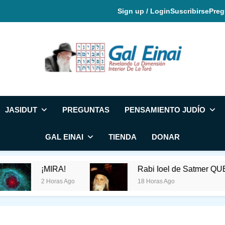
Sign up / Login
Suscribirse
Preg
Gal Einai En Espa
JASIDUT
PREGUNTAS
PENSAMIENTO JUDÍO
GAL EINAI
TIENDA
DONAR
IRA!
Rabi Ioel de Satmer QUERÍA QUE FU
oras Ago
18 Horas Ago