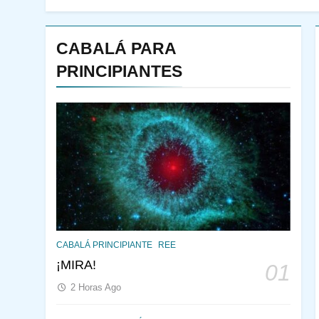
CABALÁ PARA
PRINCIPIANTES
144
¿QUIÉN ES SABIO? EL
CABALÁ PRINCIPIANTE
REE
QUE VE LO QUE VA A
¡MIRA!
01
NACER
PENSAMIENTO JUDÍO
2 Horas Ago
PIRKEI AVOT
145