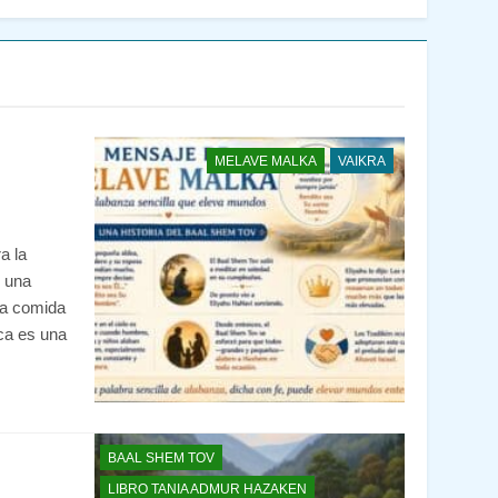
MELAVE MALKA
VAIKRA
a la
 una
la comida
ca es una
BAAL SHEM TOV
LIBRO TANIA ADMUR HAZAKEN