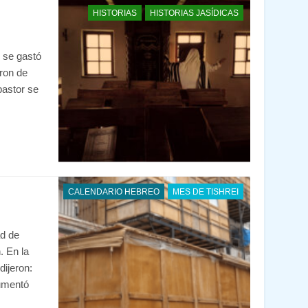
HISTORIAS
HISTORIAS JASÍDICAS
v se gastó
eron de
pastor se
CALENDARIO HEBREO
MES DE TISHREI
ad de
. En la
dijeron:
gumentó