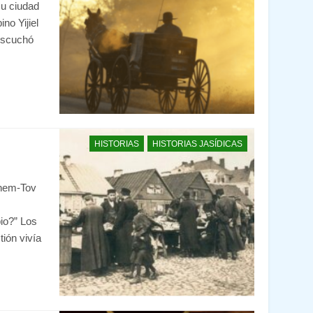
su ciudad
no Yijiel
escuchó
HISTORIAS
HISTORIAS JASÍDICAS
Shem-Tov
bio?” Los
tión vivía