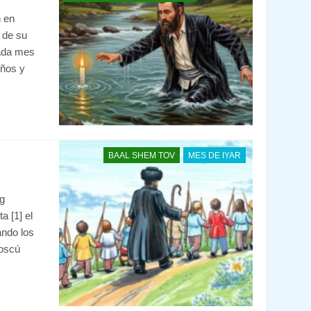
h en
 de su
cada mes
iños y
BAAL SHEM TOV
MES DE IYAR
g
 [1] el
ndo los
Moscú