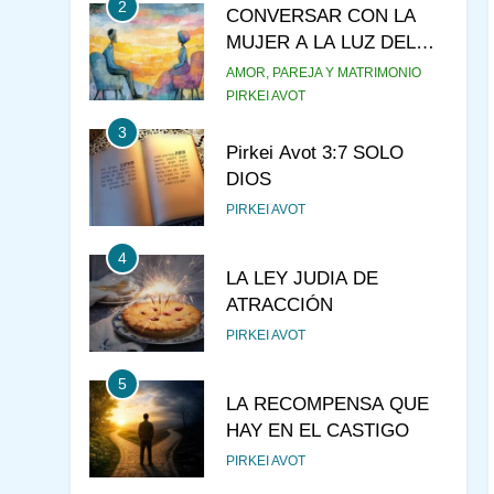
2
CONVERSAR CON LA
MUJER A LA LUZ DEL
JUDAÍSMO
AMOR, PAREJA Y MATRIMONIO
PIRKEI AVOT
3
Pirkei Avot 3:7 SOLO
DIOS
PIRKEI AVOT
4
LA LEY JUDIA DE
ATRACCIÓN
PIRKEI AVOT
5
LA RECOMPENSA QUE
HAY EN EL CASTIGO
PIRKEI AVOT