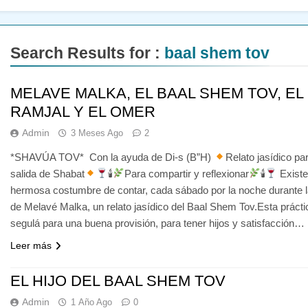
Search Results for :
baal shem tov
MELAVE MALKA, EL BAAL SHEM TOV, EL
RAMJAL Y EL OMER
Admin
3 Meses Ago
2
*SHAVÚA TOV* Con la ayuda de Di-s (B”H)
Relato jasídico par
salida de Shabat
🕯
Para compartir y reflexionar
🕯
Existe
hermosa costumbre de contar, cada sábado por la noche durante 
de Melavé Malka, un relato jasídico del Baal Shem Tov.Esta prácti
segulá para una buena provisión, para tener hijos y satisfacción…
Leer más
EL HIJO DEL BAAL SHEM TOV
Admin
1 Año Ago
0