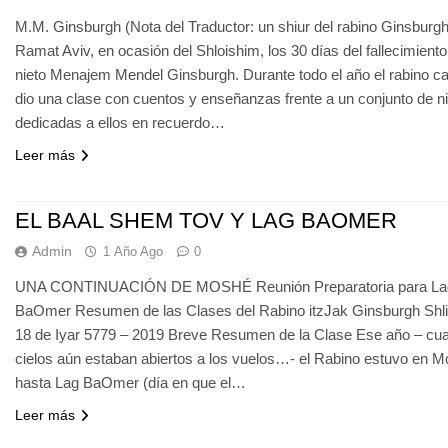
M.M. Ginsburgh (Nota del Traductor: un shiur del rabino Ginsburg
Ramat Aviv, en ocasión del Shloishim, los 30 días del fallecimiento
nieto Menajem Mendel Ginsburgh. Durante todo el año el rabino 
dio una clase con cuentos y enseñanzas frente a un conjunto de n
dedicadas a ellos en recuerdo…
Leer más
EL BAAL SHEM TOV Y LAG BAOMER
Admin
1 Año Ago
0
UNA CONTINUACIÓN DE MOSHÉ Reunión Preparatoria para La
BaOmer Resumen de las Clases del Rabino itzJak Ginsburgh Shlita
18 de Iyar 5779 – 2019 Breve Resumen de la Clase Ese año – cua
cielos aún estaban abiertos a los vuelos…- el Rabino estuvo en 
hasta Lag BaOmer (día en que el…
Leer más