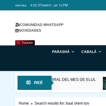
Skip
viernes, כד אב, התשפו
4:02:38 PM
to
content
COMUNIDAD WHATSAPP
NOVEDADES
Youtube
PARASHÁ
CABALÁ
É – EN EL UMBRAL DEL MES DE ELUL
¡M
REÉ
2 H
Home
Search results for: baal shem tov