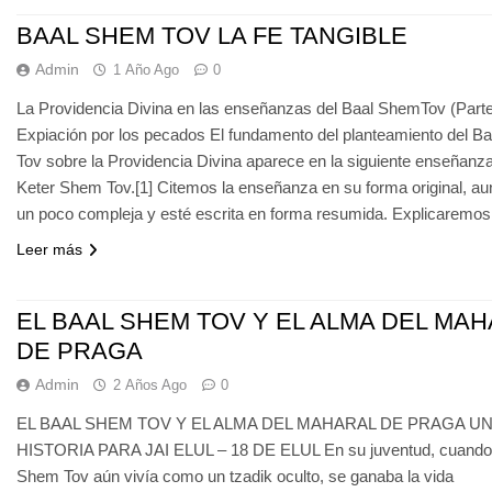
BAAL SHEM TOV LA FE TANGIBLE
Admin
1 Año Ago
0
La Providencia Divina en las enseñanzas del Baal ShemTov (Parte
Expiación por los pecados El fundamento del planteamiento del B
Tov sobre la Providencia Divina aparece en la siguiente enseñanza
Keter Shem Tov.[1] Citemos la enseñanza en su forma original, a
un poco compleja y esté escrita en forma resumida. Explicaremo
Leer más
EL BAAL SHEM TOV Y EL ALMA DEL MA
DE PRAGA
Admin
2 Años Ago
0
EL BAAL SHEM TOV Y EL ALMA DEL MAHARAL DE PRAGA U
HISTORIA PARA JAI ELUL – 18 DE ELUL En su juventud, cuando 
Shem Tov aún vivía como un tzadik oculto, se ganaba la vida