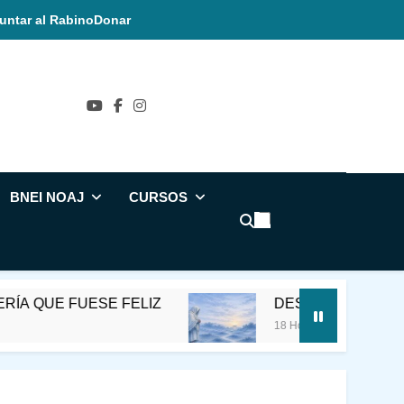
untar al Rabino
Donar
ñol
BNEI NOAJ
CURSOS
ESE FELIZ
DESVIAR LA CONCIENCIA DE 
18 Horas Ago