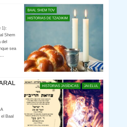
BAAL SHEM TOV
HISTORIAS DE TZADIKIM
 1):
aal Shem
 del
unque sea
s…
HARAL
HISTORIAS JASÍDICAS
JAI ELUL
NA
el Baal