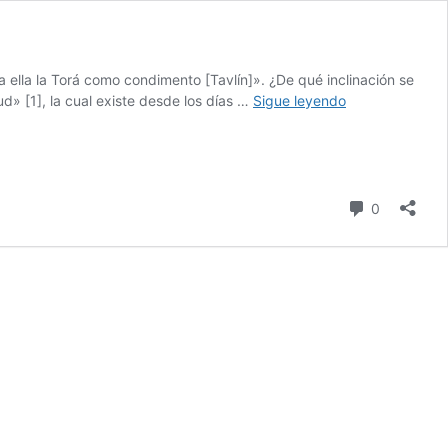
a ella la Torá como condimento [Tavlín]». ¿De qué inclinación se
YO
ud» [1], la cual existe desde los días …
Sigue leyendo
CREÉ
LA
INCLINACIÓN
AL
MAL
Comentari
0