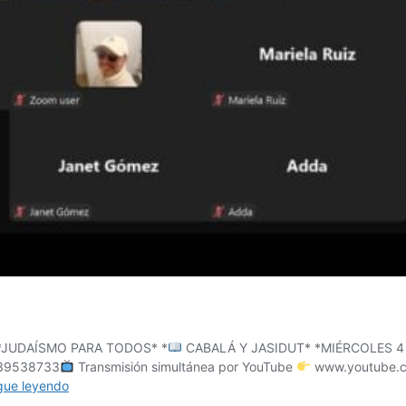
*JUDAÍSMO PARA TODOS* *
CABALÁ Y JASIDUT* *MIÉRCOLES 4 
839538733
Transmisión simultánea por YouTube
www.youtube.co
PREPARACIÓN
gue leyendo
PARA