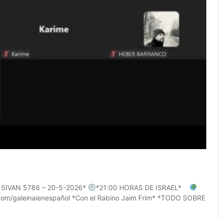
SIVAN 5786 – 20-5-2026*
*21:00 HORAS DE ISRAEL*
m/galeinaienespañol *Con el Rabino Jaim Frim* *TODO SOBRE