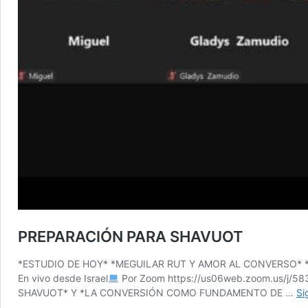
PREPARACIÓN PARA SHAVUOT
*ESTUDIO DE HOY* *MEGUILAR RUT Y AMOR AL CONVERSO* 
En vivo desde Israel
Por Zoom https://us06web.zoom.us/j/5
SHAVUOT* Y *LA CONVERSIÓN COMO FUNDAMENTO DE …
Si