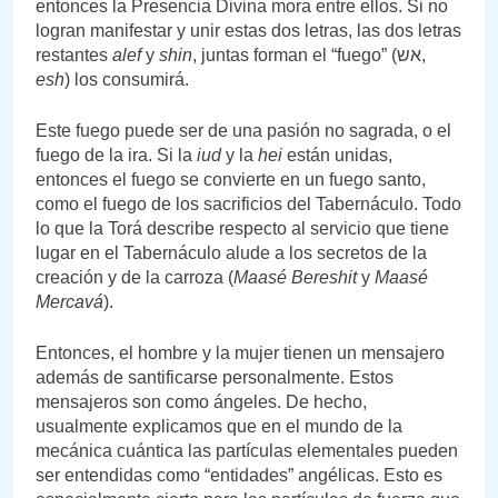
entonces la Presencia Divina mora entre ellos. Si no
logran manifestar y unir estas dos letras, las dos letras
restantes
alef
y
shin
, juntas forman el “fuego” (אש,
esh
) los consumirá.
Este fuego puede ser de una pasión no sagrada, o el
fuego de la ira. Si la
iud
y la
hei
están unidas,
entonces el fuego se convierte en un fuego santo,
como el fuego de los sacrificios del Tabernáculo. Todo
lo que la Torá describe respecto al servicio que tiene
lugar en el Tabernáculo alude a los secretos de la
creación y de la carroza (
Maasé Bereshit
y
Maasé
Mercavá
).
Entonces, el hombre y la mujer tienen un mensajero
además de santificarse personalmente. Estos
mensajeros son como ángeles. De hecho,
usualmente explicamos que en el mundo de la
mecánica cuántica las partículas elementales pueden
ser entendidas como “entidades” angélicas. Esto es