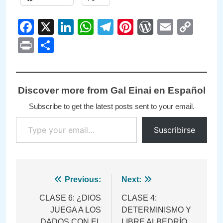
Facebook
X
LinkedIn
WhatsApp
Telegram
Pinterest
WordPre
Email
Cop
Link
Print
Compartir
Discover more from Gal Einai en Español
Subscribe to get the latest posts sent to your email.
Type your email…
Suscribirse
Navegación
Previous:
Next:
de
CLASE 6: ¿DIOS
CLASE 4:
JUEGA A LOS
DETERMINISMO Y
entradas
DADOS CON EL
LIBRE ALBEDRÍO