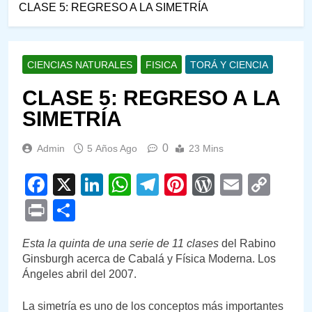
CLASE 5: REGRESO A LA SIMETRÍA
CIENCIAS NATURALES
FISICA
TORÁ Y CIENCIA
CLASE 5: REGRESO A LA
SIMETRÍA
0
Admin
5 Años Ago
23 Mins
Facebook
X
LinkedIn
WhatsApp
Telegram
Pinterest
WordPre
Email
Cop
Link
Print
Compartir
Esta la quinta de una serie de 11 clases
del Rabino
Ginsburgh acerca de Cabalá y Física Moderna. Los
Ángeles abril del 2007.
La simetría es uno de los conceptos más importantes