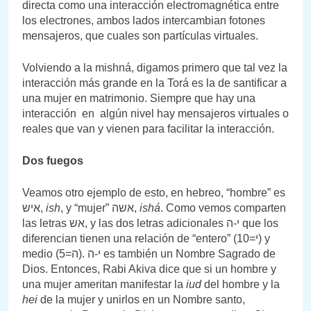
directa como una interacción electromagnética entre
los electrones, ambos lados intercambian fotones
mensajeros, que cuales son partículas virtuales.
Volviendo a la mishná, digamos primero que tal vez la
interacción más grande en la Torá es la de santificar a
una mujer en matrimonio. Siempre que hay una
interacción en algún nivel hay mensajeros virtuales o
reales que van y vienen para facilitar la interacción.
Dos fuegos
Veamos otro ejemplo de esto, en hebreo, “hombre” es
איש,
ish
, y “mujer” אשה,
ishá
. Como vemos comparten
las letras אש, y las dos letras adicionales י-ה que los
diferencian tienen una relación de “entero” (10=י) y
medio (5=ה). י-ה es también un Nombre Sagrado de
Dios. Entonces, Rabi Akiva dice que si un hombre y
una mujer ameritan manifestar la
iud
del hombre y la
hei
de la mujer y unirlos en un Nombre santo,