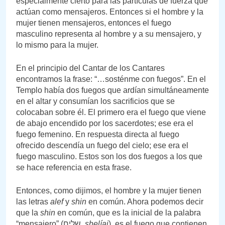
especialmente cierto para las partículas de fuerza que
actúan como mensajeros. Entonces si el hombre y la
mujer tienen mensajeros, entonces el fuego
masculino representa al hombre y a su mensajero, y
lo mismo para la mujer.
En el principio del Cantar de los Cantares
encontramos la frase: “…sosténme con fuegos”. En el
Templo había dos fuegos que ardían simultáneamente
en el altar y consumían los sacrificios que se
colocaban sobre él. El primero era el fuego que viene
de abajo encendido por los sacerdotes; ese era el
fuego femenino. En respuesta directa al fuego
ofrecido descendía un fuego del cielo; ese era el
fuego masculino. Estos son los dos fuegos a los que
se hace referencia en esta frase.
Entonces, como dijimos, el hombre y la mujer tienen
las letras
alef
y
shin
en común. Ahora podemos decir
que la
shin
en común, que es la inicial de la palabra
“mensajero” (שליח,
shelíaj
), es el fuego que contienen