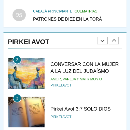
LAS MUJERES
PENSAMIENTO JUDÍO
PIRKEI AVOT
CABALÁ PRINCIPIANTE
GUEMATRIAS
05
PATRONES DE DIEZ EN LA TORÁ
1
RAZI ¿QUIÉN ES SABIO?
PIRKEI AVOT
JASIDUT
NIÑOS
2
CONVERSAR CON LA MUJER
A LA LUZ DEL JUDAÍSMO
AMOR, PAREJA Y MATRIMONIO
PIRKEI AVOT
3
Pirkei Avot 3:7 SOLO DIOS
PIRKEI AVOT