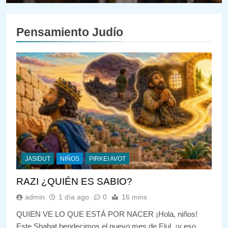
DE LA TORÁ
Pensamiento Judío
JASIDUT
NIÑOS
PIRKEI AVOT
RAZI ¿QUIÉN ES SABIO?
admin
1 día ago
0
16 mins
QUIEN VE LO QUE ESTÁ POR NACER ¡Hola, niños!
Este Shabat bendecimos el nuevo mes de Elul, ¡y eso