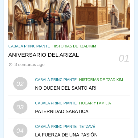
¿QUIÉN ES SABIO? EL QUE
VE LO QUE VA A NACER
PENSAMIENTO JUDÍO
PIRKEI AVOT
145
CABALÁ Y JASIDUT: EL
CABALÁ PRINCIPIANTE
HISTORIAS DE TZADIKIM
CONSEJO DE LOS PADRES
ANIVERSARIO DEL ARIZAL
01
PENSAMIENTO JUDÍO
PIRKEI AVOT
3 semanas ago
146
CABALÁ PRINCIPIANTE
HISTORIAS DE TZADIKIM
02
LA RECONSTRUCCIÓN DEL
NO DUDEN DEL SANTO ARI
TEMPLO Y LA ALEGRÍA EN
MEDIO DE LA TRISTEZA
MES DE MENAJEM AV
CABALÁ PRINCIPIANTE
HOGAR Y FAMILIA
03
PENSAMIENTO JUDÍO
PATERNIDAD SABÁTICA
147
CABALÁ PRINCIPIANTE
TETZAVÉ
VEAMOS ¿POR QUÉ
04
LA FUERZA DE UNA PASIÓN
IEHOSHÚA? Y LA QUEJA DE