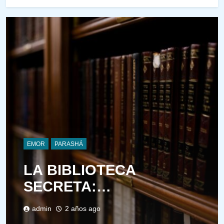
EMOR
PARASHÁ
LA BIBLIOTECA
SECRETA:
INTRODUCCIÓN A LA
admin
2 años ago
DIMENSIÓN INTERIOR