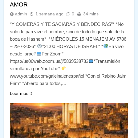
AMOR
admin
1 semana ago
0
34 mins
“Y COMERÁS Y TE SACIARÁS Y BENDECIRÁS”* *No
solo de pan vive el hombre, sino de todo lo que sale de la
boca de Hashem* *MIÉRCOLES 15 MENAJEM AV 5786
– 29-7-2026*
*21:00 HORAS DE ISRAEL* *
En vivo
desde Israel*
Por Zoom*
https://us06web.zoom.us/j/5839538733
*Transmisión
simultánea por YouTube*
www.youtube.com/galeinaienespañol *Con el Rabino Jaim
Frim* *Abierto para todos,…
Leer más