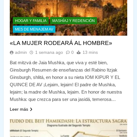
HOGAR Y FAMILIA
MASHÍAJ Y REDENCIÓN
MES DE MENAJEM AV
«LA MUJER RODEARÁ AL HOMBRE»
admin
1 semana ago
0
13 mins
Bat mitzvá de Jaia Mushka, que viva y esté bien,
Ginsburgh Resumen de enseñanzas del Rabino Itzjak
Ginsburgh, shlitá, en honor a su nieta IOM KIPUR Y EL
QUINCE DE AV ¡Lejaim, lejaim! El padre de Mushka,
lejaim; la madre de Mushka, lejaim. En honor de nuestra
Mushka: que crezca para ser una jasidá, temerosa…
Leer más