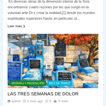
En diversas obras de la dimensión interior de la Torá,
encontramos cuatro razones por las que surgió en la
voluntad ante Di-s crear la realidad,[1] desde los mundos
espirituales superiores hasta, en particular, el…
Leer más
MASHÍAJ Y REDENCIÓN
MES DE TAMUZ
LAS TRES SEMANAS DE DOLOR
admin
1 mes ago
0
9 mins