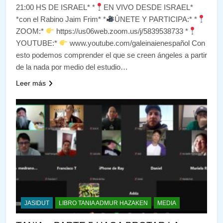
21:00 HS DE ISRAEL* *
EN VIVO DESDE ISRAEL*
*con el Rabino Jaim Frim* *
ÚNETE Y PARTICIPA:* *
ZOOM:*
https://us06web.zoom.us/j/5839538733 *
YOUTUBE:*
www.youtube.com/galeinaienespañol Con
esto podemos comprender el que se creen ángeles a partir
de la nada por medio del estudio…
Leer más
JASIDUT
LIBRO TANIA ADMUR HAZAKEN
MEDIA