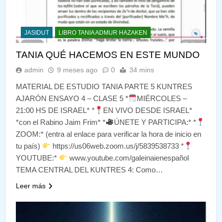
JASIDUT
LIBRO TANIA ADMUR HAZAKEN
TANIA QUÉ HACEMOS EN ESTE MUNDO
admin
9 meses ago
0
34 mins
MATERIAL DE ESTUDIO TANIA PARTE 5 KUNTRES
AJARÓN ENSAYO 4 – CLASE 5 *
MIÉRCOLES –
21:00 HS DE ISRAEL* *
EN VIVO DESDE ISRAEL*
*con el Rabino Jaim Frim* *
ÚNETE Y PARTICIPA:* *
ZOOM:* (entra al enlace para verificar la hora de inicio en
tu país)
https://us06web.zoom.us/j/5839538733 *
YOUTUBE:*
www.youtube.com/galeinaienespañol
TEMA CENTRAL DEL KUNTRES 4: Como…
Leer más