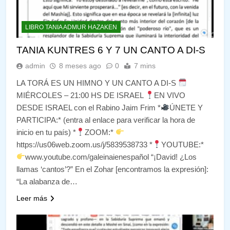
LIBRO TANIA ADMUR HAZAKEN
TANIA KUNTRES 6 Y 7 UN CANTO A DI-S
admin
8 meses ago
0
7 mins
LA TORÁ ES UN HIMNO Y UN CANTO A DI-S
MIÉRCOLES – 21:00 HS DE ISRAEL
EN VIVO
DESDE ISRAEL con el Rabino Jaim Frim *
ÚNETE Y
PARTICIPA:* (entra al enlace para verificar la hora de
inicio en tu país) *
ZOOM:*
https://us06web.zoom.us/j/5839538733 *
YOUTUBE:*
www.youtube.com/galeinaienespañol “¡David! ¿Los
llamas ‘cantos’?” En el Zohar [encontramos la expresión]:
“La alabanza de…
Leer más