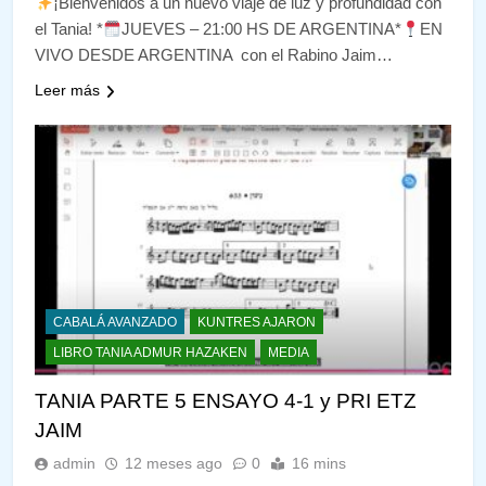
¡Bienvenidos a un nuevo viaje de luz y profundidad con
el Tania! *
JUEVES – 21:00 HS DE ARGENTINA*
EN
VIVO DESDE ARGENTINA con el Rabino Jaim…
Leer más
CABALÁ AVANZADO
KUNTRES AJARON
LIBRO TANIA ADMUR HAZAKEN
MEDIA
TANIA PARTE 5 ENSAYO 4-1 y PRI ETZ
JAIM
admin
12 meses ago
0
16 mins