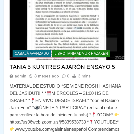
CABALÁ AVANZADO
LIBRO TANIA ADMUR HAZAKEN
TANIA 5 KUNTRES AJARÓN ENSAYO 5
admin
8 meses ago
0
3 mins
MATERIAL DE ESTUDIO *SE VIENE ROSH HASHANÁ
DEL JASIDUT!!!* *
MIÉRCOLES – 21:00 HS DE
ISRAEL* *
EN VIVO DESDE ISRAEL* *con el Rabino
Jaim Frim* *
ÚNETE Y PARTICIPA:* (entra al enlace
para verificar la hora de inicio en tu país) *
ZOOM:*
https://us06web.zoom.us/j/5839538733 *
YOUTUBE:*
www.youtube.com/galeinaienespañol Comprendamos