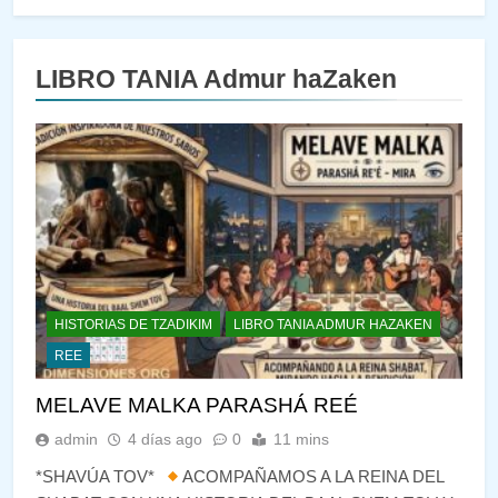
LIBRO TANIA Admur haZaken
HISTORIAS DE TZADIKIM
LIBRO TANIA ADMUR HAZAKEN
REE
MELAVE MALKA PARASHÁ REÉ
admin
4 días ago
0
11 mins
*SHAVÚA TOV*
ACOMPAÑAMOS A LA REINA DEL