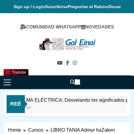
Skip
Sign up / Login
Suscribirse
Preguntar al Rabino
Donar
to
content
COMUNIDAD WHATSAPP
NOVEDADES
Gal Einai En
Español
Youtube
EL ALMA ELÉCTRICA: Desvelando los significados psico-espir
REÉ
2 Años Ago
Home
Cursos
LIBRO TANIA Admur haZaken