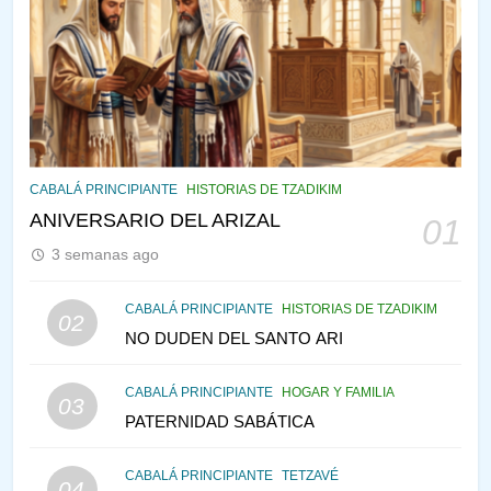
143
¿QUIÉN ES SABIO? EL QUE
VE LO QUE VA A NACER
PENSAMIENTO JUDÍO
PIRKEI AVOT
144
CABALÁ Y JASIDUT: EL
CABALÁ PRINCIPIANTE
HISTORIAS DE TZADIKIM
CONSEJO DE LOS PADRES
ANIVERSARIO DEL ARIZAL
01
PENSAMIENTO JUDÍO
PIRKEI AVOT
3 semanas ago
145
CABALÁ PRINCIPIANTE
HISTORIAS DE TZADIKIM
02
LA RECONSTRUCCIÓN DEL
NO DUDEN DEL SANTO ARI
TEMPLO Y LA ALEGRÍA EN
MEDIO DE LA TRISTEZA
MES DE MENAJEM AV
CABALÁ PRINCIPIANTE
HOGAR Y FAMILIA
03
PENSAMIENTO JUDÍO
PATERNIDAD SABÁTICA
146
CABALÁ PRINCIPIANTE
TETZAVÉ
VEAMOS ¿POR QUÉ
04