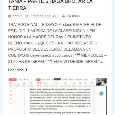
TANIA – PARTE 5 HAGA BROTAR LA
TIERRA
admin
9 meses ago
0
24 mins
TRATADO FINAL – ENSAYO 4- clase 6 MATERIAL DE
ESTUDIO: 1 MÚSICA DE LA CLASE: NIGÚN 4 EN
HONOR A LA MADRE DEL RAV 2 EL INSTINTO
BUENO-MALO –¿QUÉ ES LA KLIPAT NOGA?
3
PROPÓSITO DEL DESCENSO DEL ALMA A UN
CUERPO (Incluye videos subtitulados) *
MIÉRCOLES –
21:00 HS DE ISRAEL* *
EN VIVO DESDE ISRAEL*…
Leer más