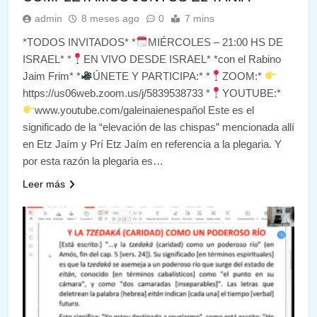
admin
8 meses ago
0
7 mins
*TODOS INVITADOS* *
MIÉRCOLES – 21:00 HS DE
ISRAEL* *
EN VIVO DESDE ISRAEL* *con el Rabino
Jaim Frim* *
ÚNETE Y PARTICIPA:* *
ZOOM:*
https://us06web.zoom.us/j/5839538733 *
YOUTUBE:*
www.youtube.com/galeinaienespañol Este es el
significado de la “elevación de las chispas” mencionada allí
en Etz Jaím y Prí Etz Jaím en referencia a la plegaria. Y
por esta razón la plegaria es…
Leer más