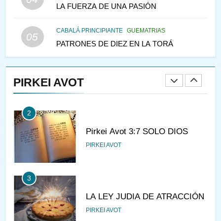
LA FUERZA DE UNA PASIÓN
IEHOSHÚA? Y LA QUEJA DE
LAS MUJERES
PENSAMIENTO JUDÍO
PIRKEI AVOT
CABALÁ PRINCIPIANTE
GUEMATRIAS
05
PATRONES DE DIEZ EN LA TORÁ
1
CONVERSAR CON LA MUJER
A LA LUZ DEL JUDAÍSMO
PIRKEI AVOT
AMOR, PAREJA Y MATRIMONIO
PIRKEI AVOT
2
Pirkei Avot 3:7 SOLO DIOS
PIRKEI AVOT
3
LA LEY JUDIA DE ATRACCIÓN
PIRKEI AVOT