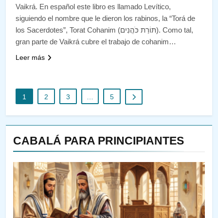
Vaikrá. En español este libro es llamado Levítico,
siguiendo el nombre que le dieron los rabinos, la “Torá de
los Sacerdotes”, Torat Cohanim (תּוֹרַת כֹּהֲנִים). Como tal,
gran parte de Vaikrá cubre el trabajo de cohanim…
Leer más
1
2
3
…
5
CABALÁ PARA PRINCIPIANTES
144
¿QUIÉN ES SABIO? EL QUE
VE LO QUE VA A NACER