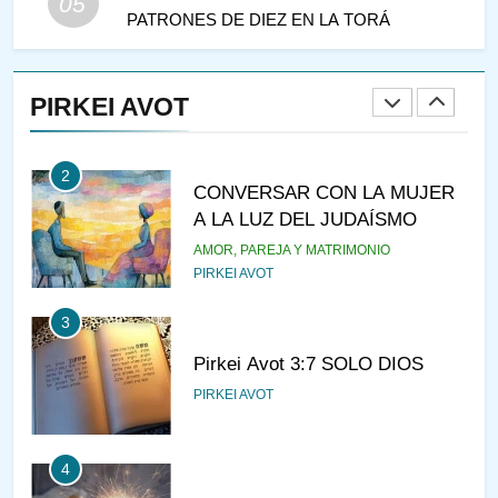
05
PATRONES DE DIEZ EN LA TORÁ
1
RAZI ¿QUIÉN ES SABIO?
PIRKEI AVOT
JASIDUT
NIÑOS
2
CONVERSAR CON LA MUJER
A LA LUZ DEL JUDAÍSMO
AMOR, PAREJA Y MATRIMONIO
PIRKEI AVOT
3
Pirkei Avot 3:7 SOLO DIOS
PIRKEI AVOT
4