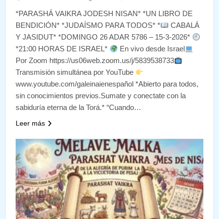
*PARASHÁ VAIKRA JODESH NISAN* *UN LIBRO DE
BENDICIÓN* *JUDAÍSMO PARA TODOS* *
CABALÁ
Y JASIDUT* *DOMINGO 26 ADAR 5786 – 15-3-2026*
*21:00 HORAS DE ISRAEL*
En vivo desde Israel
Por Zoom https://us06web.zoom.us/j/5839538733
Transmisión simultánea por YouTube
www.youtube.com/galeinaienespañol *Abierto para todos,
sin conocimientos previos.Sumate y conectate con la
sabiduría eterna de la Torá.* “Cuando…
Leer más