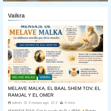
Vaikra
MELAVE MALKA
VAIKRA
MELAVE MALKA, EL BAAL SHEM TOV, EL
RAMJAL Y EL OMER
admin
3 meses ago
2
5 mins
*SHAVÚA TOV* Con la ayuda de Di-s (B”H)
Relato