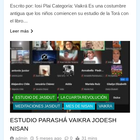
Escrito por: Iosi Plai Categoría: Vaikrá Es una costumbre
antigua que los niños comiencen su estudio de la Torá con
el libro…
Leer más
ESTUDIO DE JASIDUT
LA CUARTA REVOLUCIÓN
MEDITACIONES JASIDUT
MES DE NISAN
VAIKRA
ESTUDIO PARASHÁ VAIKRA JODESH
NISAN
admin
5 meses ago
0
31 mins