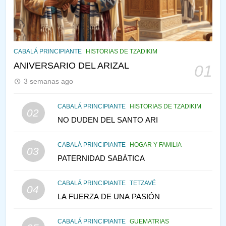
PENSAMIENTO JUDÍO
PIRKEI AVOT
145
CABALÁ Y JASIDUT: EL
CABALÁ PRINCIPIANTE
HISTORIAS DE TZADIKIM
CONSEJO DE LOS PADRES
ANIVERSARIO DEL ARIZAL
01
PENSAMIENTO JUDÍO
PIRKEI AVOT
3 semanas ago
146
CABALÁ PRINCIPIANTE
HISTORIAS DE TZADIKIM
02
LA RECONSTRUCCIÓN DEL
NO DUDEN DEL SANTO ARI
TEMPLO Y LA ALEGRÍA EN
MEDIO DE LA TRISTEZA
MES DE MENAJEM AV
CABALÁ PRINCIPIANTE
HOGAR Y FAMILIA
03
PENSAMIENTO JUDÍO
PATERNIDAD SABÁTICA
147
CABALÁ PRINCIPIANTE
TETZAVÉ
VEAMOS ¿POR QUÉ
04
LA FUERZA DE UNA PASIÓN
IEHOSHÚA? Y LA QUEJA DE
LAS MUJERES
PENSAMIENTO JUDÍO
PIRKEI AVOT
CABALÁ PRINCIPIANTE
GUEMATRIAS