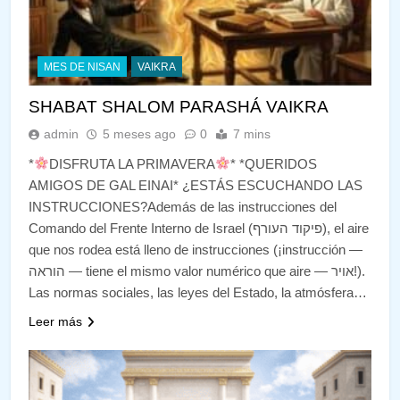
MES DE NISAN
VAIKRA
SHABAT SHALOM PARASHÁ VAIKRA
admin
5 meses ago
0
7 mins
*
DISFRUTA LA PRIMAVERA
* *QUERIDOS
AMIGOS DE GAL EINAI* ¿ESTÁS ESCUCHANDO LAS
INSTRUCCIONES?Además de las instrucciones del
Comando del Frente Interno de Israel (פיקוד העורף), el aire
que nos rodea está lleno de instrucciones (¡instrucción —
הוראה — tiene el mismo valor numérico que aire — אויר!).
Las normas sociales, las leyes del Estado, la atmósfera…
Leer más