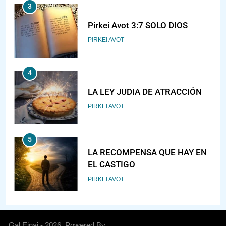
3
Pirkei Avot 3:7 SOLO DIOS
PIRKEI AVOT
4
LA LEY JUDIA DE ATRACCIÓN
PIRKEI AVOT
5
LA RECOMPENSA QUE HAY EN
EL CASTIGO
PIRKEI AVOT
6
¿DE DÓNDE VIENES?
Gal Einai - 2026. Powered By