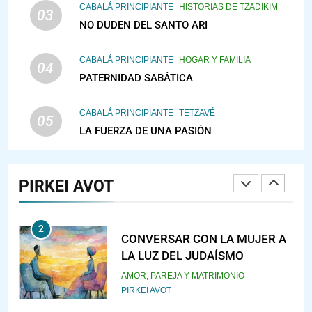
CABALÁ PRINCIPIANTE
HISTORIAS DE TZADIKIM
PENSAMIENTO JUDÍO
PIRKEI AVOT
03
NO DUDEN DEL SANTO ARI
147
CABALÁ PRINCIPIANTE
HOGAR Y FAMILIA
VEAMOS ¿POR QUÉ
04
PATERNIDAD SABÁTICA
IEHOSHÚA? Y LA QUEJA DE LAS
MUJERES
PENSAMIENTO JUDÍO
PIRKEI AVOT
CABALÁ PRINCIPIANTE
TETZAVÉ
05
LA FUERZA DE UNA PASIÓN
1
RAZI ¿QUIÉN ES SABIO?
PIRKEI AVOT
JASIDUT
NIÑOS
2
CONVERSAR CON LA MUJER A
LA LUZ DEL JUDAÍSMO
AMOR, PAREJA Y MATRIMONIO
PIRKEI AVOT