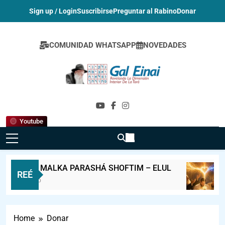
Sign up / Login
Suscribirse
Preguntar al Rabino
Donar
COMUNIDAD WHATSAPP
NOVEDADES
Gal Einai En
Español
Youtube
MELAVE MALKA PARASHÁ SHOFTIM – ELUL
REÉ
7 Horas Ago
Home
Donar