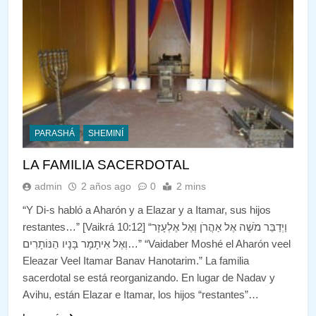
PARASHÁ
SHEMINÍ
LA FAMILIA SACERDOTAL
admin
2 años ago
0
2 mins
“Y Di-s habló a Aharón y a Elazar y a Itamar, sus hijos
restantes…” [Vaikrá 10:12] “וַיְדַבֵּר מֹשֶׁה אֶל אַהֲרֹן וְאֶל אֶלְעָזָר
וְאֶל אִיתָמָר בָּנָיו הַנּוֹתָרִים…” “Vaidaber Moshé el Aharón veel
Eleazar Veel Itamar Banav Hanotarim.” La familia
sacerdotal se está reorganizando. En lugar de Nadav y
Avihu, están Elazar e Itamar, los hijos “restantes”…