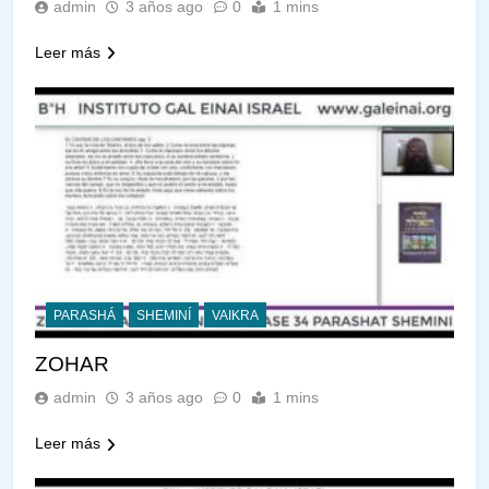
admin
3 años ago
0
1 mins
Leer más
PARASHÁ
SHEMINÍ
VAIKRA
ZOHAR
admin
3 años ago
0
1 mins
Leer más