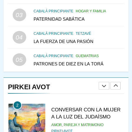
MEDIO DE LA TRISTEZA
MES DE MENAJEM AV
CABALÁ PRINCIPIANTE
HOGAR Y FAMILIA
03
PENSAMIENTO JUDÍO
PATERNIDAD SABÁTICA
147
CABALÁ PRINCIPIANTE
TETZAVÉ
VEAMOS ¿POR QUÉ
04
LA FUERZA DE UNA PASIÓN
IEHOSHÚA? Y LA QUEJA DE
LAS MUJERES
PENSAMIENTO JUDÍO
PIRKEI AVOT
CABALÁ PRINCIPIANTE
GUEMATRIAS
05
PATRONES DE DIEZ EN LA TORÁ
1
RAZI ¿QUIÉN ES SABIO?
PIRKEI AVOT
JASIDUT
NIÑOS
2
CONVERSAR CON LA MUJER
A LA LUZ DEL JUDAÍSMO
AMOR, PAREJA Y MATRIMONIO
PIRKEI AVOT