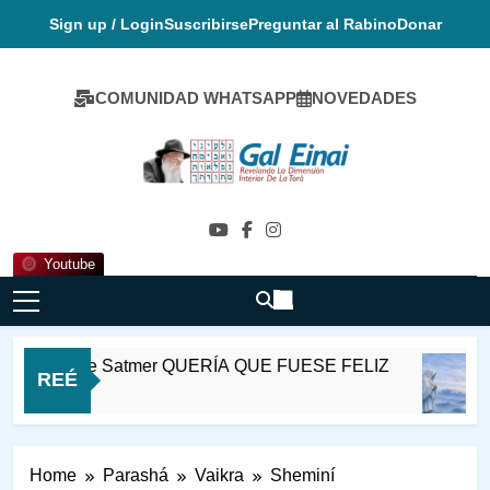
Skip
Sign up / Login
Suscribirse
Preguntar al Rabino
Donar
to
content
COMUNIDAD WHATSAPP
NOVEDADES
Gal Einai En
Español
Youtube
 Ioel de Satmer QUERÍA QUE FUESE FELIZ
REÉ
as Ago
1
Home
Parashá
Vaikra
Sheminí