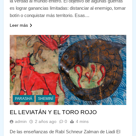
la verdad al mundo entero. El objetivo de algunas guerras
es lograr ganancias limitadas: distanciar al enemigo, tomar
botín o conquistar más territorio. Esas…
Leer más
PARASHÁ
SHEMINÍ
EL LEVIATÁN Y EL TORO ROJO
admin
2 años ago
0
4 mins
De las enseñanzas de Rabí Schneur Zalman de Liadi El