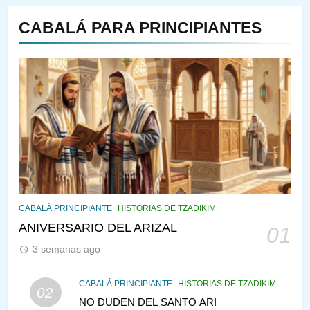
CABALÁ PARA PRINCIPIANTES
144
¿QUIÉN ES SABIO? EL QUE
VE LO QUE VA A NACER
PENSAMIENTO JUDÍO
PIRKEI AVOT
145
CABALÁ Y JASIDUT: EL
CABALÁ PRINCIPIANTE
HISTORIAS DE TZADIKIM
CONSEJO DE LOS PADRES
ANIVERSARIO DEL ARIZAL
01
PENSAMIENTO JUDÍO
PIRKEI AVOT
3 semanas ago
146
CABALÁ PRINCIPIANTE
HISTORIAS DE TZADIKIM
02
LA RECONSTRUCCIÓN DEL
NO DUDEN DEL SANTO ARI
TEMPLO Y LA ALEGRÍA EN