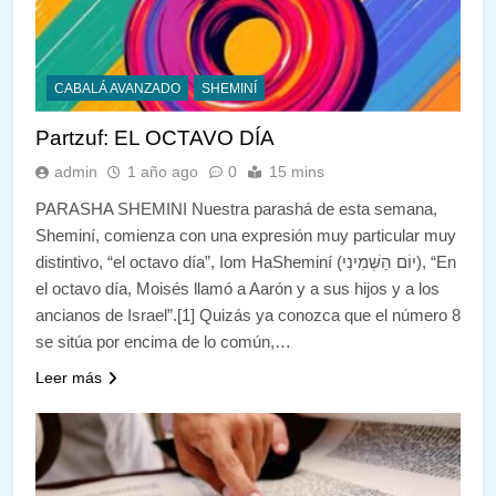
CABALÁ AVANZADO
SHEMINÍ
Partzuf: EL OCTAVO DÍA
admin
1 año ago
0
15 mins
PARASHA SHEMINI Nuestra parashá de esta semana,
Sheminí, comienza con una expresión muy particular muy
distintivo, “el octavo día”, Iom HaSheminí (יוֹם הַשְּׁמִינִי), “En
el octavo día, Moisés llamó a Aarón y a sus hijos y a los
ancianos de Israel”.[1] Quizás ya conozca que el número 8
se sitúa por encima de lo común,…
Leer más