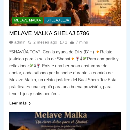
MELAVE MALKA
SHELAJ LEJÁ
MELAVE MALKA SHELAJ 5786
admin
2 meses ago
1
7 mins
*SHAVÚA TOV* Con la ayuda de Di-s (B”H)
Relato
jasídico para la salida de Shabat
🕯
Para compartir y
reflexionar
🕯
Existe una hermosa costumbre de
contar, cada sábado por la noche durante la comida de
Melavé Malka, un relato jasídico del Baal Shem Tov.Esta
práctica es una segulá para una buena provisión, para
tener hijos y satisfacción…
Leer más