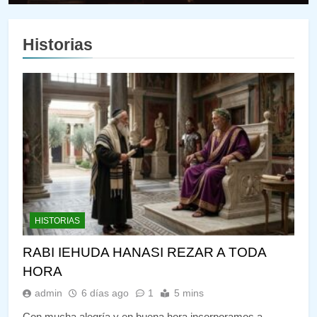
Historias
HISTORIAS
RABI IEHUDA HANASI REZAR A TODA
HORA
admin
6 días ago
1
5 mins
Con mucha alegría y en buena hora incorporamos a