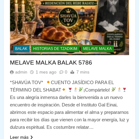
BALAK
HISTORIAS DE TZADIKIM
MELAVE MALKA
MELAVE MALKA BALAK 5786
admin
1 mes ago
0
7 mins
*SHAVÚA TOV*
CUENTO JASÍDICO PARA EL
TÉRMINO DEL SHABAT
¡Compártelo!
Es una alegría inmensa darles la bienvenida a un nuevo
encuentro de inspiración. Desde el Instituto Gal Einai,
abrimos este espacio para alimentar el alma y prepararnos
para recibir los días que vienen con la mayor energía, luz y
dulzura espiritual. Es costumbre relatar…
Leer más