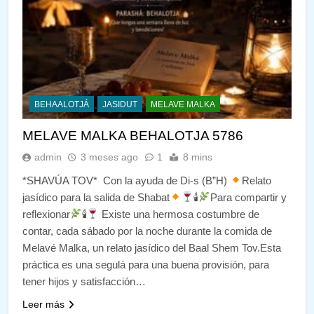
BEHAALOTJÁ
JASIDUT
MELAVE MALKA
MELAVE MALKA BEHALOTJA 5786
admin
3 meses ago
1
8 mins
*SHAVÚA TOV* Con la ayuda de Di-s (B”H)
Relato
jasídico para la salida de Shabat
🕯
Para compartir y
reflexionar
🕯
Existe una hermosa costumbre de
contar, cada sábado por la noche durante la comida de
Melavé Malka, un relato jasídico del Baal Shem Tov.Esta
práctica es una segulá para una buena provisión, para
tener hijos y satisfacción…
Leer más