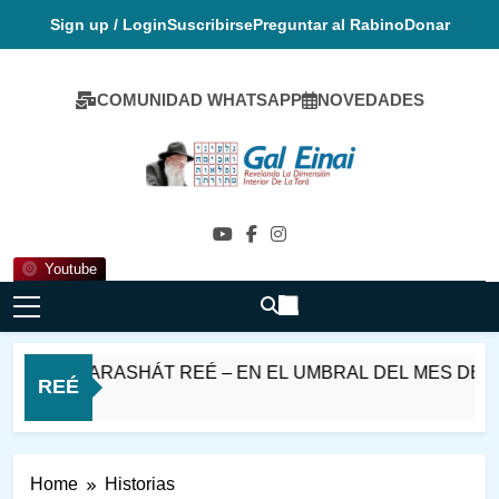
Skip
Sign up / Login
Suscribirse
Preguntar al Rabino
Donar
to
content
COMUNIDAD WHATSAPP
NOVEDADES
Gal Einai En
Español
Youtube
T PARASHÁT REÉ – EN EL UMBRAL DEL MES DE ELUL
REÉ
 Ago
Home
Historias