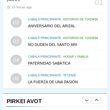
01
PENSAMIENTO JUDÍO
PIRKEI AVOT
15 horas ago
146
CABALÁ PRINCIPIANTE
HISTORIAS DE TZADIKIM
02
LA RECONSTRUCCIÓN DEL
ANIVERSARIO DEL ARIZAL
TEMPLO Y LA ALEGRÍA EN
MEDIO DE LA TRISTEZA
MES DE MENAJEM AV
CABALÁ PRINCIPIANTE
HISTORIAS DE TZADIKIM
03
PENSAMIENTO JUDÍO
NO DUDEN DEL SANTO ARI
147
CABALÁ PRINCIPIANTE
HOGAR Y FAMILIA
VEAMOS ¿POR QUÉ
04
PATERNIDAD SABÁTICA
IEHOSHÚA? Y LA QUEJA DE
LAS MUJERES
PENSAMIENTO JUDÍO
PIRKEI AVOT
CABALÁ PRINCIPIANTE
TETZAVÉ
05
LA FUERZA DE UNA PASIÓN
1
RAZI ¿QUIÉN ES SABIO?
PIRKEI AVOT
JASIDUT
NIÑOS