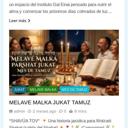
un espacio del Instituto Gal Einai pensado para nutrir el
alma y comenzar los próximos días colmados de luz…
Leer más
JUKAT
MELAVE MALKA
MES DE TAMUZ
MELAVE MALKA JUKAT TAMUZ
admin
2 meses ago
0
8 mins
*SHAVÚA TOV*
Una historia jasídica para Motzaéi
Shabat (salida del Shabat)
¡Compartan!