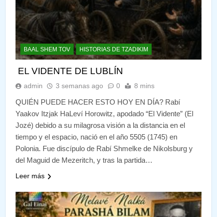
BAAL SHEM TOV
HISTORIAS DE TZADIKIM
EL VIDENTE DE LUBLÍN
admin
3 semanas ago
0
8 mins
QUIÉN PUEDE HACER ESTO HOY EN DÍA? Rabí
Yaakov Itzjak HaLeví Horowitz, apodado “El Vidente” (El
Jozé) debido a su milagrosa visión a la distancia en el
tiempo y el espacio, nació en el año 5505 (1745) en
Polonia. Fue discípulo de Rabí Shmelke de Nikolsburg y
del Maguid de Mezeritch, y tras la partida…
Leer más