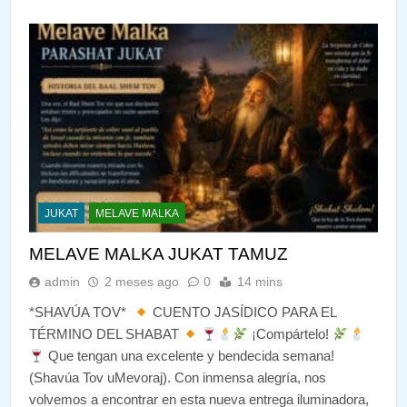
JUKAT
MELAVE MALKA
MELAVE MALKA JUKAT TAMUZ
admin
2 meses ago
0
14 mins
*SHAVÚA TOV*
CUENTO JASÍDICO PARA EL
TÉRMINO DEL SHABAT
¡Compártelo!
Que tengan una excelente y bendecida semana!
(Shavúa Tov uMevoraj). Con inmensa alegría, nos
volvemos a encontrar en esta nueva entrega iluminadora,