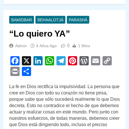
BAMIDBAR
BEHAALOTJÁ
PARASHÁ
“Lo quiero YA”
0
Admin
4 Años Ago
1 Mins
Facebook
X
LinkedIn
WhatsApp
Telegram
Pinterest
WordPre
Email
Cop
Link
Print
Compartir
La fe en Dios rectifica la impulsividad. La persona que
cree en Dios con todo su corazón no tiene prisa,
porque sabe que sólo sucederá realmente lo que Dios
decreta. Esto no contradice el hecho de que debemos
actuar y realizar cosas en este mundo. Pero junto con
nuestros esfuerzos, de todas maneras, debemos creer
que Dios está dirigiendo todo, incluso el preciso