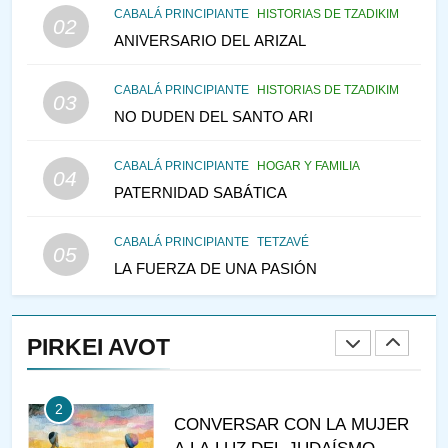
146
CABALÁ PRINCIPIANTE
HISTORIAS DE TZADIKIM
02
CABALÁ Y JASIDUT: EL
ANIVERSARIO DEL ARIZAL
CONSEJO DE LOS PADRES
CABALÁ PRINCIPIANTE
HISTORIAS DE TZADIKIM
PENSAMIENTO JUDÍO
PIRKEI AVOT
03
NO DUDEN DEL SANTO ARI
147
CABALÁ PRINCIPIANTE
HOGAR Y FAMILIA
VEAMOS ¿POR QUÉ
04
PATERNIDAD SABÁTICA
IEHOSHÚA? Y LA QUEJA DE
LAS MUJERES
PENSAMIENTO JUDÍO
PIRKEI AVOT
CABALÁ PRINCIPIANTE
TETZAVÉ
05
LA FUERZA DE UNA PASIÓN
1
RAZI ¿QUIÉN ES SABIO?
PIRKEI AVOT
JASIDUT
NIÑOS
2
CONVERSAR CON LA MUJER