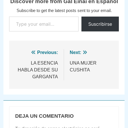
Discover more from Gal Einai en Español
Subscribe to get the latest posts sent to your email.
Type your email…
Suscribirse
Navegación
Previous:
Next:
de
LA ESENCIA
UNA MUJER
HABLA DESDE SU
CUSHITA
entradas
GARGANTA
DEJA UN COMENTARIO