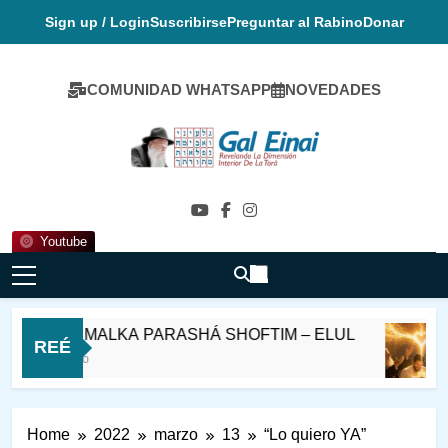
Skip
Sign up / Login
Suscribirse
Preguntar al Rabino
Donar
to
content
COMUNIDAD WHATSAPP
NOVEDADES
Gal Einai En
Español
Youtube
MELAVE MALKA PARASHÁ SHOFTIM – ELUL
REÉ
10 Horas Ago
Home
2022
marzo
13
“Lo quiero YA”