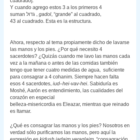
cuadrado].
Y cuando agrego estos 3 a los primeros 4
suman גדול ,
gadol
, “grande” al cuadrado,
43 al cuadrado. Esta es la estructura.
Ahora, respecto al tema propiamente dicho de lavarse
las manos y los pies. ¿Por qué necesito 4
sacerdotes? ¿Quizás cuando me lavo las manos cada
vez a la mañana o antes de las comidas también
tengo que tener cuatro medidas de agua, suficiente
para consagrar a 4 cohanim. Siempre hacen falta
esos 4 sacerdotes,
iud–hei-vav-hei
. Sabiduría es
Moshé, Aarón es entendimiento, las cualidades del
corazón en especial
belleza-misericordia es Eleazar, mientras que reinado
es Itamar.
¿Qué es consagrar las manos y los pies? Nosotros en
verdad sólo purificamos las manos, pero aquí la
expresión es
kidush iadaim veraglaim
, “consagración