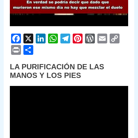
Facebook
X
LinkedIn
WhatsApp
Telegram
Pinterest
WordPre
Email
Cop
Link
Print
Compartir
LA PURIFICACIÓN DE LAS
MANOS Y LOS PIES