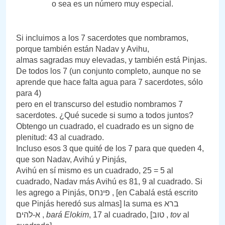
o sea es un número muy especial.
Si incluimos a los 7 sacerdotes que nombramos,
porque también están Nadav y Avihu,
almas sagradas muy elevadas, y también está Pinjas.
De todos los 7 (un conjunto completo, aunque no se
aprende que hace falta agua para 7 sacerdotes, sólo
para 4)
pero en el transcurso del estudio nombramos 7
sacerdotes. ¿Qué sucede si sumo a todos juntos?
Obtengo un cuadrado, el cuadrado es un signo de
plenitud: 43 al cuadrado.
Incluso esos 3 que quité de los 7 para que queden 4,
que son Nadav, Avihú y Pinjás,
Avihú en sí mismo es un cuadrado, 25 = 5 al
cuadrado, Nadav más Avihú es 81, 9 al cuadrado. Si
les agrego a Pinjás, פינחס , [en Cabalá está escrito
que Pinjás heredó sus almas] la suma es ברא
א-להים ,
bará Elokim
, 17 al cuadrado, [טוב ,
tov
al