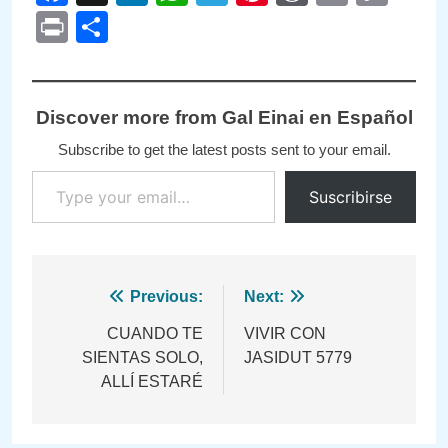
Link
Print
Compartir
Discover more from Gal Einai en Español
Subscribe to get the latest posts sent to your email.
Type your email…
Suscribirse
Navegación
Previous:
Next:
de
CUANDO TE
VIVIR CON
SIENTAS SOLO,
JASIDUT 5779
entradas
ALLÍ ESTARÉ