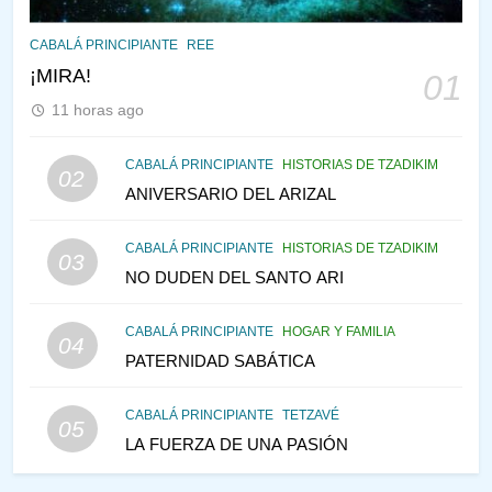
145
CABALÁ Y JASIDUT: EL
CABALÁ PRINCIPIANTE
REE
CONSEJO DE LOS PADRES
¡MIRA!
01
PENSAMIENTO JUDÍO
PIRKEI AVOT
11 horas ago
146
CABALÁ PRINCIPIANTE
HISTORIAS DE TZADIKIM
02
LA RECONSTRUCCIÓN DEL
ANIVERSARIO DEL ARIZAL
TEMPLO Y LA ALEGRÍA EN
MEDIO DE LA TRISTEZA
MES DE MENAJEM AV
CABALÁ PRINCIPIANTE
HISTORIAS DE TZADIKIM
03
PENSAMIENTO JUDÍO
NO DUDEN DEL SANTO ARI
147
CABALÁ PRINCIPIANTE
HOGAR Y FAMILIA
VEAMOS ¿POR QUÉ
04
PATERNIDAD SABÁTICA
IEHOSHÚA? Y LA QUEJA DE
LAS MUJERES
PENSAMIENTO JUDÍO
PIRKEI AVOT
CABALÁ PRINCIPIANTE
TETZAVÉ
05
LA FUERZA DE UNA PASIÓN
1