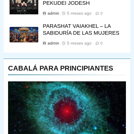
PEKUDEI JODESH
admin
5 meses ago
0
PARASHAT VAIAKHEL – LA
SABIDURÍA DE LAS MUJERES
admin
5 meses ago
0
CABALÁ PARA PRINCIPIANTES
144
¿QUIÉN ES SABIO? EL QUE
VE LO QUE VA A NACER
PENSAMIENTO JUDÍO
PIRKEI AVOT