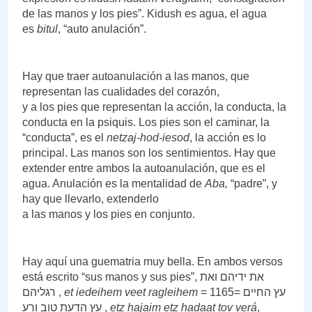
de las manos y los pies”. Kidush es agua, el agua
es
bitul
, “auto anulación”.
Hay que traer autoanulación a las manos, que
representan las cualidades del corazón,
y a los pies que representan la acción, la conducta, la
conducta en la psiquis. Los pies son el caminar, la
“conducta”, es el
netzaj-hod-iesod
, la acción es lo
principal. Las manos son los sentimientos. Hay que
extender entre ambos la autoanulación, que es el
agua. Anulación es la mentalidad de
Aba,
“padre”, y
hay que llevarlo, extenderlo
a las manos y los pies en conjunto.
Hay aquí una guematria muy bella. En ambos versos
está escrito “sus manos y sus pies”, את ידיהם ואת
רגליהם ,
et iedeihem veet ragleihem
= 1165= עץ החיים
עץ הדעת טוב ורע ,
etz hajaim etz hadaat tov verá
,