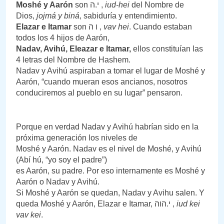
Moshé y Aarón
son י.ה ,
iud-hei
del Nombre de
Dios,
jojmá y biná
, sabiduría y entendimiento.
Elazar e Itamar
son ו ה ,
vav
hei
. Cuando estaban
todos los 4 hijos de Aarón,
Nadav, Avihú, Eleazar e Itamar,
ellos constituían las
4 letras del Nombre de Hashem.
Nadav y Avihú aspiraban a tomar el lugar de Moshé y
Aarón, “cuando mueran esos ancianos, nosotros
conduciremos al pueblo en su lugar” pensaron.
Porque en verdad Nadav y Avihú habrían sido en la
próxima generación los niveles de
Moshé y Aarón. Nadav es el nivel de Moshé, y Avihú
(Abí hú, “yo soy el padre”)
es Aarón, su padre. Por eso internamente es Moshé y
Aarón o Nadav y Avihú.
Si Moshé y Aarón se quedan, Nadav y Avihu salen. Y
queda Moshé y Aarón, Elazar e Itamar, י.הוה ,
iud kei
vav kei
.