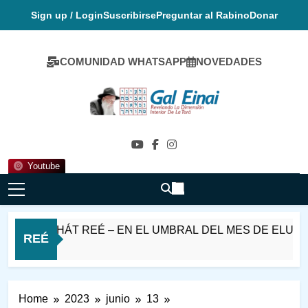
Skip
Sign up / Login
Suscribirse
Preguntar al Rabino
Donar
to
content
COMUNIDAD WHATSAPP
NOVEDADES
Gal Einai En
Español
Youtube
ARASHÁT REÉ – EN EL UMBRAL DEL MES DE ELUL
REÉ
Home
2023
junio
13