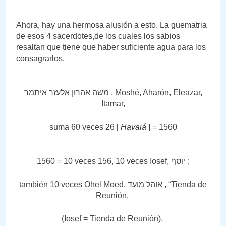
Ahora, hay una hermosa alusión a esto. La guematria
de esos 4 sacerdotes,de los cuales los sabios
resaltan que tiene que haber suficiente agua para los
consagrarlos,
משה אהרון אלעזר איתמר , Moshé, Aharón, Eleazar,
Itamar,
suma 60 veces 26 [
Havaiá
] = 1560
1560 = 10 veces 156, 10 veces Iosef, יוסף ;
también 10 veces Ohel Moed, אוהל מועד , “Tienda de
Reunión,
(Iosef = Tienda de Reunión),