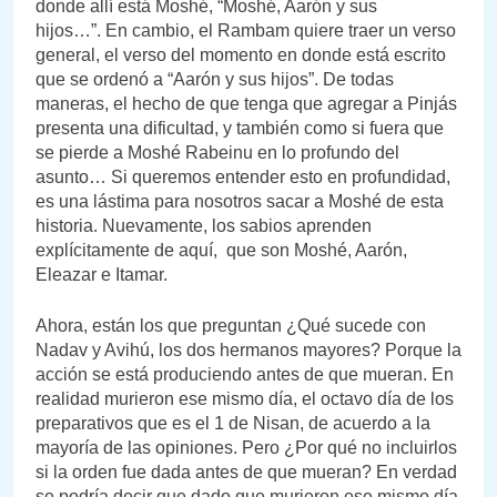
donde allí está Moshé, “Moshé, Aarón y sus
hijos…”. En cambio, el Rambam quiere traer un verso
general, el verso del momento en donde está escrito
que se ordenó a “Aarón y sus hijos”. De todas
maneras, el hecho de que tenga que agregar a Pinjás
presenta una dificultad, y también como si fuera que
se pierde a Moshé Rabeinu en lo profundo del
asunto… Si queremos entender esto en profundidad,
es una lástima para nosotros sacar a Moshé de esta
historia. Nuevamente, los sabios aprenden
explícitamente de aquí, que son Moshé, Aarón,
Eleazar e Itamar.
Ahora, están los que preguntan ¿Qué sucede con
Nadav y Avihú, los dos hermanos mayores? Porque la
acción se está produciendo antes de que mueran. En
realidad murieron ese mismo día, el octavo día de los
preparativos que es el 1 de Nisan, de acuerdo a la
mayoría de las opiniones. Pero ¿Por qué no incluirlos
si la orden fue dada antes de que mueran? En verdad
se podría decir que dado que murieron ese mismo día