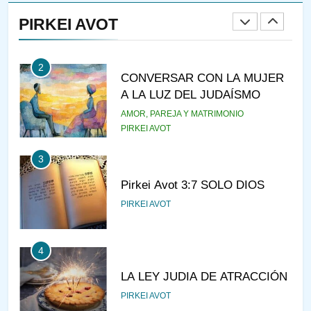
RAZI ¿QUIÉN ES SABIO?
PIRKEI AVOT
JASIDUT
NIÑOS
2
CONVERSAR CON LA MUJER
A LA LUZ DEL JUDAÍSMO
AMOR, PAREJA Y MATRIMONIO
PIRKEI AVOT
3
Pirkei Avot 3:7 SOLO DIOS
PIRKEI AVOT
4
LA LEY JUDIA DE ATRACCIÓN
PIRKEI AVOT