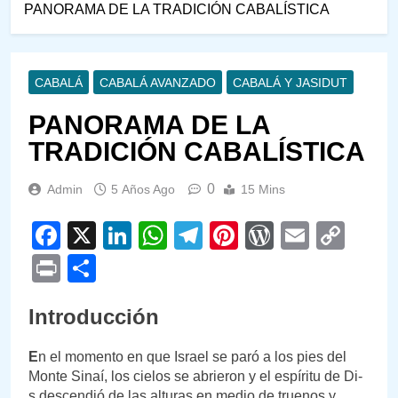
PANORAMA DE LA TRADICIÓN CABALÍSTICA
CABALÁ
CABALÁ AVANZADO
CABALÁ Y JASIDUT
PANORAMA DE LA
TRADICIÓN CABALÍSTICA
0
Admin
5 Años Ago
15 Mins
Facebook
X
LinkedIn
WhatsApp
Telegram
Pinterest
WordPre
Email
Cop
Link
Print
Compartir
Introducción
E
n el momento en que Israel se paró a los pies del
Monte Sinaí, los cielos se abrieron y el espíritu de Di-
s descendió de las alturas en medio de truenos y