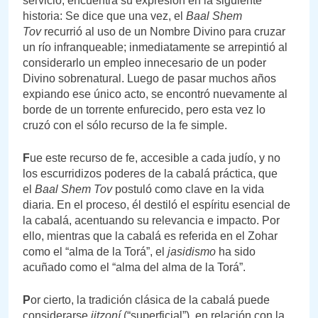
servicio, encuentra su expresión en la siguiente
historia: Se dice que una vez, el
Baal Shem
Tov
recurrió al uso de un Nombre Divino para cruzar
un río infranqueable; inmediatamente se arrepintió al
considerarlo un empleo innecesario de un poder
Divino sobrenatural. Luego de pasar muchos años
expiando ese único acto, se encontró nuevamente al
borde de un torrente enfurecido, pero esta vez lo
cruzó con el sólo recurso de la fe simple.
F
ue este recurso de fe, accesible a cada judío, y no
los escurridizos poderes de la cabalá práctica, que
el
Baal Shem Tov
postuló como clave en la vida
diaria. En el proceso, él destiló el espíritu esencial de
la cabalá, acentuando su relevancia e impacto. Por
ello, mientras que la cabalá es referida en el Zohar
como el “alma de la Torá”, el
jasidismo
ha sido
acuñado como el “alma del alma de la Torá”.
P
or cierto, la tradición clásica de la cabalá puede
considerarse
jitzoní
(“superficial”), en relación con la