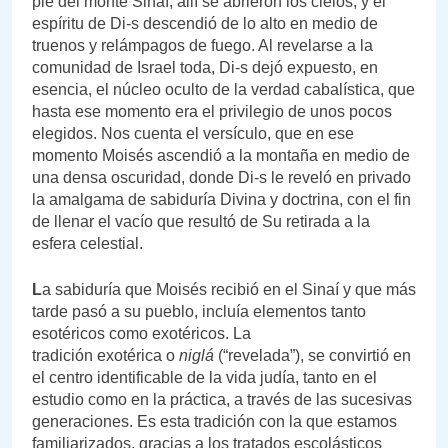
pie del monte Sinaí; allí se abrieron los cielos, y el
espíritu de Di-s descendió de lo alto en medio de
truenos y relámpagos de fuego. Al revelarse a la
comunidad de Israel toda, Di-s dejó expuesto, en
esencia, el núcleo oculto de la verdad cabalística, que
hasta ese momento era el privilegio de unos pocos
elegidos. Nos cuenta el versículo, que en ese
momento Moisés ascendió a la montaña en medio de
una densa oscuridad, donde Di-s le reveló en privado
la amalgama de sabiduría Divina y doctrina, con el fin
de llenar el vacío que resultó de Su retirada a la
esfera celestial.
L
a sabiduría que Moisés recibió en el Sinaí y que más
tarde pasó a su pueblo, incluía elementos tanto
esotéricos como exotéricos. La
tradición exotérica o
niglá
(“revelada”), se convirtió en
el centro identificable de la vida judía, tanto en el
estudio como en la práctica, a través de las sucesivas
generaciones. Es esta tradición con la que estamos
familiarizados, gracias a los tratados escolásticos