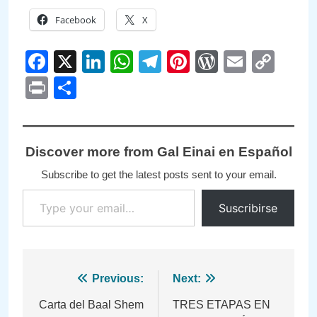
Facebook
X
Facebook
X
LinkedIn
WhatsApp
Telegram
Pinterest
WordPre
Email
Cop
Link
Print
Compartir
Discover more from Gal Einai en Español
Subscribe to get the latest posts sent to your email.
Type your email…
Suscribirse
Navegación
Previous:
Next:
de
Carta del Baal Shem
TRES ETAPAS EN