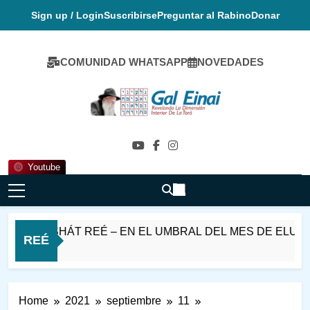
Skip
Sign up / Login
Suscribirse
Preguntar al Rabino
Donar
to
content
COMUNIDAD WHATSAPP
NOVEDADES
Gal Einai En
Español
Youtube
ARASHÁT REÉ – EN EL UMBRAL DEL MES DE ELUL
REÉ
Home
2021
septiembre
11