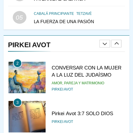
LAS MUJERES
PENSAMIENTO JUDÍO
PIRKEI AVOT
CABALÁ PRINCIPIANTE
TETZAVÉ
05
LA FUERZA DE UNA PASIÓN
1
RAZI ¿QUIÉN ES SABIO?
PIRKEI AVOT
JASIDUT
NIÑOS
2
CONVERSAR CON LA MUJER
A LA LUZ DEL JUDAÍSMO
AMOR, PAREJA Y MATRIMONIO
PIRKEI AVOT
3
Pirkei Avot 3:7 SOLO DIOS
PIRKEI AVOT