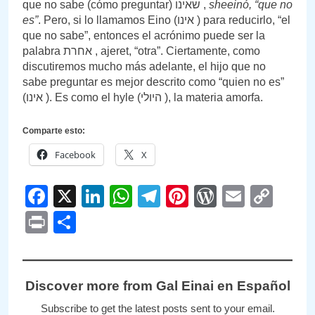
que no sabe (cómo preguntar) שאינו ,
sheeinó, “que no
es”
. Pero, si lo llamamos Eino (אינו ) para reducirlo, “el
que no sabe”, entonces el acrónimo puede ser la
palabra אחרת , ajeret, “otra”. Ciertamente, como
discutiremos mucho más adelante, el hijo que no
sabe preguntar es mejor descrito como “quien no es”
(אינו ). Es como el hyle (היולי ), la materia amorfa.
Comparte esto:
Facebook
X
Facebook
X
LinkedIn
WhatsApp
Telegram
Pinterest
WordPre
Email
Cop
Link
Print
Compartir
Discover more from Gal Einai en Español
Subscribe to get the latest posts sent to your email.