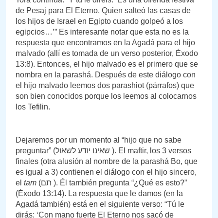
de Pesaj para El Eterno, Quien salteó las casas de
los hijos de Israel en Egipto cuando golpeó a los
egipcios…’” Es interesante notar que esta no es la
respuesta que encontramos en la Agadá para el hijo
malvado (allí es tomada de un verso posterior, Éxodo
13:8). Entonces, el hijo malvado es el primero que se
nombra en la parashá. Después de este diálogo con
el hijo malvado leemos dos parashiot (párrafos) que
son bien conocidos porque los leemos al colocarnos
los Tefilin.
Dejaremos por un momento al “hijo que no sabe
preguntar” (שאינו יודע לשאול ). El maftir, los 3 versos
finales (otra alusión al nombre de la parashá Bo, que
es igual a 3) contienen el diálogo con el hijo sincero,
el
tam
(תם ). Él también pregunta “¿Qué es esto?”
(Éxodo 13:14). La respuesta que le damos (en la
Agadá también) está en el siguiente verso: “Tú le
dirás: ‘Con mano fuerte El Eterno nos sacó de