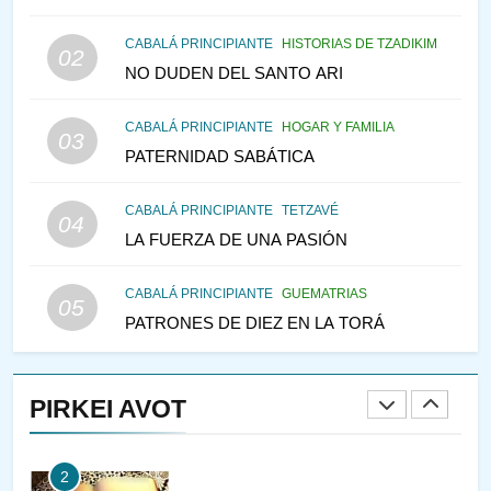
145
CABALÁ PRINCIPIANTE
HISTORIAS DE TZADIKIM
02
LA RECONSTRUCCIÓN DEL
NO DUDEN DEL SANTO ARI
TEMPLO Y LA ALEGRÍA EN
MEDIO DE LA TRISTEZA
MES DE MENAJEM AV
CABALÁ PRINCIPIANTE
HOGAR Y FAMILIA
03
PENSAMIENTO JUDÍO
PATERNIDAD SABÁTICA
146
CABALÁ PRINCIPIANTE
TETZAVÉ
VEAMOS ¿POR QUÉ
04
LA FUERZA DE UNA PASIÓN
IEHOSHÚA? Y LA QUEJA DE
LAS MUJERES
PENSAMIENTO JUDÍO
PIRKEI AVOT
CABALÁ PRINCIPIANTE
GUEMATRIAS
05
PATRONES DE DIEZ EN LA TORÁ
1
CONVERSAR CON LA MUJER
A LA LUZ DEL JUDAÍSMO
PIRKEI AVOT
AMOR, PAREJA Y MATRIMONIO
PIRKEI AVOT
2