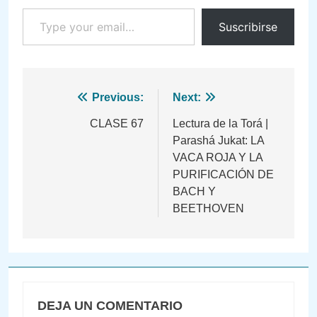
Type your email…
Suscribirse
Navegación
Previous:
Next:
de
CLASE 67
Lectura de la Torá |
Parashá Jukat: LA
entradas
VACA ROJA Y LA
PURIFICACIÓN DE
BACH Y
BEETHOVEN
DEJA UN COMENTARIO