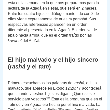
esta es la semana en la que nos preparamos para la
lectura de la Agadá en Pesaj, que será en 2 meses.
Entre los cuatro hijos, el diálogo mantenido con 3 de
ellos viene expresamente de nuestra parashá. Sus
respectivas referencias aparecen en un orden
diferente al presentado en la Agadá. El orden va de
abajo hacia arriba, que es el orden traído por las
kavanot
del AriZal.
El hijo malvado y el hijo sincero
(
rashá
y el
tam
)
Primero escuchamos las palabras del
rashá
, el hijo
malvado, que aparece en Exodo 12:26: “Y acontecerá
que cuando vuestros hijos os digan ‘¿Qué es este
servicio para vosotros?’” Esta es la pregunta que en el
Talmud y en
Agadá
era hecha por el hijo malvado. La
Torá continúa: “Y tú le diréis: ‘Es una ofrenda festiva