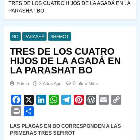
TRES DE LOS CUATRO HIJOS DE LA AGADÁ EN LA
PARASHAT BO
BO
PARASHÁ
SHEMOT
TRES DE LOS CUATRO
HIJOS DE LA AGADÁ EN
LA PARASHAT BO
0
Admin
3 Años Ago
5 Mins
Facebook
X
LinkedIn
WhatsApp
Telegram
Pinterest
WordPre
Email
Cop
Link
Print
Compartir
LAS PLAGAS EN BO CORRESPONDEN A LAS
PRIMERAS TRES SEFIROT