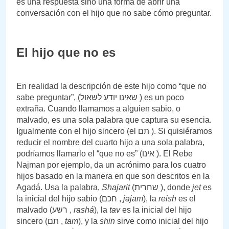
es una respuesta sino una forma de abrir una
conversación con el hijo que no sabe cómo preguntar.
El hijo que no es
En realidad la descripción de este hijo como “que no
sabe preguntar”, (שאינו יודע לשאול ) es un poco
extraña. Cuando llamamos a alguien sabio, o
malvado, es una sola palabra que captura su esencia.
Igualmente con el hijo sincero (el תם ). Si quisiéramos
reducir el nombre del cuarto hijo a una sola palabra,
podríamos llamarlo el “que no es” (אינו ). El Rebe
Najman por ejemplo, da un acrónimo para los cuatro
hijos basado en la manera en que son descritos en la
Agadá. Usa la palabra,
Shajarit
(שחרית ), donde
jet
es
la inicial del hijo sabio (חכם ,
jajam
), la
reish
es el
malvado (רשע ,
rashá
), la
tav
es la inicial del hijo
sincero (תם ,
tam
), y la
shin
sirve como inicial del hijo