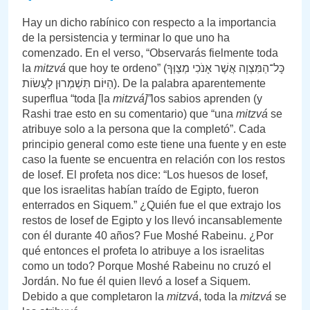
Hay un dicho rabínico con respecto a la importancia
de la persistencia y terminar lo que uno ha
comenzado. En el verso, “Observarás fielmente toda
la
mitzvá
que hoy te ordeno” (כָּל־הַמִּצְוָה אֲשֶׁר אָנֹכִי מְצַוְּךָ
הַיּוֹם תִּשְׁמְרוּן לַעֲשׂוֹת). De la palabra aparentemente
superflua “toda [la
mitzvá]”
los sabios aprenden (y
Rashi trae esto en su comentario) que “una
mitzvá
se
atribuye solo a la persona que la completó”. Cada
principio general como este tiene una fuente y en este
caso la fuente se encuentra en relación con los restos
de Iosef. El profeta nos dice: “Los huesos de Iosef,
que los israelitas habían traído de Egipto, fueron
enterrados en Siquem.” ¿Quién fue el que extrajo los
restos de Iosef de Egipto y los llevó incansablemente
con él durante 40 años? Fue Moshé Rabeinu. ¿Por
qué entonces el profeta lo atribuye a los israelitas
como un todo? Porque Moshé Rabeinu no cruzó el
Jordán. No fue él quien llevó a Iosef a Siquem.
Debido a que completaron la
mitzvá
, toda la
mitzvá
se