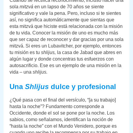
Cuando se rectifica reconocimiento, incluso hacer una
sola
mitzvá
en un lapso de 70 años se siente
significativo y vale la pena. Pero, incluso si te sientes
así, no significa automáticamente que sientas que
esta mitzvá que hiciste está relacionada con la misión
de tu vida. Conocer la misión de uno es mucho más
que ser capaz de reconocer y dar gracias por una sola
mitzvá. Si eres un Lubavitcher, por ejemplo, entonces
tu misión es tu
shlijus,
la casa de Jabad que abres en
algún lugar y donde concentras tus esfuerzos con
autosacrificio. Ese es un ejemplo de una misión en la
vida – una
shlijus.
Una
Shlijus
dulce y profesional
¿Qué pasa con el final del versículo, “[a su trabajo]
hasta la noche”? Fundamento corresponde a
Occidente, donde el sol se pone por la noche. Los
sabios, como señalamos, identifican la noción de
“hasta la noche” con el Mundo Venidero, porque es
cuando uno recibe la recompensa por su trabajo en