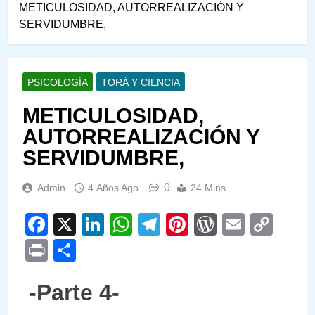
METICULOSIDAD, AUTORREALIZACIÓN Y
SERVIDUMBRE,
PSICOLOGÍA
TORÁ Y CIENCIA
METICULOSIDAD,
AUTORREALIZACIÓN Y
SERVIDUMBRE,
0
Admin
4 Años Ago
24 Mins
Facebook
X
LinkedIn
WhatsApp
Telegram
Pinterest
WordPre
Email
Cop
Link
Print
Compartir
-Parte 4-