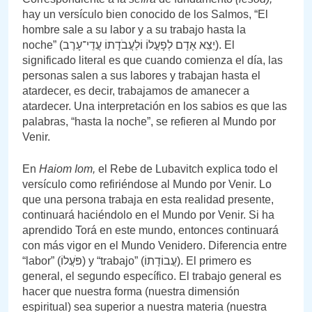
hay un versículo bien conocido de los Salmos, “El
hombre sale a su labor y a su trabajo hasta la
noche” (יֵצֵא אָדָם לְפָעֳלוֹ וֹלַעֲבֹדָתוֹ עֲדֵי־עָרֶב). El
significado literal es que cuando comienza el día, las
personas salen a sus labores y trabajan hasta el
atardecer, es decir, trabajamos de amanecer a
atardecer. Una interpretación en los sabios es que las
palabras, “hasta la noche”, se refieren al Mundo por
Venir.
En
Haiom Iom,
el Rebe de Lubavitch explica todo el
versículo como refiriéndose al Mundo por Venir. Lo
que una persona trabaja en esta realidad presente,
continuará haciéndolo en el Mundo por Venir. Si ha
aprendido Torá en este mundo, entonces continuará
con más vigor en el Mundo Venidero. Diferencia entre
“labor” (פֹּעֲלוֹ) y “trabajo” (עֲבוֹדָתוֹ). El primero es
general, el segundo específico. El trabajo general es
hacer que nuestra forma (nuestra dimensión
espiritual) sea superior a nuestra materia (nuestra