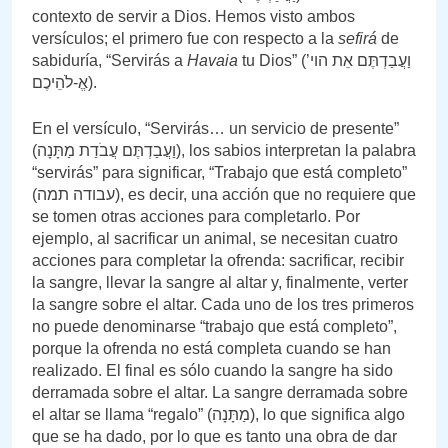
contexto de servir a Dios. Hemos visto ambos
versículos; el primero fue con respecto a la
sefirá
de
sabiduría, “Servirás a
Havaia
tu Dios” (וַעֲבַדְתֶּם אֵת הוי’
אֱ-לֹהֵיכֶם).
En el versículo, “Servirás… un servicio de presente”
(וַעֲבַדְתֶּם עֲבֹדַת מַתָּנָה), los sabios interpretan la palabra
“servirás” para significar, “Trabajo que está completo”
(עבודה תמה), es decir, una acción que no requiere que
se tomen otras acciones para completarlo. Por
ejemplo, al sacrificar un animal, se necesitan cuatro
acciones para completar la ofrenda: sacrificar, recibir
la sangre, llevar la sangre al altar y, finalmente, verter
la sangre sobre el altar. Cada uno de los tres primeros
no puede denominarse “trabajo que está completo”,
porque la ofrenda no está completa cuando se han
realizado. El final es sólo cuando la sangre ha sido
derramada sobre el altar. La sangre derramada sobre
el altar se llama “regalo” (מַתָּנָה), lo que significa algo
que se ha dado, por lo que es tanto una obra de dar