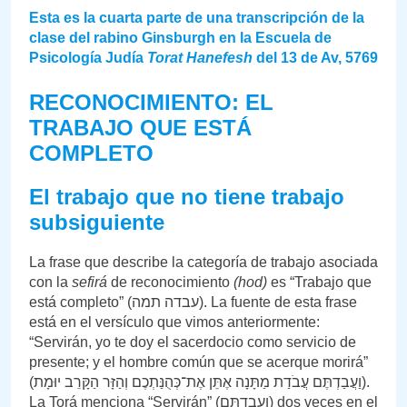
Esta es la cuarta parte de una transcripción de la
clase del rabino Ginsburgh en la Escuela de
Psicología Judía
Torat Hanefesh
del 13 de Av, 5769
RECONOCIMIENTO: EL
TRABAJO QUE ESTÁ
COMPLETO
El trabajo que no tiene trabajo
subsiguiente
La frase que describe la categoría de trabajo asociada
con la
sefirá
de reconocimiento
(hod)
es “Trabajo que
está completo” (עבדה תמה). La fuente de esta frase
está en el versículo que vimos anteriormente:
“Servirán, yo te doy el sacerdocio como servicio de
presente; y el hombre común que se acerque morirá”
(וַעֲבַדְתֶּם עֲבֹדַת מַתָּנָה אֶתֵּן אֶת־כְּהֻנַּתְכֶם וְהַזָּר הַקָּרֵב יוּמָת).
La Torá menciona “Servirán” (וַעֲבַדְתֶּם) dos veces en el