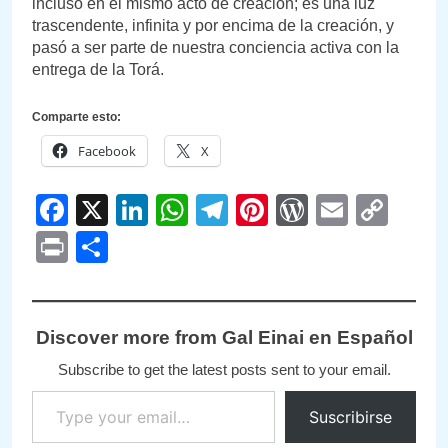
incluso en el mismo acto de creación; es una luz
trascendente, infinita y por encima de la creación, y
pasó a ser parte de nuestra conciencia activa con la
entrega de la Torá.
Comparte esto:
Facebook
X
Facebook
X
LinkedIn
WhatsApp
Telegram
Pinterest
WordPre
Email
Cop
Link
Print
Compartir
Discover more from Gal Einai en Español
Subscribe to get the latest posts sent to your email.
Type your email…
Suscribirse