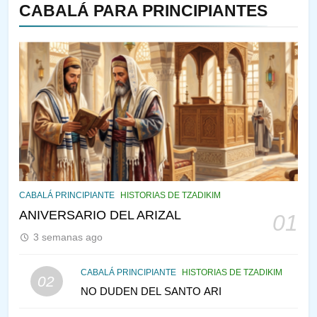
CABALÁ PARA PRINCIPIANTES
143
¿QUIÉN ES SABIO? EL QUE
VE LO QUE VA A NACER
PENSAMIENTO JUDÍO
PIRKEI AVOT
144
CABALÁ Y JASIDUT: EL
CABALÁ PRINCIPIANTE
HISTORIAS DE TZADIKIM
CONSEJO DE LOS PADRES
ANIVERSARIO DEL ARIZAL
01
PENSAMIENTO JUDÍO
PIRKEI AVOT
3 semanas ago
145
CABALÁ PRINCIPIANTE
HISTORIAS DE TZADIKIM
02
LA RECONSTRUCCIÓN DEL
NO DUDEN DEL SANTO ARI
TEMPLO Y LA ALEGRÍA EN
MEDIO DE LA TRISTEZA