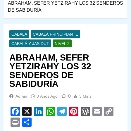
ABRAHAM, SEFER YETZIRAHY LOS 32 SENDEROS
DE SABIDURÍA
CABALÁ
CABALÁ PRINCIPIANTE
CABALÁ Y JASIDUT
NIVEL 2
ABRAHAM, SEFER
YETZIRAHY LOS 32
SENDEROS DE
SABIDURÍA
0
Admin
3 Años Ago
3 Mins
Facebook
X
LinkedIn
WhatsApp
Telegram
Pinterest
WordPre
Email
Cop
Link
Print
Compartir