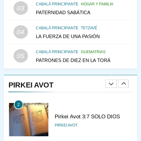
MES DE MENAJEM AV
CABALÁ PRINCIPIANTE
HOGAR Y FAMILIA
03
PENSAMIENTO JUDÍO
PATERNIDAD SABÁTICA
146
CABALÁ PRINCIPIANTE
TETZAVÉ
VEAMOS ¿POR QUÉ
04
LA FUERZA DE UNA PASIÓN
IEHOSHÚA? Y LA QUEJA DE
LAS MUJERES
PENSAMIENTO JUDÍO
PIRKEI AVOT
CABALÁ PRINCIPIANTE
GUEMATRIAS
05
PATRONES DE DIEZ EN LA TORÁ
1
CONVERSAR CON LA MUJER
A LA LUZ DEL JUDAÍSMO
PIRKEI AVOT
AMOR, PAREJA Y MATRIMONIO
PIRKEI AVOT
2
Pirkei Avot 3:7 SOLO DIOS
PIRKEI AVOT