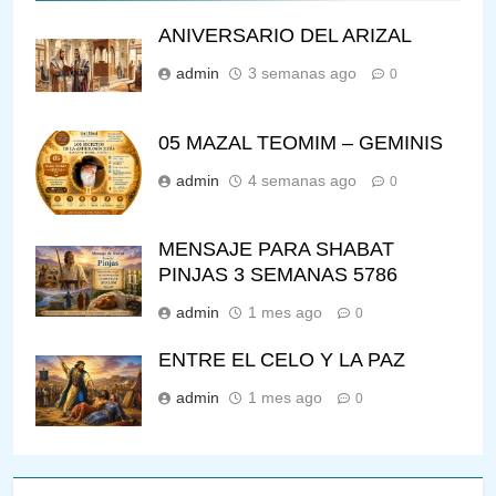
ANIVERSARIO DEL ARIZAL
admin
3 semanas ago
0
05 MAZAL TEOMIM – GEMINIS
admin
4 semanas ago
0
MENSAJE PARA SHABAT
PINJAS 3 SEMANAS 5786
admin
1 mes ago
0
ENTRE EL CELO Y LA PAZ
admin
1 mes ago
0