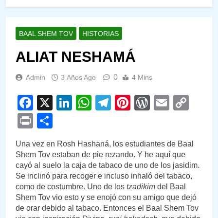
BAAL SHEM TOV
HISTORIAS
ALIAT NESHAMÁ
0
Admin
3 Años Ago
4 Mins
Facebook
X
LinkedIn
WhatsApp
Telegram
Pinterest
WordPre
Email
Cop
Link
Print
Compartir
Una vez en Rosh Hashaná, los estudiantes de Baal
Shem Tov estaban de pie rezando. Y he aquí que
cayó al suelo la caja de tabaco de uno de los jasidim.
Se inclinó para recoger e incluso inhaló del tabaco,
como de costumbre. Uno de los
tzadikim
del Baal
Shem Tov vio esto y se enojó con su amigo que dejó
de orar debido al tabaco. Entonces el Baal Shem Tov