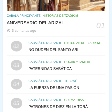
145
CABALÁ Y JASIDUT: EL
CABALÁ PRINCIPIANTE
HISTORIAS DE TZADIKIM
CONSEJO DE LOS PADRES
ANIVERSARIO DEL ARIZAL
01
PENSAMIENTO JUDÍO
PIRKEI AVOT
3 semanas ago
146
CABALÁ PRINCIPIANTE
HISTORIAS DE TZADIKIM
02
LA RECONSTRUCCIÓN DEL
NO DUDEN DEL SANTO ARI
TEMPLO Y LA ALEGRÍA EN
MEDIO DE LA TRISTEZA
MES DE MENAJEM AV
CABALÁ PRINCIPIANTE
HOGAR Y FAMILIA
03
PENSAMIENTO JUDÍO
PATERNIDAD SABÁTICA
147
CABALÁ PRINCIPIANTE
TETZAVÉ
VEAMOS ¿POR QUÉ
04
LA FUERZA DE UNA PASIÓN
IEHOSHÚA? Y LA QUEJA DE
LAS MUJERES
PENSAMIENTO JUDÍO
PIRKEI AVOT
CABALÁ PRINCIPIANTE
GUEMATRIAS
05
PATRONES DE DIEZ EN LA TORÁ
1