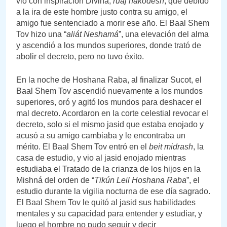
vio con inspiración Divina,
ruaj hakodesh
, que debido
a la ira de este hombre justo contra su amigo, el
amigo fue sentenciado a morir ese año. El Baal Shem
Tov hizo una “
aliát Neshamá
”, una elevación del alma
y ascendió a los mundos superiores, donde trató de
abolir el decreto, pero no tuvo éxito.
En la noche de Hoshana Raba, al finalizar Sucot, el
Baal Shem Tov ascendió nuevamente a los mundos
superiores, oró y agitó los mundos para deshacer el
mal decreto. Acordaron en la corte celestial revocar el
decreto, solo si el mismo jasid que estaba enojado y
acusó a su amigo cambiaba y le encontraba un
mérito. El Baal Shem Tov entró en el
beit
midrash
, la
casa de estudio, y vio al jasid enojado mientras
estudiaba el Tratado de la crianza de los hijos en la
Mishná del orden de “
Tikún Leil Hoshana Raba
”, el
estudio durante la vigilia nocturna de ese día sagrado.
El Baal Shem Tov le quitó al jasid sus habilidades
mentales y su capacidad para entender y estudiar, y
luego el hombre no pudo seguir y decir