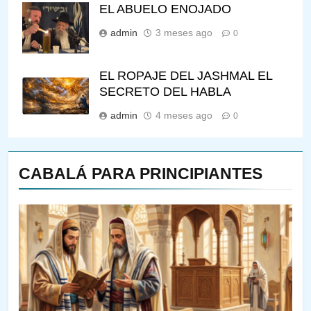
EL ABUELO ENOJADO
admin
3 meses ago
0
EL ROPAJE DEL JASHMAL EL
SECRETO DEL HABLA
admin
4 meses ago
0
CABALÁ PARA PRINCIPIANTES
144
¿QUIÉN ES SABIO? EL QUE
VE LO QUE VA A NACER
PENSAMIENTO JUDÍO
PIRKEI AVOT