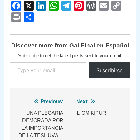
Facebook
X
LinkedIn
WhatsApp
Telegram
Pinterest
WordPre
Email
Cop
Link
Print
Compartir
Discover more from Gal Einai en Español
Subscribe to get the latest posts sent to your email.
Type your email…
Suscribirse
Navegación
Previous:
Next:
de
UNA PLEGARIA
1.IOM KIPUR
DEMORADA POR
entradas
LA IMPORTANCIA
DE LA TESHUVÁ…