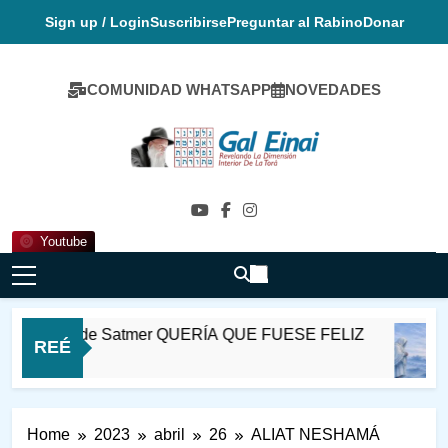
Skip
Sign up / Login
Suscribirse
Preguntar al Rabino
Donar
to
content
COMUNIDAD WHATSAPP
NOVEDADES
Gal Einai En
Español
Youtube
abi Ioel de Satmer QUERÍA QUE FUESE FELIZ
REÉ
 Horas Ago
Home
2023
abril
26
ALIAT NESHAMÁ