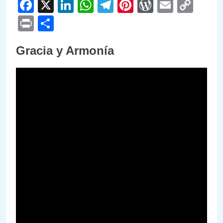
Facebook
X
LinkedIn
WhatsApp
Telegram
Pinterest
WordPre
Email
Cop
Link
Print
Compartir
Gracia y Armonía