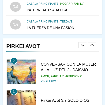
CABALÁ PRINCIPIANTE
HOGAR Y FAMILIA
VEAMOS ¿POR QUÉ
04
PATERNIDAD SABÁTICA
IEHOSHÚA? Y LA QUEJA DE
LAS MUJERES
PENSAMIENTO JUDÍO
PIRKEI AVOT
CABALÁ PRINCIPIANTE
TETZAVÉ
05
LA FUERZA DE UNA PASIÓN
1
RAZI ¿QUIÉN ES SABIO?
PIRKEI AVOT
JASIDUT
NIÑOS
2
CONVERSAR CON LA MUJER
A LA LUZ DEL JUDAÍSMO
AMOR, PAREJA Y MATRIMONIO
PIRKEI AVOT
3
Pirkei Avot 3:7 SOLO DIOS