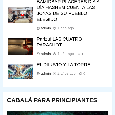
BAMIDBAR PLACERES DÍA A
DÍA HASHEM CUENTA LAS
JOYAS DE SU PUEBLO
ELEGIDO
admin
1 año ago
0
Partzuf LAS CUATRO
PARASHOT
admin
1 año ago
1
EL DILUVIO Y LA TORRE
admin
2 años ago
0
CABALÁ PARA PRINCIPIANTES