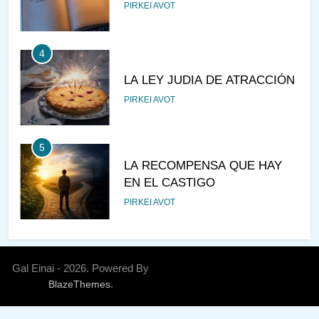
PIRKEI AVOT
4
LA LEY JUDIA DE ATRACCIÓN
PIRKEI AVOT
5
LA RECOMPENSA QUE HAY
EN EL CASTIGO
PIRKEI AVOT
6
¿DE DÓNDE VIENES?
Gal Einai - 2026. Powered By
.
BlazeThemes
PIRKEI AVOT