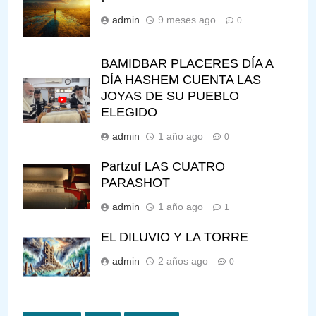
admin
9 meses ago
0
BAMIDBAR PLACERES DÍA A
DÍA HASHEM CUENTA LAS
JOYAS DE SU PUEBLO
ELEGIDO
admin
1 año ago
0
Partzuf LAS CUATRO
PARASHOT
admin
1 año ago
1
EL DILUVIO Y LA TORRE
admin
2 años ago
0