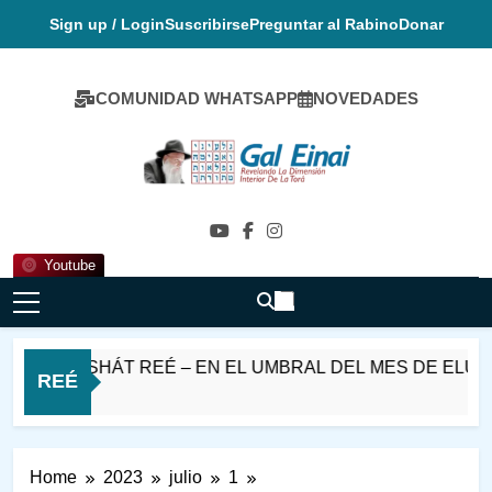
Skip
Sign up / Login
Suscribirse
Preguntar al Rabino
Donar
to
content
COMUNIDAD WHATSAPP
NOVEDADES
Gal Einai En
Español
Youtube
 PARASHÁT REÉ – EN EL UMBRAL DEL MES DE ELUL
REÉ
Ago
Home
2023
julio
1