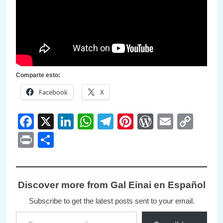
Comparte esto:
Facebook
X
Facebook
X
LinkedIn
WhatsApp
Telegram
Pinterest
WordPre
Email
Cop
Link
Print
Compartir
Discover more from Gal Einai en Español
Subscribe to get the latest posts sent to your email.
Type your email…