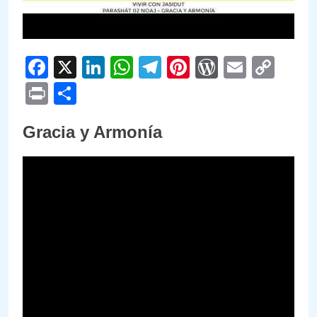
Facebook
X
LinkedIn
WhatsApp
Telegram
Pinterest
WordPre
Email
Cop
Link
Print
Compartir
Gracia y Armonía