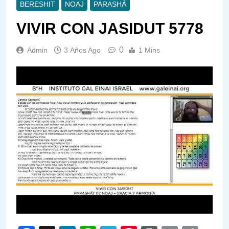
BERESHIT
NOAJ
PARASHÁ
VIVIR CON JASIDUT 5778
0
Admin
3 Años Ago
1 Mins