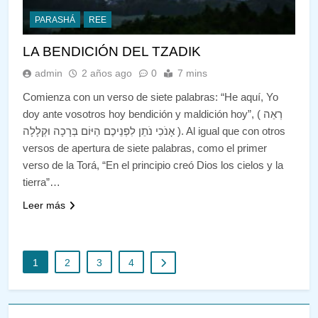
PARASHÁ
REE
LA BENDICIÓN DEL TZADIK
admin
2 años ago
0
7 mins
Comienza con un verso de siete palabras: “He aquí, Yo
doy ante vosotros hoy bendición y maldición hoy”, ( רְאֵה
אָנֹכִי נֹתֵן לִפְנֵיכֶם הַיּוֹם בְּרָכָה וּקְלָלָה ). Al igual que con otros
versos de apertura de siete palabras, como el primer
verso de la Torá, “En el principio creó Dios los cielos y la
tierra”…
Leer más
1
2
3
4