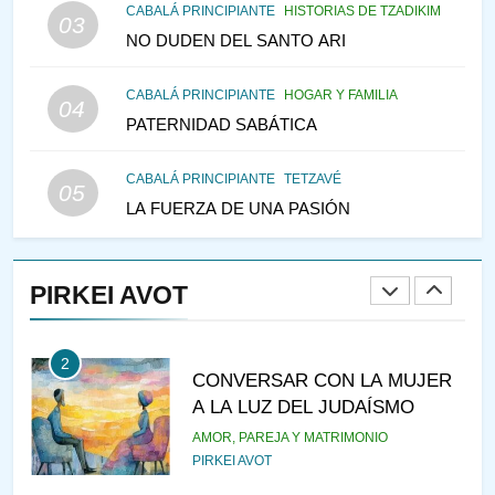
CABALÁ PRINCIPIANTE
HISTORIAS DE TZADIKIM
03
PENSAMIENTO JUDÍO
NO DUDEN DEL SANTO ARI
147
CABALÁ PRINCIPIANTE
HOGAR Y FAMILIA
VEAMOS ¿POR QUÉ
04
PATERNIDAD SABÁTICA
IEHOSHÚA? Y LA QUEJA DE
LAS MUJERES
PENSAMIENTO JUDÍO
PIRKEI AVOT
CABALÁ PRINCIPIANTE
TETZAVÉ
05
LA FUERZA DE UNA PASIÓN
1
RAZI ¿QUIÉN ES SABIO?
PIRKEI AVOT
JASIDUT
NIÑOS
2
CONVERSAR CON LA MUJER
A LA LUZ DEL JUDAÍSMO
AMOR, PAREJA Y MATRIMONIO
PIRKEI AVOT