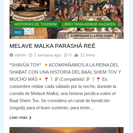
HISTORIAS DE TZADIKIM
LIBRO TANIA ADMUR HAZAKEN
REE
MELAVE MALKA PARASHÁ REÉ
admin
1 semana ago
0
11 mins
*SHAVÚA TOV*
ACOMPAÑAMOS A LA REINA DEL
SHABAT CON UNA HISTORIA DEL BAAL SHEM TOV Y
MUCHO MÁS
¡Compártelo!
Es
costumbre relatar cada sábado por la noche, durante la
comida de Melavé Malká, una historia jasídica sobre el
Baal Shem Tov. Se considera un canal de bendición
(segulá) para el buen sustento, para tener…
Leer más