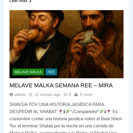
Leer más
MELAVE MALKA
REE
MELAVE MALKA SEMANA REE – MIRA
admin
12 meses ago
0
6 mins
SHAVÚA TOV UNA HISTORIA JASÍDICA PARA
DESPEDIR AL SHABAT
🕯
*¡Compártelo!*
🕯
Es
costumbre contar una historia jasídica sobre el Baal Shem
Tov al terminar Shabat por la noche en una comida de
Melavé Malká, acompañando a la Reina, el Shabat Una