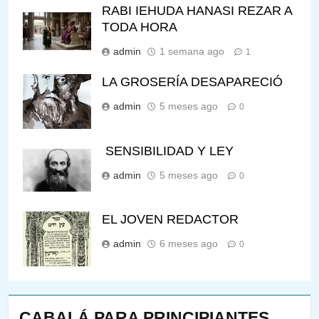
RABI IEHUDA HANASI REZAR A
TODA HORA
admin
1 semana ago
1
LA GROSERÍA DESAPARECIÓ
admin
5 meses ago
0
SENSIBILIDAD Y LEY
admin
5 meses ago
0
EL JOVEN REDACTOR
admin
6 meses ago
0
CABALÁ PARA PRINCIPIANTES