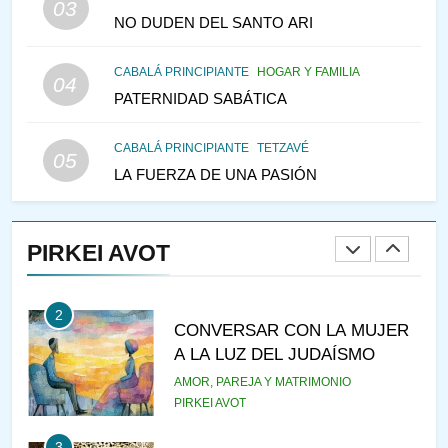
03
PENSAMIENTO JUDÍO
NO DUDEN DEL SANTO ARI
147
CABALÁ PRINCIPIANTE
HOGAR Y FAMILIA
VEAMOS ¿POR QUÉ
04
PATERNIDAD SABÁTICA
IEHOSHÚA? Y LA QUEJA DE
LAS MUJERES
PENSAMIENTO JUDÍO
PIRKEI AVOT
CABALÁ PRINCIPIANTE
TETZAVÉ
05
LA FUERZA DE UNA PASIÓN
1
RAZI ¿QUIÉN ES SABIO?
PIRKEI AVOT
JASIDUT
NIÑOS
2
CONVERSAR CON LA MUJER
A LA LUZ DEL JUDAÍSMO
AMOR, PAREJA Y MATRIMONIO
PIRKEI AVOT
3