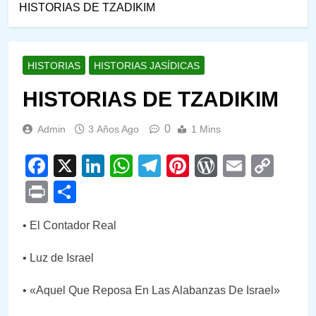
HISTORIAS DE TZADIKIM
HISTORIAS
HISTORIAS JASÍDICAS
HISTORIAS DE TZADIKIM
0
Admin
3 Años Ago
1 Mins
Facebook
X
LinkedIn
WhatsApp
Telegram
Pinterest
WordPre
Email
Cop
Link
Print
Compartir
• El Contador Real
• Luz de Israel
• «Aquel Que Reposa En Las Alabanzas De Israel»