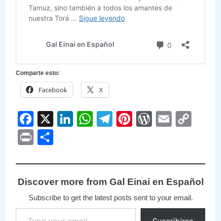
Comparte esto:
Facebook
X
Facebook
X
LinkedIn
WhatsApp
Telegram
Pinterest
WordPre
Email
Cop
Link
Print
Compartir
Discover more from Gal Einai en Español
Subscribe to get the latest posts sent to your email.
Type your email…
Suscribirse