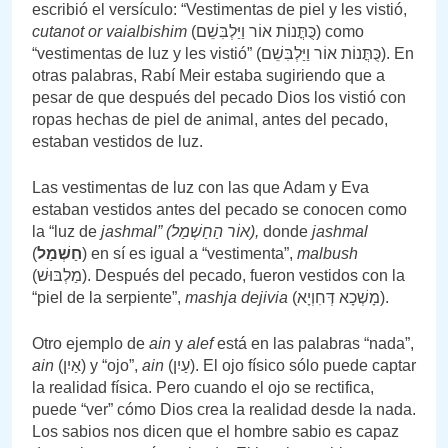
escribió el versículo: “Vestimentas de piel y les vistió,
cutanot or vaialbishim
(כֻּתֳּנוֹת אוֹר וַיַּלְבִּשֵׁם) como
“vestimentas de luz y les vistió” (כֻּתֳּנוֹת אוֹר וַיַּלְבִּשֵׁם). En
otras palabras, Rabí Meir estaba sugiriendo que a
pesar de que después del pecado Dios los vistió con
ropas hechas de piel de animal, antes del pecado,
estaban vestidos de luz.
Las vestimentas de luz con las que Adam y Eva
estaban vestidos antes del pecado se conocen como
la “luz de
jashmal” (
הַחַשְׁמַל
אוֹר
),
donde
jashmal
(
חַשְׁמַל
) en sí es igual a “vestimenta”,
malbush
(מַלְבּוּשׁ). Después del pecado, fueron vestidos con la
“piel de la serpiente”,
mashja dejivia
(מָשְׁכָא דְּחִוְיָא).
Otro ejemplo de
ain
y
alef
está en las palabras “nada”,
ain
(אַיִן) y “ojo”,
ain
(עַיִן). El ojo físico sólo puede captar
la realidad física. Pero cuando el ojo se rectifica,
puede “ver” cómo Dios crea la realidad desde la nada.
Los sabios nos dicen que el hombre sabio es capaz