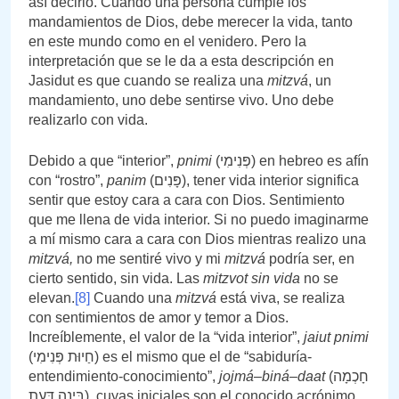
así decirlo. Cuando una persona cumple los
mandamientos de Dios, debe merecer la vida, tanto
en este mundo como en el venidero. Pero la
interpretación que se le da a esta descripción en
Jasidut es que cuando se realiza una
mitzvá
, un
mandamiento, uno debe sentirse vivo. Uno debe
realizarlo con vida.
Debido a que “interior”,
pnimi
(פְּנִימִי) en hebreo es afín
con “rostro”,
panim
(פָּנִים), tener vida interior significa
sentir que estoy cara a cara con Dios. Sentimiento
que me llena de vida interior. Si no puedo imaginarme
a mí mismo cara a cara con Dios mientras realizo una
mitzvá,
no me sentiré vivo y mi
mitzvá
podría ser, en
cierto sentido, sin vida. Las
mitzvot sin vida
no se
elevan.
[8]
Cuando una
mitzvá
está viva, se realiza
con sentimientos de amor y temor a Dios.
Increíblemente, el valor de la “vida interior”,
jaiut pnimi
(חַיוּת פְּנִימִי) es el mismo que el de “sabiduría-
entendimiento-conocimiento”,
jojmá
–
biná
–
daat
(חָכְמָה
בִּינָה דַּעַת), cuyas iniciales son el conocido acrónimo