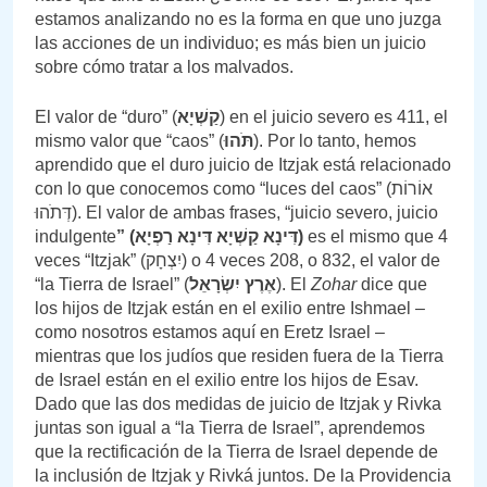
estamos analizando no es la forma en que uno juzga
las acciones de un individuo; es más bien un juicio
sobre cómo tratar a los malvados.
El valor de “duro” (
קַשְׁיָא
) en el juicio severo es 411, el
mismo valor que “caos” (
תֹּהוּ
). Por lo tanto, hemos
aprendido que el duro juicio de Itzjak está relacionado
con lo que conocemos como “luces del caos” (אוֹרוֹת
דְּתֹהוּ). El valor de ambas frases, “juicio severo, juicio
indulgente
” (
דִּינָא
קַשְׁיָא
דִּינָא
רַפְיָא)
es el mismo que 4
veces “Itzjak” (יִצְחָק) o 4 veces 208, o 832, el valor de
“la Tierra de Israel” (
יִשְׂרָאֵל
אֶרֶץ
). El
Zohar
dice que
los hijos de Itzjak están en el exilio entre Ishmael –
como nosotros estamos aquí en Eretz Israel –
mientras que los judíos que residen fuera de la Tierra
de Israel están en el exilio entre los hijos de Esav.
Dado que las dos medidas de juicio de Itzjak y Rivka
juntas son igual a “la Tierra de Israel”, aprendemos
que la rectificación de la Tierra de Israel depende de
la inclusión de Itzjak y Rivká juntos. De la Providencia