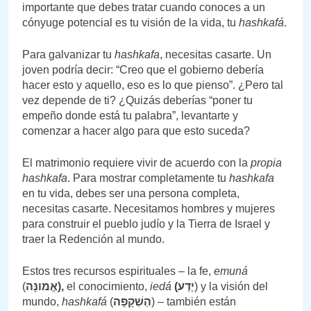
importante que debes tratar cuando conoces a un
cónyuge potencial es tu visión de la vida, tu
hashkafá
.
Para galvanizar tu
hashkafa
, necesitas casarte. Un
joven podría decir: “Creo que el gobierno debería
hacer esto y aquello, eso es lo que pienso”. ¿Pero tal
vez depende de ti? ¿Quizás deberías “poner tu
empeño donde está tu palabra”, levantarte y
comenzar a hacer algo para que esto suceda?
El matrimonio requiere vivir de acuerdo con la
propia
hashkafa
. Para mostrar completamente tu
hashkafa
en tu vida, debes ser una persona completa,
necesitas casarte. Necesitamos hombres y mujeres
para construir el pueblo judío y la Tierra de Israel y
traer la Redención al mundo.
Estos tres recursos espirituales – la fe,
emuná
(
אֱמונָּה),
el conocimiento,
iedá
(
יֶדַע
) y la visión del
mundo,
hashkafá
(
הַשְׁקָפָה
) – también están