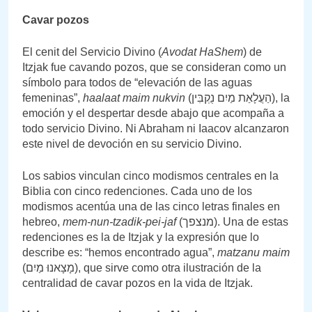
Cavar pozos
El cenit del Servicio Divino (
Avodat HaShem
) de
Itzjak fue cavando pozos, que se consideran como un
símbolo para todos de “elevación de las aguas
femeninas”,
haalaat maim nukvin
(הַעֲלָאַת מַיִם נֻקְבִּין), la
emoción y el despertar desde abajo que acompaña a
todo servicio Divino. Ni Abraham ni Iaacov alcanzaron
este nivel de devoción en su servicio Divino.
Los sabios vinculan cinco modismos centrales en la
Biblia con cinco redenciones. Cada uno de los
modismos acentúa una de las cinco letras finales en
hebreo,
mem-nun-tzadik-pei-jaf
(מנצפך). Una de estas
redenciones es la de Itzjak y la expresión que lo
describe es: “hemos encontrado agua”,
matzanu maim
(מָצָאנוּ מַיִם), que sirve como otra ilustración de la
centralidad de cavar pozos en la vida de Itzjak.