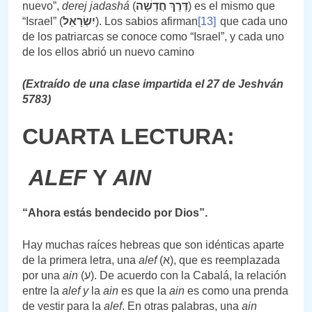
nuevo”,
derej jadashá
(
חֲדָשָׁה
דֶּרֶךְ
) es el mismo que
“Israel” (
יִשְׂרָאֵל
). Los sabios afirman
[13]
que cada uno
de los patriarcas se conoce como “Israel”, y cada uno
de los ellos abrió un nuevo camino
(Extraído de una clase impartida el 27 de Jeshván
5783)
CUARTA LECTURA:
ALEF
Y
AIN
“Ahora estás bendecido por Dios”.
Hay muchas raíces hebreas que son idénticas aparte
de la primera letra, una
alef
(א), que es reemplazada
por una
ain
(ע). De acuerdo con la Cabalá, la relación
entre la
alef
y
la
ain
es que la
ain
es como una prenda
de vestir para la
alef
. En otras palabras, una
ain