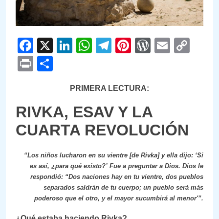
Facebook
X
LinkedIn
WhatsApp
Telegram
Pinterest
WordPre
Email
Cop
Link
Print
Compartir
PRIMERA LECTURA:
RIVKA, ESAV Y LA
CUARTA REVOLUCIÓN
“Los niños lucharon en su vientre [de Rivka] y ella dijo: ‘Si
es así, ¿para qué existo?’ Fue a preguntar a Dios. Dios le
respondió: “Dos naciones hay en tu vientre, dos pueblos
separados saldrán de tu cuerpo; un pueblo será más
poderoso que el otro, y el mayor sucumbirá al menor'”.
¿Qué estaba haciendo Rivka?