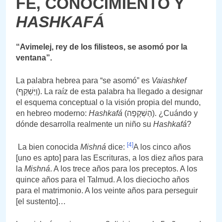
FE, CONOCIMIENTO Y
HASHKAFÁ
“Avimelej, rey de los filisteos, se asomó por la
ventana”.
La palabra hebrea para “se asomó” es
Vaiashkef
(וַיַּשְׁקֵף). La raíz de esta palabra ha llegado a designar
el esquema conceptual o la visión propia del mundo,
en hebreo moderno:
Hashkafá
(הַשְׁקָפָה). ¿Cuándo y
dónde desarrolla realmente un niño su
Hashkafá
?
[4]
La bien conocida
Mishná
dice:
A los cinco años
[uno es apto] para las Escrituras, a los diez años para
la
Mishná
. A los trece años para los preceptos. A los
quince años para el Talmud. A los dieciocho años
para el matrimonio. A los veinte años para perseguir
[el sustento]…