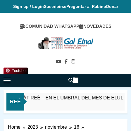
Skip
Sign up / Login
Suscribirse
Preguntar al Rabino
Donar
to
content
COMUNIDAD WHATSAPP
NOVEDADES
Gal Einai En
Español
Youtube
ASHÁT REÉ – EN EL UMBRAL DEL MES DE ELUL
REÉ
Home
2023
noviembre
16