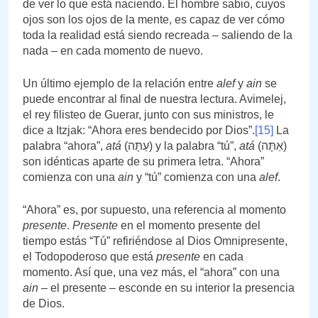
de ver lo que está naciendo. El hombre sabio, cuyos
ojos son los ojos de la mente, es capaz de ver cómo
toda la realidad está siendo recreada – saliendo de la
nada – en cada momento de nuevo.
Un último ejemplo de la relación entre
alef
y
ain
se
puede encontrar al final de nuestra lectura. Avimelej,
el rey filisteo de Guerar, junto con sus ministros, le
dice a Itzjak: “Ahora eres bendecido por Dios”.
[15]
La
palabra “ahora”,
atá
(עַתָּה) y la palabra “tú”,
atá
(אַתָּה)
son idénticas aparte de su primera letra. “Ahora”
comienza con una
ain
y “tú” comienza con una
alef
.
“Ahora” es, por supuesto, una referencia al momento
presente
.
Presente
en el momento presente del
tiempo estás “Tú” refiriéndose al Dios Omnipresente,
el Todopoderoso que está
presente
en cada
momento. Así que, una vez más, el “ahora” con una
ain –
el presente – esconde en su interior la presencia
de Dios.