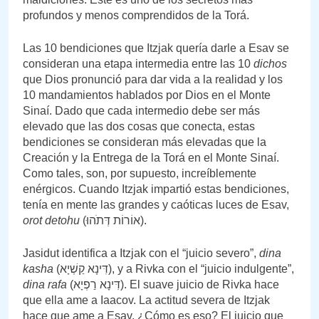
profundos y menos comprendidos de la Torá.
Las 10 bendiciones que Itzjak quería darle a Esav se
consideran una etapa intermedia entre las 10
dichos
que Dios pronunció para dar vida a la realidad y los
10 mandamientos hablados por Dios en el Monte
Sinaí. Dado que cada intermedio debe ser más
elevado que las dos cosas que conecta, estas
bendiciones se consideran más elevadas que la
Creación y la Entrega de la Torá en el Monte Sinaí.
Como tales, son, por supuesto, increíblemente
enérgicos. Cuando Itzjak impartió estas bendiciones,
tenía en mente las grandes y caóticas luces de Esav,
orot detohu
(אוֹרוֹת דְּתֹהוּ).
Jasidut identifica a Itzjak con el “juicio severo”,
dina
kasha
(דִּינָא קַשְׁיָא), y a Rivka con el “juicio indulgente”,
dina rafa
(דִּינָא רַפְיָא). El suave juicio de Rivka hace
que ella ame a Iaacov. La actitud severa de Itzjak
hace que ame a Esav. ¿Cómo es eso? El juicio que