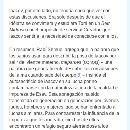
Iaacov, por otro lado, no tendría nada que ver con
estas discusiones. Era solo después de que el
idólatra se convirtiera y estudiara Torá en un
Beit
Midrash
conel propósito de servir al Creador, que
Iaacov sentiría la necesidad de conectarse con ellos.
En resumen, Rabí Shmuel agrega que la palabra que
los sabios usan para describir la prisa de Iaacov por
salir del vientre materno,
meparkés
(מְפַרְכֵּס) – una
palabra que generalmente describe las convulsiones
del alma cuando sale del cuerpo
[3]
– insinúa el
autosacrificio de Iaacov en su lucha por no
contaminarse con la naturaleza ácida de la maldad e
impureza de Esav. Esta abnegación ha sido
transmitida de generación en generación por jóvenes
judíos, hombres y mujeres, que se han enfrentado a
luchas similares. Para contrarrestar la influencia de la
impureza que les rodeaba, muchos de ellos
encontraron un refugio seguro aferrándose a los