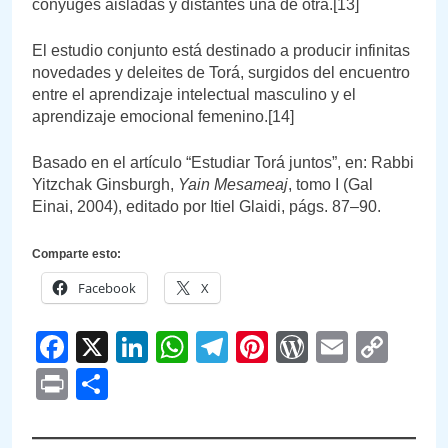
cónyuges aisladas y distantes una de otra.[13]
El estudio conjunto está destinado a producir infinitas
novedades y deleites de Torá, surgidos del encuentro
entre el aprendizaje intelectual masculino y el
aprendizaje emocional femenino.[14]
Basado en el artículo “Estudiar Torá juntos”, en: Rabbi
Yitzchak Ginsburgh,
Yain Mesameaj
, tomo I (Gal
Einai, 2004), editado por Itiel Glaidi, págs. 87–90.
Comparte esto:
Facebook
X
Facebook
X
LinkedIn
WhatsApp
Telegram
Pinterest
WordPre
Email
Cop
Link
Print
Compartir