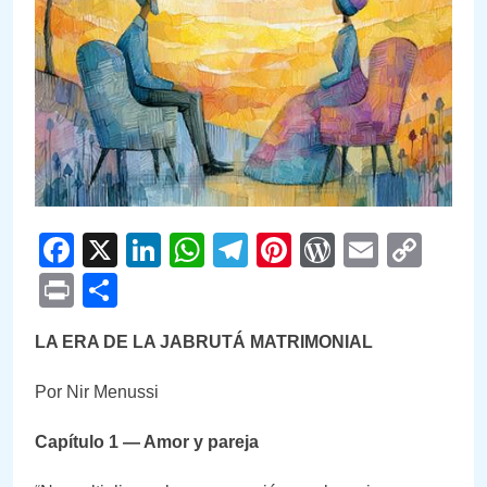
Facebook
X
LinkedIn
WhatsApp
Telegram
Pinterest
WordPre
Email
Cop
Link
Print
Compartir
LA ERA DE LA JABRUTÁ MATRIMONIAL
Por Nir Menussi
Capítulo 1 — Amor y pareja