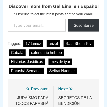
Discover more from Gal Einai en Español
Subscribe to get the latest posts sent to your email.
Type your email…
Suscribirse
Tagged:
17 tamuz
arizal
Baal Shem Tov
Cabalá
calendario hebreo
Historias Jasídicas
mes de iyar
Parashá Semanal
Sefirat Haomer
Navegación
Previous:
Next:
de
JUDAÍSMO PARA
SECRETOS DE LA
TODOS PARASHÁ
BENDICIÓN