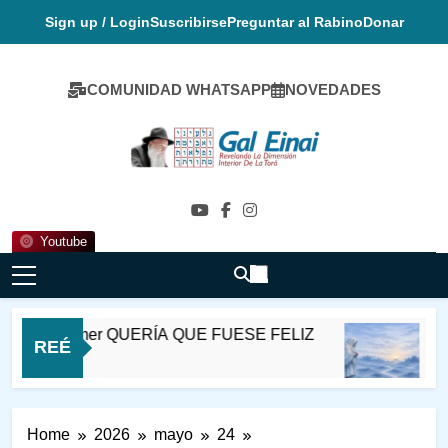
Skip
Sign up / Login
Suscribirse
Preguntar al Rabino
Donar
to
content
COMUNIDAD WHATSAPP
NOVEDADES
Gal Einai En
Español
Youtube
 de Satmer QUERÍA QUE FUESE FELIZ
DESVI
REÉ
10 Horas
Home
2026
mayo
24