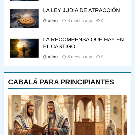
LA LEY JUDIA DE ATRACCIÓN
admin
3 meses ago
0
LA RECOMPENSA QUE HAY EN
EL CASTIGO
admin
3 meses ago
0
CABALÁ PARA PRINCIPIANTES
144
¿QUIÉN ES SABIO? EL QUE
VE LO QUE VA A NACER