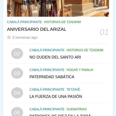
PENSAMIENTO JUDÍO
PIRKEI AVOT
145
CABALÁ Y JASIDUT: EL
CABALÁ PRINCIPIANTE
HISTORIAS DE TZADIKIM
CONSEJO DE LOS PADRES
ANIVERSARIO DEL ARIZAL
01
PENSAMIENTO JUDÍO
PIRKEI AVOT
3 semanas ago
146
CABALÁ PRINCIPIANTE
HISTORIAS DE TZADIKIM
02
LA RECONSTRUCCIÓN DEL
NO DUDEN DEL SANTO ARI
TEMPLO Y LA ALEGRÍA EN
MEDIO DE LA TRISTEZA
MES DE MENAJEM AV
CABALÁ PRINCIPIANTE
HOGAR Y FAMILIA
03
PENSAMIENTO JUDÍO
PATERNIDAD SABÁTICA
147
CABALÁ PRINCIPIANTE
TETZAVÉ
VEAMOS ¿POR QUÉ
04
LA FUERZA DE UNA PASIÓN
IEHOSHÚA? Y LA QUEJA DE
LAS MUJERES
PENSAMIENTO JUDÍO
PIRKEI AVOT
CABALÁ PRINCIPIANTE
GUEMATRIAS
05