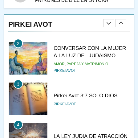
PATRONES DE DIEZ EN LA TORÁ
1
RAZI ¿QUIÉN ES SABIO?
PIRKEI AVOT
JASIDUT
NIÑOS
2
CONVERSAR CON LA MUJER
A LA LUZ DEL JUDAÍSMO
AMOR, PAREJA Y MATRIMONIO
PIRKEI AVOT
3
Pirkei Avot 3:7 SOLO DIOS
PIRKEI AVOT
4
LA LEY JUDIA DE ATRACCIÓN