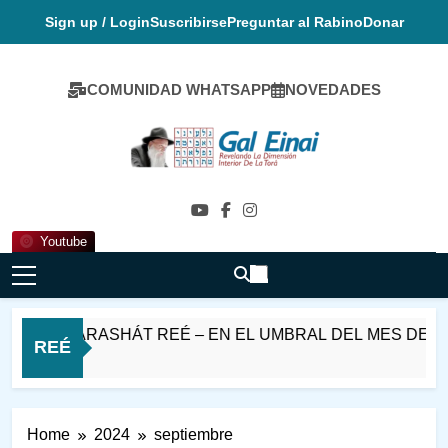
Skip
Sign up / Login
Suscribirse
Preguntar al Rabino
Donar
to
content
COMUNIDAD WHATSAPP
NOVEDADES
Gal Einai En
Español
Youtube
AT PARASHÁT REÉ – EN EL UMBRAL DEL MES DE ELUL
REÉ
tos Ago
Home
2024
septiembre