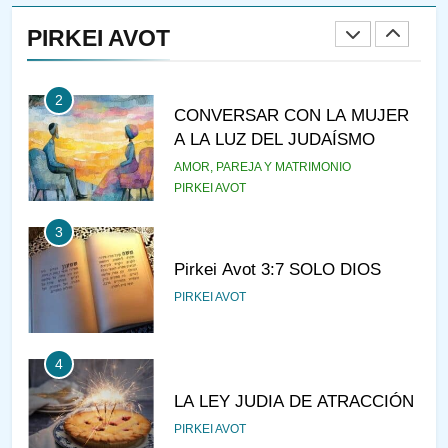
RAZI ¿QUIÉN ES SABIO?
PIRKEI AVOT
JASIDUT
NIÑOS
2
CONVERSAR CON LA MUJER
A LA LUZ DEL JUDAÍSMO
AMOR, PAREJA Y MATRIMONIO
PIRKEI AVOT
3
Pirkei Avot 3:7 SOLO DIOS
PIRKEI AVOT
4
LA LEY JUDIA DE ATRACCIÓN
PIRKEI AVOT