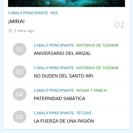
145
CABALÁ Y JASIDUT: EL
CABALÁ PRINCIPIANTE
REE
CONSEJO DE LOS PADRES
¡MIRA!
01
PENSAMIENTO JUDÍO
PIRKEI AVOT
1 hora ago
146
CABALÁ PRINCIPIANTE
HISTORIAS DE TZADIKIM
02
LA RECONSTRUCCIÓN DEL
ANIVERSARIO DEL ARIZAL
TEMPLO Y LA ALEGRÍA EN
MEDIO DE LA TRISTEZA
MES DE MENAJEM AV
CABALÁ PRINCIPIANTE
HISTORIAS DE TZADIKIM
03
PENSAMIENTO JUDÍO
NO DUDEN DEL SANTO ARI
147
CABALÁ PRINCIPIANTE
HOGAR Y FAMILIA
VEAMOS ¿POR QUÉ
04
PATERNIDAD SABÁTICA
IEHOSHÚA? Y LA QUEJA DE
LAS MUJERES
PENSAMIENTO JUDÍO
PIRKEI AVOT
CABALÁ PRINCIPIANTE
TETZAVÉ
05
LA FUERZA DE UNA PASIÓN
1