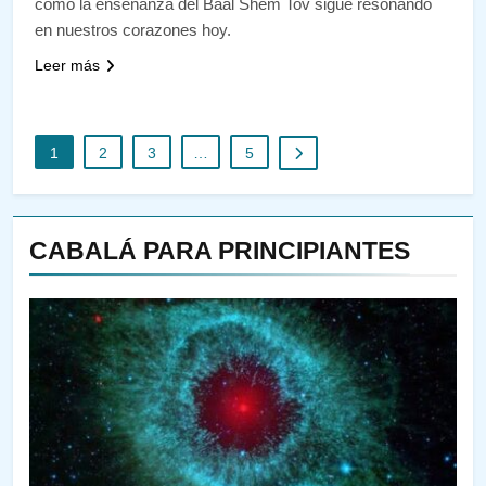
cómo la enseñanza del Baal Shem Tov sigue resonando
en nuestros corazones hoy.
Leer más
1
2
3
…
5
CABALÁ PARA PRINCIPIANTES
144
¿QUIÉN ES SABIO? EL QUE
VE LO QUE VA A NACER
PENSAMIENTO JUDÍO
PIRKEI AVOT