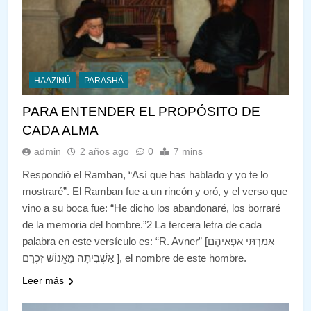
HAAZINÚ
PARASHÁ
PARA ENTENDER EL PROPÓSITO DE
CADA ALMA
admin
2 años ago
0
7 mins
Respondió el Ramban, “Así que has hablado y yo te lo
mostraré”. El Ramban fue a un rincón y oró, y el verso que
vino a su boca fue: “He dicho los abandonaré, los borraré
de la memoria del hombre.”2 La tercera letra de cada
palabra en este versículo es: “R. Avner” [אָמַרְתִּי אַפְאֵיהֶם
אַשְׁבִּיתָה מֵּאֱנוֹשׁ זִכְרָם ], el nombre de este hombre.
Leer más