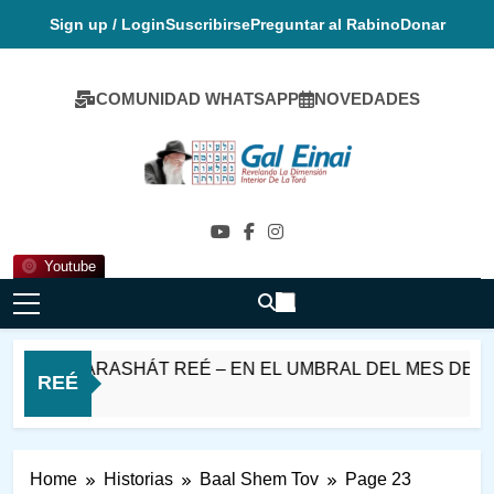
Skip
Sign up / Login
Suscribirse
Preguntar al Rabino
Donar
to
content
COMUNIDAD WHATSAPP
NOVEDADES
Gal Einai En
Español
Youtube
BAT PARASHÁT REÉ – EN EL UMBRAL DEL MES DE ELUL
REÉ
 Ago
Home
Historias
Baal Shem Tov
Page 23