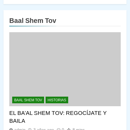
Baal Shem Tov
BAAL SHEM TOV
HISTORIAS
EL BA’AL SHEM TOV: REGOCÍJATE Y
BAILA
admin
3 años ago
0
8 mins