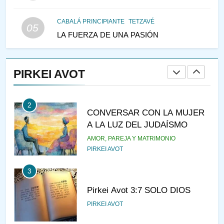
LAS MUJERES
PENSAMIENTO JUDÍO
PIRKEI AVOT
CABALÁ PRINCIPIANTE
TETZAVÉ
05
LA FUERZA DE UNA PASIÓN
1
RAZI ¿QUIÉN ES SABIO?
PIRKEI AVOT
JASIDUT
NIÑOS
2
CONVERSAR CON LA MUJER
A LA LUZ DEL JUDAÍSMO
AMOR, PAREJA Y MATRIMONIO
PIRKEI AVOT
3
Pirkei Avot 3:7 SOLO DIOS
PIRKEI AVOT