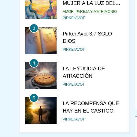
MUJER A LA LUZ DEL
JUDAÍSMO
AMOR, PAREJA Y MATRIMONIO
PIRKEI AVOT
3
Pirkei Avot 3:7 SOLO
DIOS
PIRKEI AVOT
4
LA LEY JUDIA DE
ATRACCIÓN
PIRKEI AVOT
5
LA RECOMPENSA QUE
HAY EN EL CASTIGO
PIRKEI AVOT
6