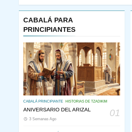
CABALÁ PARA
PRINCIPIANTES
144
¿QUIÉN ES SABIO? EL
QUE VE LO QUE VA A
CABALÁ PRINCIPIANTE
HISTORIAS DE TZADIKIM
NACER
PENSAMIENTO JUDÍO
ANIVERSARIO DEL ARIZAL
01
PIRKEI AVOT
3 Semanas Ago
145
CABALÁ Y JASIDUT: EL