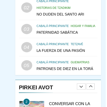
CONSEJO DE LOS
CABALÁ PRINCIPIANTE
PADRES
02
PENSAMIENTO JUDÍO
HISTORIAS DE TZADIKIM
PIRKEI AVOT
NO DUDEN DEL SANTO ARI
146
LA RECONSTRUCCIÓN
CABALÁ PRINCIPIANTE
HOGAR Y FAMILIA
DEL TEMPLO Y LA
03
PATERNIDAD SABÁTICA
ALEGRÍA EN MEDIO DE
MES DE MENAJEM AV
LA TRISTEZA
PENSAMIENTO JUDÍO
CABALÁ PRINCIPIANTE
TETZAVÉ
04
147
VEAMOS ¿POR QUÉ
LA FUERZA DE UNA PASIÓN
IEHOSHÚA? Y LA QUEJA
DE LAS MUJERES
PENSAMIENTO JUDÍO
CABALÁ PRINCIPIANTE
GUEMATRIAS
05
PIRKEI AVOT
PATRONES DE DIEZ EN LA TORÁ
1
RAZI ¿QUIÉN ES SABIO?
PIRKEI AVOT
JASIDUT
NIÑOS
2
CONVERSAR CON LA