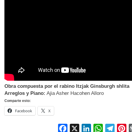
Obra compuesta por el rabino Itzjak Ginsburgh shlita
Arreglos y Piano:
Ajia Asher Hacohen Alloro
Comparte esto:
Facebook
X
Facebook
X
LinkedIn
Whats
Tel
P