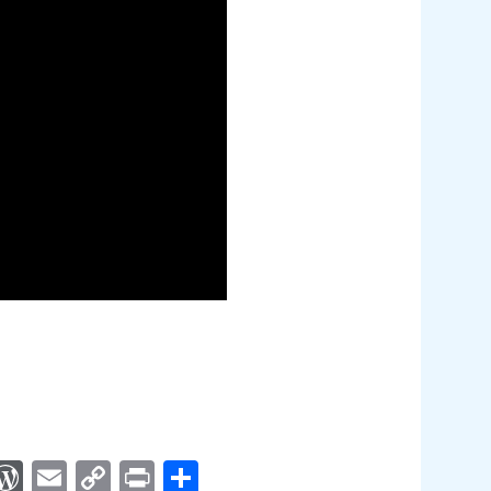
App
egram
interest
WordPress
Email
Copy
Print
Compartir