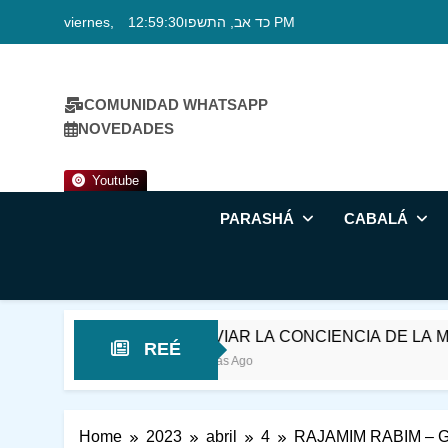
Skip
viernes, כד אב, התשפו
12:59:31 PM
to
content
COMUNIDAD WHATSAPP
NOVEDADES
Youtube
PARASHÁ
CABALÁ
DESVIAR LA CONCIENCIA DE LA MUERTE
REÉ
15 Horas Ago
Home
2023
abril
4
RAJAMIM RABIM – 