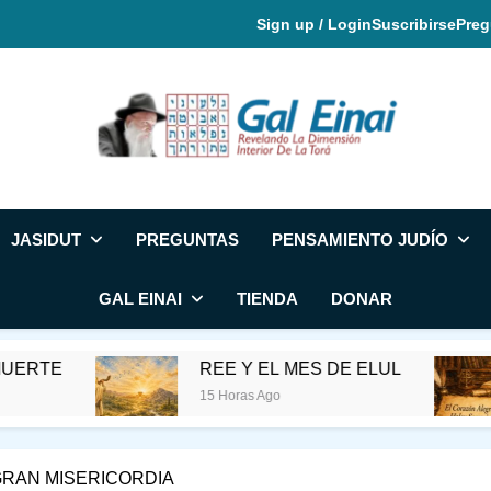
Sign up / Login
Suscribirse
Preg
Gal Einai En Espa
JASIDUT
PREGUNTAS
PENSAMIENTO JUDÍO
GAL EINAI
TIENDA
DONAR
REE Y EL MES DE ELUL
EL
15 Horas Ago
18 
GRAN MISERICORDIA