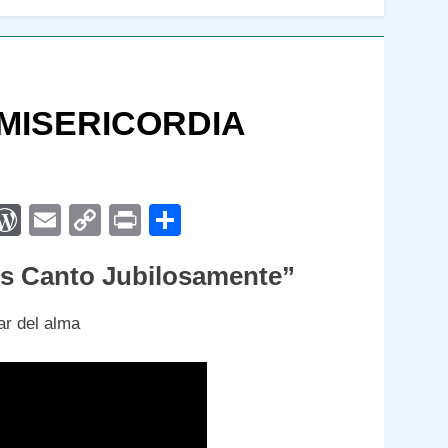
MISERICORDIA
App
egram
interest
WordPress
Email
Copy
Print
Compartir
Link
os Canto Jubilosamente”
ar del alma