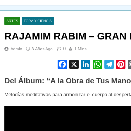
ARTES
TORÁ Y CIENCIA
RAJAMIM RABIM – GRAN 
0
Admin
3 Años Ago
1 Mins
Facebook
X
LinkedIn
Whats
Tel
P
Del Álbum: “A la Obra de Tus Man
Melodías meditativas para armonizar el cuerpo al despert