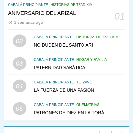
CABALÁ Y JASIDUT: EL
CABALÁ PRINCIPIANTE
HISTORIAS DE TZADIKIM
CONSEJO DE LOS PADRES
ANIVERSARIO DEL ARIZAL
01
PENSAMIENTO JUDÍO
PIRKEI AVOT
3 semanas ago
146
CABALÁ PRINCIPIANTE
HISTORIAS DE TZADIKIM
02
LA RECONSTRUCCIÓN DEL
NO DUDEN DEL SANTO ARI
TEMPLO Y LA ALEGRÍA EN
MEDIO DE LA TRISTEZA
MES DE MENAJEM AV
CABALÁ PRINCIPIANTE
HOGAR Y FAMILIA
03
PENSAMIENTO JUDÍO
PATERNIDAD SABÁTICA
147
CABALÁ PRINCIPIANTE
TETZAVÉ
VEAMOS ¿POR QUÉ
04
LA FUERZA DE UNA PASIÓN
IEHOSHÚA? Y LA QUEJA DE
LAS MUJERES
PENSAMIENTO JUDÍO
PIRKEI AVOT
CABALÁ PRINCIPIANTE
GUEMATRIAS
05
PATRONES DE DIEZ EN LA TORÁ
1
RAZI ¿QUIÉN ES SABIO?