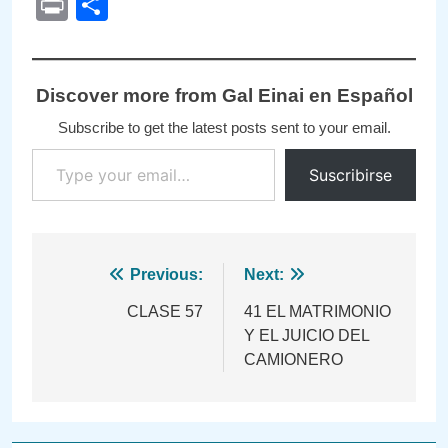
Print
Compartir
Discover more from Gal Einai en Español
Subscribe to get the latest posts sent to your email.
Type your email…
Suscribirse
Navegación
Previous:
Next:
de
CLASE 57
41 EL MATRIMONIO
Y EL JUICIO DEL
entradas
CAMIONERO