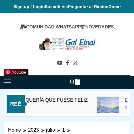
Skip
Sign up / Login
Suscribirse
Preguntar al Rabino
Donar
to
content
COMUNIDAD WHATSAPP
NOVEDADES
Gal Einai En
Español
Youtube
 de Satmer QUERÍA QUE FUESE FELIZ
DESV
REÉ
9 Horas
Home
2023
julio
1