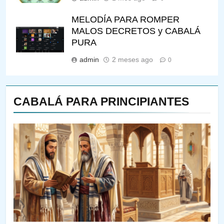
MELODÍA PARA ROMPER
MALOS DECRETOS y CABALÁ
PURA
admin
2 meses ago
0
CABALÁ PARA PRINCIPIANTES
144
¿QUIÉN ES SABIO? EL QUE
VE LO QUE VA A NACER
PENSAMIENTO JUDÍO
PIRKEI AVOT
145