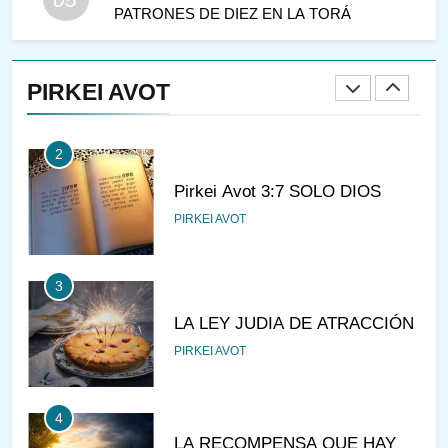
PATRONES DE DIEZ EN LA TORÁ
1
CONVERSAR CON LA MUJER
A LA LUZ DEL JUDAÍSMO
PIRKEI AVOT
AMOR, PAREJA Y MATRIMONIO
PIRKEI AVOT
2
Pirkei Avot 3:7 SOLO DIOS
PIRKEI AVOT
3
LA LEY JUDIA DE ATRACCIÓN
PIRKEI AVOT
4
LA RECOMPENSA QUE HAY