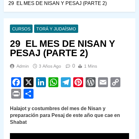
29 EL MES DE NISAN Y PESAJ (PARTE 2)
CURSOS
TORÁ Y JUDAÍSMO
29 EL MES DE NISAN Y
PESAJ (PARTE 2)
0
Admin
3 Años Ago
1 Mins
Facebook
X
LinkedIn
WhatsApp
Telegram
Pinterest
WordPre
Email
Cop
Link
Print
Compartir
Halajot y costumbres del mes de Nisan y
preparación para Pesaj de este año que cae en
Shabat