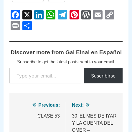
Facebook
X
LinkedIn
WhatsApp
Telegram
Pinterest
WordPre
Email
Cop
Link
Print
Compartir
Discover more from Gal Einai en Español
Subscribe to get the latest posts sent to your email.
Type your email…
Suscribirse
Navegación
Previous:
Next:
de
CLASE 53
30 EL MES DE IYAR
Y LA CUENTA DEL
entradas
OMER –