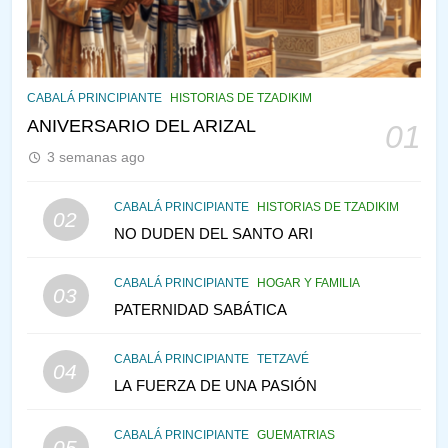
PENSAMIENTO JUDÍO
PIRKEI AVOT
144
CABALÁ Y JASIDUT: EL
CABALÁ PRINCIPIANTE
HISTORIAS DE TZADIKIM
CONSEJO DE LOS PADRES
ANIVERSARIO DEL ARIZAL
01
PENSAMIENTO JUDÍO
PIRKEI AVOT
3 semanas ago
145
CABALÁ PRINCIPIANTE
HISTORIAS DE TZADIKIM
02
LA RECONSTRUCCIÓN DEL
NO DUDEN DEL SANTO ARI
TEMPLO Y LA ALEGRÍA EN
MEDIO DE LA TRISTEZA
MES DE MENAJEM AV
CABALÁ PRINCIPIANTE
HOGAR Y FAMILIA
03
PENSAMIENTO JUDÍO
PATERNIDAD SABÁTICA
146
CABALÁ PRINCIPIANTE
TETZAVÉ
VEAMOS ¿POR QUÉ
04
LA FUERZA DE UNA PASIÓN
IEHOSHÚA? Y LA QUEJA DE
LAS MUJERES
PENSAMIENTO JUDÍO
PIRKEI AVOT
CABALÁ PRINCIPIANTE
GUEMATRIAS
05