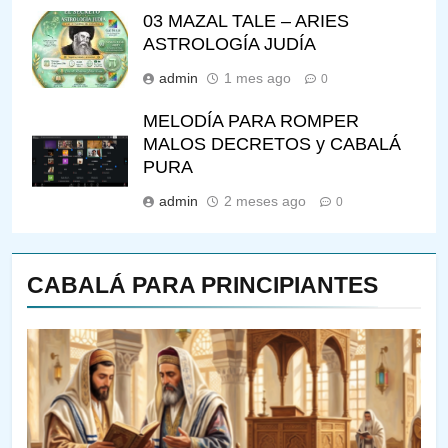
03 MAZAL TALE – ARIES
ASTROLOGÍA JUDÍA
admin
1 mes ago
0
MELODÍA PARA ROMPER
MALOS DECRETOS y CABALÁ
PURA
admin
2 meses ago
0
CABALÁ PARA PRINCIPIANTES
143
¿QUIÉN ES SABIO? EL QUE
VE LO QUE VA A NACER