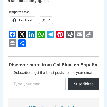
relaciones conyugales
Comparte esto:
Facebook
X
Facebook
X
LinkedIn
WhatsApp
Telegram
Pinterest
WordPre
Email
Cop
Link
Print
Compartir
Discover more from Gal Einai en Español
Subscribe to get the latest posts sent to your email.
Type your email…
Suscribirse