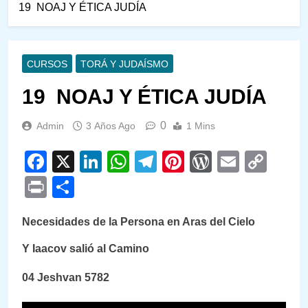
19 NOAJ Y ÉTICA JUDÍA
CURSOS
TORÁ Y JUDAÍSMO
19 NOAJ Y ÉTICA JUDÍA
0
Admin
3 Años Ago
1 Mins
Facebook
X
LinkedIn
WhatsApp
Telegram
Pinterest
WordPre
Email
Cop
Link
Print
Compartir
Necesidades de la Persona en Aras del Cielo
Y Iaacov salió al Camino
04 Jeshvan 5782