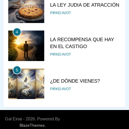
LA LEY JUDIA DE ATRACCIÓN
PIRKEI AVOT
4
LA RECOMPENSA QUE HAY
EN EL CASTIGO
PIRKEI AVOT
5
¿DE DÓNDE VIENES?
PIRKEI AVOT
6
JUDAÍSMO PARA TODOS
Gal Einai - 2026. Powered By
AJAREI KEDOSHIM
.
BlazeThemes
AJAREI MOT - KEDOSHIM