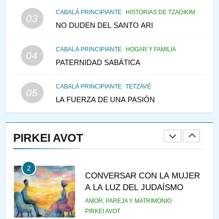
MEDIO DE LA TRISTEZA
MES DE MENAJEM AV
CABALÁ PRINCIPIANTE
HISTORIAS DE TZADIKIM
03
PENSAMIENTO JUDÍO
NO DUDEN DEL SANTO ARI
147
CABALÁ PRINCIPIANTE
HOGAR Y FAMILIA
VEAMOS ¿POR QUÉ
04
PATERNIDAD SABÁTICA
IEHOSHÚA? Y LA QUEJA DE
LAS MUJERES
PENSAMIENTO JUDÍO
PIRKEI AVOT
CABALÁ PRINCIPIANTE
TETZAVÉ
05
LA FUERZA DE UNA PASIÓN
1
RAZI ¿QUIÉN ES SABIO?
PIRKEI AVOT
JASIDUT
NIÑOS
2
CONVERSAR CON LA MUJER
A LA LUZ DEL JUDAÍSMO
AMOR, PAREJA Y MATRIMONIO
PIRKEI AVOT