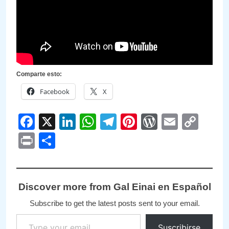
Comparte esto:
Facebook
X
Facebook
X
LinkedIn
WhatsApp
Telegram
Pinterest
WordPre
Email
Cop
Link
Print
Compartir
Discover more from Gal Einai en Español
Subscribe to get the latest posts sent to your email.
Type your email…
Suscribirse