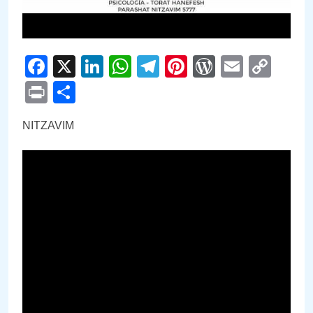
Facebook
X
LinkedIn
WhatsApp
Telegram
Pinterest
WordPre
Email
Cop
Link
Print
Compartir
NITZAVIM