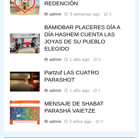
REDENCIÓN
admin
3 semanas ago
0
BAMIDBAR PLACERES DÍA A
DÍA HASHEM CUENTA LAS
JOYAS DE SU PUEBLO
ELEGIDO
admin
1 año ago
0
Partzuf LAS CUATRO
PARASHOT
admin
1 año ago
1
MENSAJE DE SHABAT
PARASHÁ VAIETZE
admin
2 años ago
0