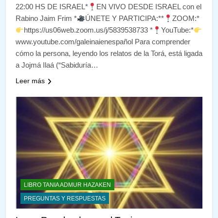
22:00 HS DE ISRAEL*
EN VIVO DESDE ISRAEL con el
Rabino Jaim Frim *
ÚNETE Y PARTICIPA:**
ZOOM:*
https://us06web.zoom.us/j/5839538733 *
YouTube:*
www.youtube.com/galeinaienespañol Para comprender
cómo la persona, leyendo los relatos de la Torá, está ligada
a Jojmá Ilaá (“Sabiduría…
Leer más
LIBRO TANIA ADMUR HAZAKEN
PREGUNTAS Y RESPUESTAS