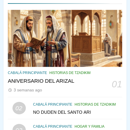
143
¿QUIÉN ES SABIO? EL QUE
VE LO QUE VA A NACER
PENSAMIENTO JUDÍO
PIRKEI AVOT
144
CABALÁ Y JASIDUT: EL
CABALÁ PRINCIPIANTE
HISTORIAS DE TZADIKIM
CONSEJO DE LOS PADRES
ANIVERSARIO DEL ARIZAL
01
PENSAMIENTO JUDÍO
PIRKEI AVOT
3 semanas ago
145
CABALÁ PRINCIPIANTE
HISTORIAS DE TZADIKIM
02
LA RECONSTRUCCIÓN DEL
NO DUDEN DEL SANTO ARI
TEMPLO Y LA ALEGRÍA EN
MEDIO DE LA TRISTEZA
MES DE MENAJEM AV
CABALÁ PRINCIPIANTE
HOGAR Y FAMILIA
PENSAMIENTO JUDÍO