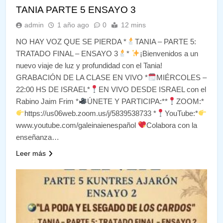
TANIA PARTE 5 ENSAYO 3
admin
1 año ago
0
12 mins
NO HAY VOZ QUE SE PIERDA *
TANIA – PARTE 5:
TRATADO FINAL – ENSAYO 3
*
¡Bienvenidos a un
nuevo viaje de luz y profundidad con el Tania!
GRABACIÓN DE LA CLASE EN VIVO *
MIÉRCOLES –
22:00 HS DE ISRAEL*
EN VIVO DESDE ISRAEL con el
Rabino Jaim Frim *
ÚNETE Y PARTICIPA:**
ZOOM:*
https://us06web.zoom.us/j/5839538733 *
YouTube:*
www.youtube.com/galeinaienespañol
Colabora con la
enseñanza…
Leer más