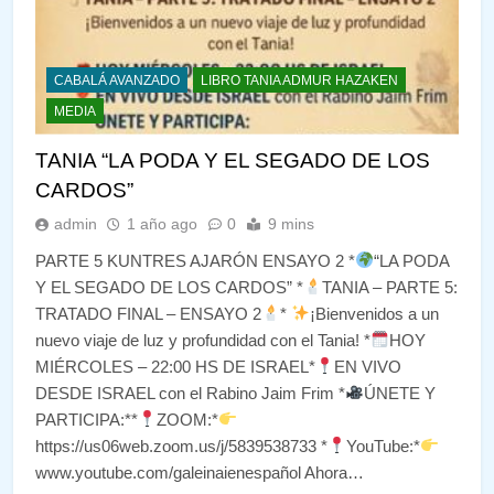
CABALÁ AVANZADO
LIBRO TANIA ADMUR HAZAKEN
MEDIA
TANIA “LA PODA Y EL SEGADO DE LOS
CARDOS”
admin
1 año ago
0
9 mins
PARTE 5 KUNTRES AJARÓN ENSAYO 2 *
“LA PODA
Y EL SEGADO DE LOS CARDOS” *
TANIA – PARTE 5:
TRATADO FINAL – ENSAYO 2
*
¡Bienvenidos a un
nuevo viaje de luz y profundidad con el Tania! *
HOY
MIÉRCOLES – 22:00 HS DE ISRAEL*
EN VIVO
DESDE ISRAEL con el Rabino Jaim Frim *
ÚNETE Y
PARTICIPA:**
ZOOM:*
https://us06web.zoom.us/j/5839538733 *
YouTube:*
www.youtube.com/galeinaienespañol Ahora…