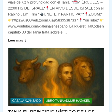
viaje de luz y profundidad con el Tania! *
MIÉRCOLES –
22:00 HS DE ISRAEL*
EN VIVO DESDE ISRAEL con el
Rabino Jaim Frim *
ÚNETE Y PARTICIPA:**
ZOOM:*
https://us06web.zoom.us/j/5839538733 *
YouTube:*
www.youtube.com/galeinaienespañol La Igueret HaKodesh
capítulo 30 del Tania trata sobre el…
Leer más
CABALÁ AVANZADO
LIBRO TANIA ADMUR HAZAKEN
TANIA EL PRINCIPIO MÍSTICO DE LOS