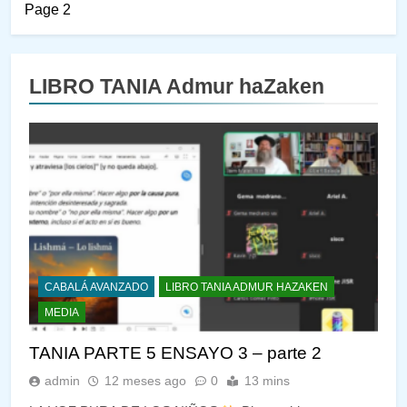
Page 2
LIBRO TANIA Admur haZaken
CABALÁ AVANZADO
LIBRO TANIA ADMUR HAZAKEN
MEDIA
TANIA PARTE 5 ENSAYO 3 – parte 2
admin
12 meses ago
0
13 mins