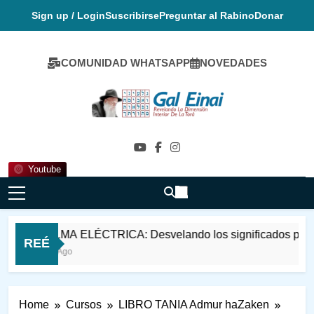
Skip
Sign up / Login
Suscribirse
Preguntar al Rabino
Donar
to
content
COMUNIDAD WHATSAPP
NOVEDADES
Gal Einai En
Español
Youtube
EL ALMA ELÉCTRICA: Desvelando los significados psico-espiri
REÉ
2 Años Ago
Home
Cursos
LIBRO TANIA Admur haZaken