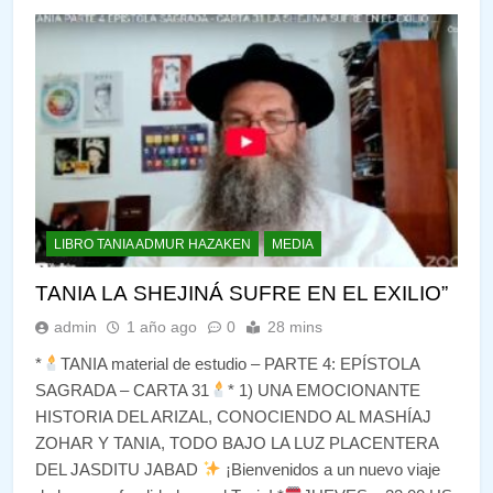
LIBRO TANIA ADMUR HAZAKEN
MEDIA
TANIA LA SHEJINÁ SUFRE EN EL EXILIO”
admin
1 año ago
0
28 mins
*
TANIA material de estudio – PARTE 4: EPÍSTOLA
SAGRADA – CARTA 31
* 1) UNA EMOCIONANTE
HISTORIA DEL ARIZAL, CONOCIENDO AL MASHÍAJ
ZOHAR Y TANIA, TODO BAJO LA LUZ PLACENTERA
DEL JASDITU JABAD
¡Bienvenidos a un nuevo viaje