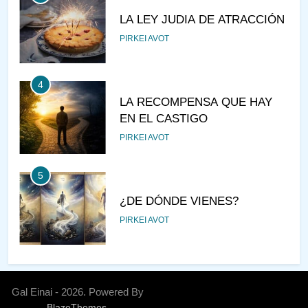
LA LEY JUDIA DE ATRACCIÓN
PIRKEI AVOT
4
LA RECOMPENSA QUE HAY
EN EL CASTIGO
PIRKEI AVOT
5
¿DE DÓNDE VIENES?
PIRKEI AVOT
6
JUDAÍSMO PARA TODOS
Gal Einai - 2026. Powered By
AJAREI KEDOSHIM
.
BlazeThemes