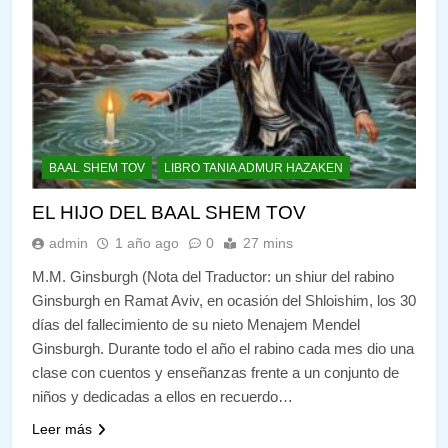
BAAL SHEM TOV
LIBRO TANIA ADMUR HAZAKEN
EL HIJO DEL BAAL SHEM TOV
admin
1 año ago
0
27 mins
M.M. Ginsburgh (Nota del Traductor: un shiur del rabino
Ginsburgh en Ramat Aviv, en ocasión del Shloishim, los 30
días del fallecimiento de su nieto Menajem Mendel
Ginsburgh. Durante todo el año el rabino cada mes dio una
clase con cuentos y enseñanzas frente a un conjunto de
niños y dedicadas a ellos en recuerdo…
Leer más