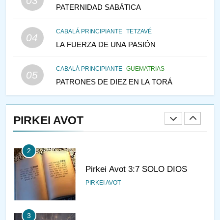
03
PATERNIDAD SABÁTICA
146
CABALÁ PRINCIPIANTE
TETZAVÉ
VEAMOS ¿POR QUÉ
04
LA FUERZA DE UNA PASIÓN
IEHOSHÚA? Y LA QUEJA DE
LAS MUJERES
PENSAMIENTO JUDÍO
PIRKEI AVOT
CABALÁ PRINCIPIANTE
GUEMATRIAS
05
PATRONES DE DIEZ EN LA TORÁ
1
CONVERSAR CON LA MUJER
A LA LUZ DEL JUDAÍSMO
PIRKEI AVOT
AMOR, PAREJA Y MATRIMONIO
PIRKEI AVOT
2
Pirkei Avot 3:7 SOLO DIOS
PIRKEI AVOT
3