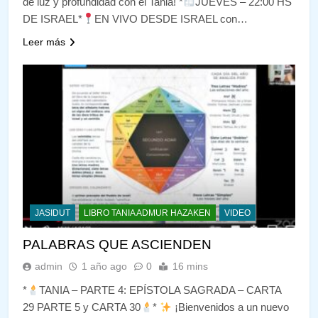
de luz y profundidad con el Tania! *
JUEVES – 22:00 HS
DE ISRAEL*
EN VIVO DESDE ISRAEL con…
Leer más
JASIDUT
LIBRO TANIA ADMUR HAZAKEN
VIDEO
PALABRAS QUE ASCIENDEN
admin
1 año ago
0
16 mins
*
TANIA – PARTE 4: EPÍSTOLA SAGRADA – CARTA
29 PARTE 5 y CARTA 30
*
¡Bienvenidos a un nuevo