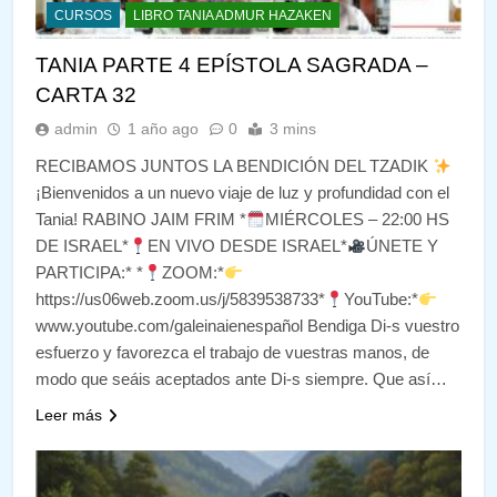
CURSOS
LIBRO TANIA ADMUR HAZAKEN
TANIA PARTE 4 EPÍSTOLA SAGRADA –
CARTA 32
admin
1 año ago
0
3 mins
RECIBAMOS JUNTOS LA BENDICIÓN DEL TZADIK
¡Bienvenidos a un nuevo viaje de luz y profundidad con el
Tania! RABINO JAIM FRIM *
MIÉRCOLES – 22:00 HS
DE ISRAEL*
EN VIVO DESDE ISRAEL*
ÚNETE Y
PARTICIPA:* *
ZOOM:*
https://us06web.zoom.us/j/5839538733*
YouTube:*
www.youtube.com/galeinaienespañol Bendiga Di-s vuestro
esfuerzo y favorezca el trabajo de vuestras manos, de
modo que seáis aceptados ante Di-s siempre. Que así…
Leer más