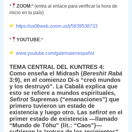
*
ZOOM
:* (entra al enlace para verificar la hora de
inicio en tu país)
https://us06web.zoom.us/j/5839538733
*
YOUTUBE
:*
www.youtube.com/galeinaienespañol
TEMA CENTRAL DEL KUNTRES 4:
Como enseña el Midrash (
Bereshit Rabá
3:9), en el comienzo Di-s “creó mundos
y los destruyó”. La Cabalá explica que
esto se refiere a mundos espirituales,
Sefirot
Supremas (“emanaciones”) que
primero tuvieron un estado de
existencia y luego otro. Las
sefirot
en el
primer estado de existencia —llamado
“Mundo de Tóhu” (lit.: “Caos”)—
sufrieron la “rotura de los recipientes”.