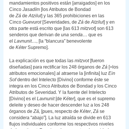
mandamientos positivos están [arraigados] en los
Cinco
Jasadím
[los Atributos de Bondad
de
Zá
de
Atzilut
] y las 365 prohibiciones en las
Cinco
Guevurot
[Severidades, de
Zá
de
Atzilut
] y en
otra parte está escrito que [las 613
mitzvot
] son 613
senderos que derivan de
una senda
… que es
el
Lavnunit
…, [la “blancura” benevolente
de
Kéter
Supremo].
La explicación es que todas las
mitzvot
[fueron
diseñadas] para rectificar los 248 órganos de
Zá
[=los
atributos emocionales] al atraerse la [infinita] luz
Ein
Sof
dentro del Intelecto [Divino] conforme éste se
integra en los Cinco Atributos de Bondad y los Cinco
Atributos de Severidad. Y la fuente del Intelecto
[Divino] es el
Lavnunit
[de
Kéter
], que es el supremo
deleite y deseo de hacer descender luz a los 248
órganos de
Zá,
[pues, respecto de
Kéter
,
Zá
se
considera “abajo”]. La luz atraída se divide en 613
flujos individuales conforme los respectivos niveles