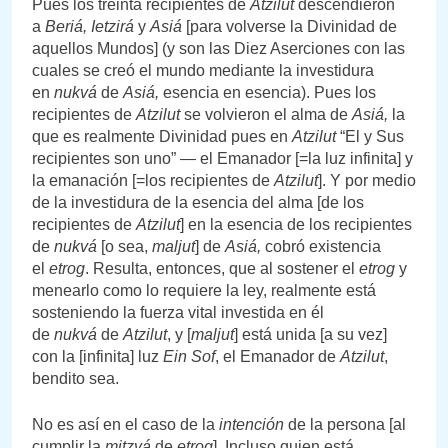
Pues los treinta recipientes de
Atzilut
descendieron
a
Beriá,
Ietzirá
y
Asiá
[para volverse la Divinidad de
aquellos Mundos] (y son las Diez Aserciones con las
cuales se creó el mundo mediante la investidura
en
nukvá
de
Asiá,
esencia en esencia). Pues los
recipientes de
Atzilut
se volvieron el alma de
Asiá,
la
que es realmente Divinidad pues en
Atzilut
“El y Sus
recipientes son uno” — el Emanador [=la luz infinita] y
la emanación [=los recipientes de
Atzilut
]. Y por medio
de la investidura de la esencia del alma [de los
recipientes de
Atzilut
] en la esencia de los recipientes
de
nukvá
[o sea,
maljut
] de
Asiá,
cobró existencia
el
etrog
. Resulta, entonces, que al sostener el
etrog
y
menearlo como lo requiere la ley, realmente está
sosteniendo la fuerza vital investida en él
de
nukvá
de
Atzilut
, y [
maljut
] está unida [a su vez]
con la [infinita] luz
Ein Sof
, el Emanador de
Atzilut
,
bendito sea.
No es así en el caso de la
intención
de la persona [al
cumplir la
mitzvá
de
etrog
]. Incluso quien está