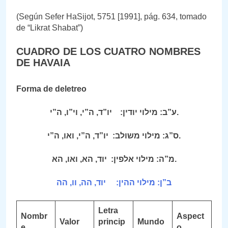
(Según Sefer HaSijot, 5751 [1991], pág. 634, tomado
de “Likrat Shabat”)
CUADRO DE LOS CUATRO NOMBRES
DE HAVAIA
Forma de deletreo
יו”ד, ה”י, וי”ו, ה”י
מילוי יודין:
:
ע”ב
.
יו”ד, ה”י, ואו, ה”י
מילוי משולב:
:
ס”ג
.
יוד, הא, ואו, הא
מילוי אלפין:
:
מ”ה
.
יוד, הה, וו, הה
מילוי ההין:
:
ב”ן
Letra
Nombr
Aspect
Valor
princip
Mundo
e
o