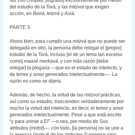
las 288 chispas, [logrado] exclusivamente por medio
del estudio de la Torá, y las
mitzvot
que exigen
acción, en
Beriá,
Ietzirá
y
Asiá
.
PARTE 3
Ahora bien, para cumplir una
mitzvá
que no puede ser
delegada en otro, la persona debe relegar el [propio]
estudio de la Torá, incluso [el de un tema tan excelso
como]
maasé merkavá
, y con más razón [debe
relegar] la plegaria —que es el estado de intelecto, y
de temor y amor generados intelectualmente—. La
razón es como se dijera.
Además, de hecho, la virtud de las
mitzvot
prácticas,
así como su estudio, trascienden verdaderamente por
mucho la virtud del intelecto, es decir, el temor y amor
generados intelectualmente. Pese a que está escrito
“y para unirse a El” —o sea, por medio de Sus
atributos (
midot
)—, con todo, [la persona] no se une a
la esencia (
mahut
) de los atributos Supremos sino