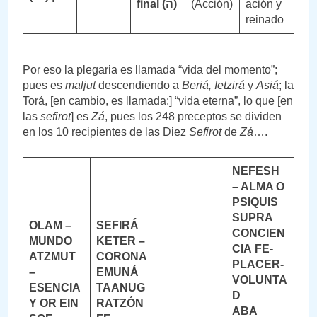
final (
ה
)
(Acción)
ación y
reinado
Por eso la plegaria es llamada “vida del momento”;
pues es
maljut
descendiendo a
Beriá,
Ietzirá
y
Asiá
; la
Torá, [en cambio, es llamada:] “vida eterna”, lo que [en
las
sefirot
] es
Zá
, pues los 248 preceptos se dividen
en los 10 recipientes de las Diez
Sefirot
de
Zá
….
NEFESH
– ALMA O
PSIQUIS
SUPRA
OLAM –
SEFIRÁ
CONCIEN
MUNDO
KETER –
CIA
FE-
ATZMUT
CORONA
PLACER-
–
EMUNÁ
VOLUNTA
ESENCIA
TAANUG
D
Y
OR EIN
RATZÓN
ABA