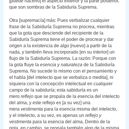
[puede hacerlo] el aspecto exterior y la parte posterior,
que son sombras de la Sabiduría Suprema.
Otra [supremacía] más: Pues verbalizar cualquier
frase de la Sabiduría Suprema no procrea, mientras
que la gota que desciende del recipiente de la
Sabiduría Suprema tiene el poder de procrear y dar
origen a la existencia de algo [nuevo] a partir de la
nada, y también lleva incorporado [en su interior] un
flujo de la Sabiduría Suprema. La razón: Porque con
la gota fluye la
esencia y naturaleza
de la Sabiduría
Suprema. No sucede lo mismo con el pensamiento y
el habla [del intelecto que se verbaliza o medita], ni
siquiera con la concepción intelectual en cualquier
campo de la sabiduría; esta sabiduría es un
mero
reflejo
que se propala de la esencia del intelecto
del alma, y este reflejo es [a su vez] una
mera
vestimenta
para la esencia misma del intelecto,
y el intelecto, a su vez, es apenas un
reflejo y
vestimenta
para la esencia del alma. Dentro de la
gota, en cambio, se propala también algo de la misma