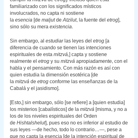
familiarizado con los significados místicos
involucrados, no capta ni sostiene
la
esencia
[de
maljut
de
Atzilut
, la fuente del
etrog
],
sino sólo su mera
existencia
.
Sin embargo, al
estudiar
las leyes del
etrog
[a
diferencia de cuando se tienen las intenciones
espirituales de esta
mitzvá,
] capta y sostiene
realmente el
etrog
y su
mitzvá
apropiadamente, con el
habla y el pensamiento. Con más razón es así con
quien estudia la dimensión esotérica [de
la
mitzvá
de
etrog
conforme las enseñanzas de la
Cabalá y el jasidismo].
[Esto,] sin embargo, sólo [se refiere] a [quien estudia]
los misterios [cabalísticos] de la
mitzvá
[misma, y no a
los de los niveles espirituales del Orden
de
Hishtalshelut
], pues eso no es inferior al estudio de
sus leyes —de hecho, todo lo contrario…—, pese a
que no capta la esencia [de la intención espiritual de