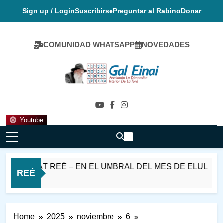
Skip
Sign up / Login
Suscribirse
Preguntar al Rabino
Donar
to
content
COMUNIDAD WHATSAPP
NOVEDADES
Gal Einai En
Español
Youtube
SHÁT REÉ – EN EL UMBRAL DEL MES DE ELUL
REÉ
Home
2025
noviembre
6