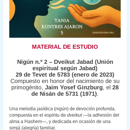
MATERIAL DE ESTUDIO
Nigún n.º 2 – Dveikut Jabad (Unión
espiritual según Jabad)
29 de Tevet de 5783 (enero de 2023)
Compuesto en honor del nacimiento de su
primogénito,
Jaim Yosef Ginzburg
, el
28
de Nisán de 5731 (1971)
.
Una melodía jasídica (
nigún
) de devoción profunda,
compuesta en el espíritu de
dveikut
—la adhesión del
alma a Hashem—, y dedicada en ocasión de una
simjá (alegría) familiar.