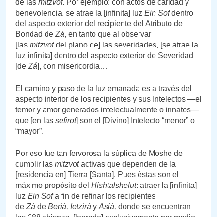
de las
mitzvot
. Por ejemplo: con actos de caridad y
benevolencia, se atrae la [infinita] luz
Ein Sof
dentro
del aspecto exterior del recipiente del Atributo de
Bondad de
Zá
, en tanto que al observar
[las
mitzvot
del plano de] las severidades, [se atrae la
luz infinita] dentro del aspecto exterior de Severidad
[de
Zá
], con misericordia…
El camino y paso de la luz emanada es a través del
aspecto interior de los recipientes y sus Intelectos —el
temor y amor generados intelectualmente o innatos—
que [en las
sefirot
] son el [Divino] Intelecto “menor” o
“mayor”.
Por eso fue tan fervorosa la súplica de Moshé de
cumplir las
mitzvot
activas que dependen de la
[residencia en] Tierra [Santa]. Pues éstas son el
máximo propósito del
Hishtalshelut
: atraer la [infinita]
luz
Ein Sof
a fin de refinar los recipientes
de
Zá
de
Beriá,
Ietzirá
y
Asiá,
donde se encuentran