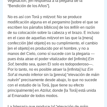
vegetación, [en respuesta a la plegaria de la
“Bendición de los Años”].
No es así con Torá y
mitzvot
: No se produce
modificación alguna en el
pergamino
[sobre el que se
escriben los párrafos bíblicos] de los
tefilín
en razón
de su colocación sobre la cabeza y el brazo. E incluso
en el caso de aquellas
mitzvot
en las que la [mera]
confección [del objeto] es su cumplimiento, el cambio
[en el objeto] es producido por el hombre, y no a
manos del Cielo, como sí sucede con la plegaria —
pues ésta atrae el poder vitalizador del [infinito]
Ein
Sof
, bendito sea, quien El solo es todopoderoso—.
Por lo tanto, no es posible atraer la [infinita] luz
Ein
Sof
al mundo inferior sin la [previa] “elevación de
máin
nukvín
” precisamente desde abajo, lo que no sucede
con el estudio de la Torá, [que tiene su efecto
principalmente] en
Atzilut
, donde [la Torá] está unida
al Emanador de todos modos.
La [plegaria que produce la] “elevación de
máin