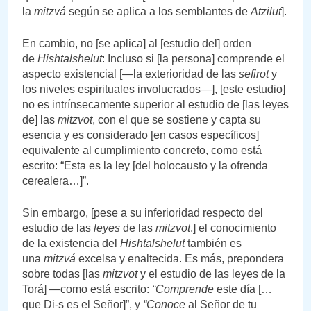
la
mitzvá
según se aplica a los semblantes de
Atzilut
].
En cambio, no [se aplica] al [estudio del] orden
de
Hishtalshelut
: Incluso si [la persona] comprende el
aspecto existencial [—la exterioridad de las
sefirot
y
los niveles espirituales involucrados—], [este estudio]
no es intrínsecamente superior al estudio de [las leyes
de] las
mitzvot
, con el que se sostiene y capta su
esencia y es considerado [en casos específicos]
equivalente al cumplimiento concreto, como está
escrito: “Esta es la ley [del holocausto y la ofrenda
cerealera…]”.
Sin embargo, [pese a su inferioridad respecto del
estudio de las
leyes
de las
mitzvot
,] el conocimiento
de la existencia del
Hishtalshelut
también es
una
mitzvá
excelsa y enaltecida. Es más, prepondera
sobre todas [las
mitzvot
y el estudio de las leyes de la
Torá] —como está escrito:
“Comprende
este día […
que Di-s es el Señor]”, y
“Conoce
al Señor de tu