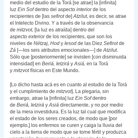
medio del estudio de la Torá [se atrae] la [infinita]
luz
Ein Sof
dentro del aspecto
interior
de los
recipientes de [las
sefirot
de]
Atzilut
, es decir, se atrae
el Intelecto Divino. Y a través de la observancia
de
mitzvot,
[la luz es atraída] dentro del
aspecto
exterior
de los recipientes, que son los
niveles de
Nétzaj, Hod
y
Iesod
de las Diez
Sefirot
de
Zá
[—los seis atributos emocionales—] de
Atzilut
.
Sólo que [posteriormente] se invisten [con disminuida
intensidad] en
Beriá,
Ietzirá
y
Asiá,
en la Torá
y
mitzvot
físicas en Este Mundo.
[Lo dicho hasta acá es en cuanto al estudio de la Torá
y el cumplimiento de
mitzvot
]. La plegaria, sin
embargo, atrae la [infinita] luz
Ein Sof
dentro
de
Beriá,
Ietzirá
y
Asiá
directamente, y no por medio
de la mera investidura. Es la luz tal cual que modifica
el estado de los seres creados, de modo que [por
ejemplo,] los enfermos se curen y caiga la lluvia del
cielo a la tierra de modo que se torne fértil y produzca