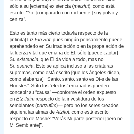
sólo a su [externa] existencia (
metziut
), como está
escrito: “Yo, [comparado con mi fuente,] soy polvo y
ceniza”.
Esto es tanto más cierto todavía respecto de la
[infinita] luz
Ein Sof
, pues ningún pensamiento puede
aprehenderlo en Su irradiación o en la propalación de
la fuerza vital que emana de El; sólo [puede captar]
Su
existencia
, que El da vida a todo, mas no
Su
esencia
. Esto se aplica incluso a las criaturas
supremas, como está escrito [que los ángeles dicen,
como alabanza]: “Santo, santo, santo es Di-s de las
Huestes”. Sólo los “efectos” emanados pueden
concebir su “causa” —conforme el orden expuesto
en
Etz Jaím
respecto de la investidura de los
semblantes (
partzufím
)— pero no los seres creados,
siquiera las almas de
Atzilut
, como está escrito
respecto de Moshé: “Verás Mi parte posterior [pero no
Mi Semblante]”.