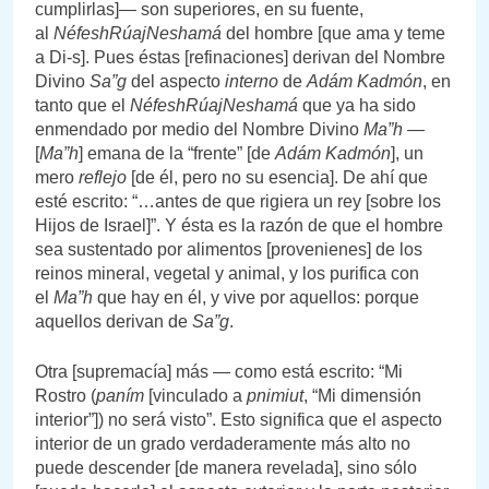
cumplirlas]— son superiores, en su fuente,
al
NéfeshRúajNeshamá
del hombre [que ama y teme
a Di-s]. Pues éstas [refinaciones] derivan del Nombre
Divino
Sa”g
del aspecto
interno
de
Adám Kadmón
, en
tanto que el
NéfeshRúajNeshamá
que ya ha sido
enmendado por medio del Nombre Divino
Ma”h
—
[
Ma”h
] emana de la “frente” [de
Adám Kadmón
], un
mero
reflejo
[de él, pero no su esencia]. De ahí que
esté escrito: “…antes de que rigiera un rey [sobre los
Hijos de Israel]”. Y ésta es la razón de que el hombre
sea sustentado por alimentos [provenienes] de los
reinos mineral, vegetal y animal, y los purifica con
el
Ma”h
que hay en él, y vive por aquellos: porque
aquellos derivan de
Sa”g
.
Otra [supremacía] más — como está escrito: “Mi
Rostro (
paním
[vinculado a
pnimiut
, “Mi dimensión
interior”]) no será visto”. Esto significa que el aspecto
interior de un grado verdaderamente más alto no
puede descender [de manera revelada], sino sólo