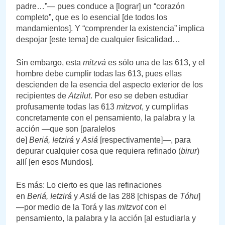
padre…”— pues conduce a [lograr] un “corazón
completo”, que es lo esencial [de todos los
mandamientos]. Y “comprender la existencia” implica
despojar [este tema] de cualquier fisicalidad…
Sin embargo, esta
mitzvá
es sólo una de las 613, y el
hombre debe cumplir todas las 613, pues ellas
descienden de la esencia del aspecto exterior de los
recipientes de
Atzilut
. Por eso se deben estudiar
profusamente todas las 613
mitzvot
, y cumplirlas
concretamente con el pensamiento, la palabra y la
acción —que son [paralelos
de]
Beriá,
Ietzirá
y
Asiá
[respectivamente]—, para
depurar cualquier cosa que requiera refinado (
birur
)
allí [en esos Mundos].
Es más: Lo cierto es que las refinaciones
en
Beriá,
Ietzirá
y
Asiá
de las 288 [chispas de
Tóhu
]
—por medio de la Torá y las
mitzvot
con el
pensamiento, la palabra y la acción [al estudiarla y