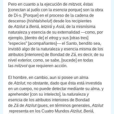
Pero en cuanto a la ejecución de
mitzvot
, éstas
[conectan al judío con la
esencia
porque] son la obra
de Di-s. [Porque] en el proceso de la cadena de
descenso (
hishtalshelut
) desde los recipientes
de
Atzilut
a
Beriá,
Ietzirá
y
Asiá
, de la mismísima
naturaleza y esencia de su externalidad —como, por
ejemplo, [dentro de] el
etrog
y sus [otras tres]
“especies” [acompañantes]— el Santo, bendito sea,
invistió algo de la naturaleza y esencia misma de los
atributos [interiores] de Bondad de
Zá,
es decir, de su
nivel exterior, como, se sabe, [sucede] en todas
las
mitzvot
que requieren acción.
El hombre, en cambio, aun si posee un alma
de
Atzilut
, no obstante, dado que ésta está investida
en un cuerpo, no puede detectar mediante su alma, y
aprehender [con su intelecto], la
naturaleza y
esencia
de los atributos interiores de Bondad
de
Zá
de
Atzilut
(pues, en términos generales,
Atzilut
representa en los Cuatro Mundos
Atzilut
,
Beriá,