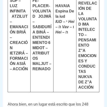
SOF –
FE-
REVELAC
LUZ
PLACER-
HAVAIA
IÓN DE
INFINITA
VOLUNTA
Espina
De
LA
ATZILUT
D
JOJMÁ
la iud
VOLUNTA
–
–
IUD
–
י
Hei
D
IMA
EMANACI
SABIDURÍ
–
ה
Vav
–
ו
INTELEC
ÓN
BRIÁ
A
BINÁ –
Hei
–
ה
TO –
–
ENTENDI
PENSAMI
CREACIÓ
MIENTO
6
ENTO
N
MIDOT –
Z”A
IETZIRÁ –
ATRIBUT
EMOCION
FORMACI
OS
ES Y
ÓN
ASIÁ
MALJUT –
CONDUC
– ACCIÓN
REINADO
TAS
NUKVA
DE Z”A
ACCIÓN
Ahora bien, en un lugar está escrito que los 248