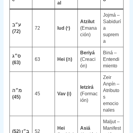
al
Jojmá –
Atzilut
Sabidurí
ע״ב
72
I
ud (
י
)
(Emana
a
(72)
ción)
suprem
a
Beriyá
Biná –
ס״ג
63
Hei (
ה
)
(Creaci
Entendi
(63)
ón)
miento
Zeir
Anpín –
I
etzirá
מ״ה
Atributo
45
Vav (
ו
)
(Formac
(45)
s
ión)
emocio
nales
Maljut –
Hei
Asiá
Manifest
(52)
ב״ן
52