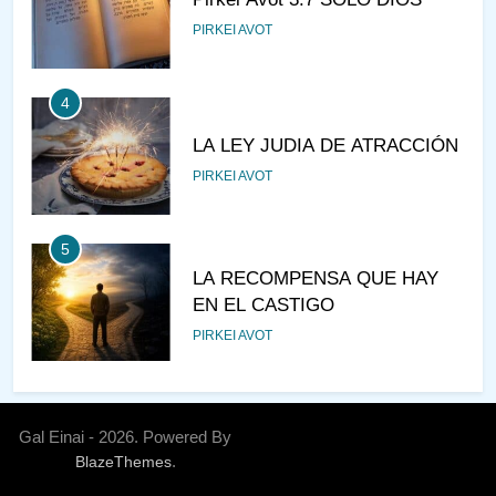
PIRKEI AVOT
4
LA LEY JUDIA DE ATRACCIÓN
PIRKEI AVOT
5
LA RECOMPENSA QUE HAY
EN EL CASTIGO
PIRKEI AVOT
6
¿DE DÓNDE VIENES?
Gal Einai - 2026. Powered By
.
BlazeThemes
PIRKEI AVOT