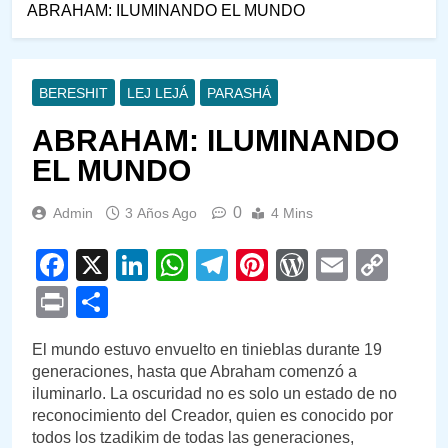
ABRAHAM: ILUMINANDO EL MUNDO
BERESHIT
LEJ LEJÁ
PARASHÁ
ABRAHAM: ILUMINANDO
EL MUNDO
0
Admin
3 Años Ago
4 Mins
Facebook
X
LinkedIn
WhatsApp
Telegram
Pinterest
WordPre
Email
Cop
Link
Print
Compartir
El mundo estuvo envuelto en tinieblas durante 19
generaciones, hasta que Abraham comenzó a
iluminarlo. La oscuridad no es solo un estado de no
reconocimiento del Creador, quien es conocido por
todos los tzadikim de todas las generaciones,