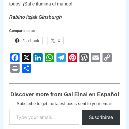
todos. ¡Sal e ilumina el mundo!
Rabino Itzjak Ginsburgh
Comparte esto:
Facebook
X
Facebook
X
LinkedIn
WhatsApp
Telegram
Pinterest
WordPre
Email
Cop
Link
Print
Compartir
Discover more from Gal Einai en Español
Subscribe to get the latest posts sent to your email.
Type your email…
Suscribirse