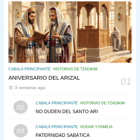
144
¿QUIÉN ES SABIO? EL QUE
VE LO QUE VA A NACER
PENSAMIENTO JUDÍO
PIRKEI AVOT
145
CABALÁ Y JASIDUT: EL
CABALÁ PRINCIPIANTE
HISTORIAS DE TZADIKIM
CONSEJO DE LOS PADRES
ANIVERSARIO DEL ARIZAL
01
PENSAMIENTO JUDÍO
PIRKEI AVOT
3 semanas ago
146
CABALÁ PRINCIPIANTE
HISTORIAS DE TZADIKIM
02
LA RECONSTRUCCIÓN DEL
NO DUDEN DEL SANTO ARI
TEMPLO Y LA ALEGRÍA EN
MEDIO DE LA TRISTEZA
MES DE MENAJEM AV
CABALÁ PRINCIPIANTE
HOGAR Y FAMILIA
03
PENSAMIENTO JUDÍO
PATERNIDAD SABÁTICA