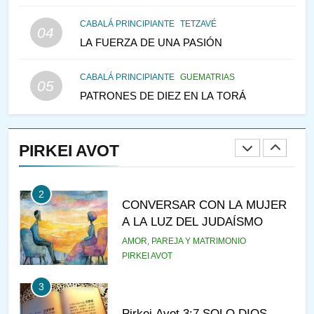
147
CABALÁ PRINCIPIANTE
TETZAVÉ
VEAMOS ¿POR QUÉ
04
LA FUERZA DE UNA PASIÓN
IEHOSHÚA? Y LA QUEJA DE
LAS MUJERES
PENSAMIENTO JUDÍO
PIRKEI AVOT
CABALÁ PRINCIPIANTE
GUEMATRIAS
05
PATRONES DE DIEZ EN LA TORÁ
1
RAZI ¿QUIÉN ES SABIO?
PIRKEI AVOT
JASIDUT
NIÑOS
2
CONVERSAR CON LA MUJER
A LA LUZ DEL JUDAÍSMO
AMOR, PAREJA Y MATRIMONIO
PIRKEI AVOT
3
Pirkei Avot 3:7 SOLO DIOS