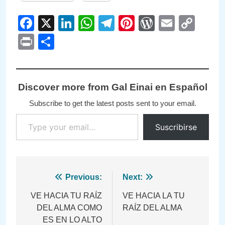
Facebook
X
LinkedIn
WhatsApp
Telegram
Pinterest
WordPre
Email
Cop
Link
Print
Compartir
Discover more from Gal Einai en Español
Subscribe to get the latest posts sent to your email.
Type your email…
Suscribirse
Navegación
Previous:
Next:
de
VE HACIA TU RAÍZ
VE HACIA LA TU
DEL ALMA COMO
RAÍZ DEL ALMA
entradas
ES EN LO ALTO