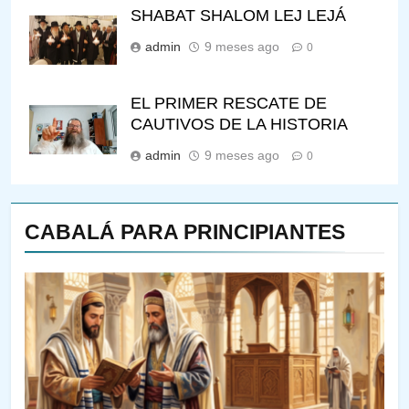
SHABAT SHALOM LEJ LEJÁ
admin
9 meses ago
0
EL PRIMER RESCATE DE
CAUTIVOS DE LA HISTORIA
admin
9 meses ago
0
CABALÁ PARA PRINCIPIANTES
144
¿QUIÉN ES SABIO? EL QUE
VE LO QUE VA A NACER
PENSAMIENTO JUDÍO
PIRKEI AVOT