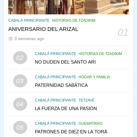
145
CABALÁ Y JASIDUT: EL
CABALÁ PRINCIPIANTE
HISTORIAS DE TZADIKIM
CONSEJO DE LOS PADRES
ANIVERSARIO DEL ARIZAL
01
PENSAMIENTO JUDÍO
PIRKEI AVOT
3 semanas ago
146
CABALÁ PRINCIPIANTE
HISTORIAS DE TZADIKIM
02
LA RECONSTRUCCIÓN DEL
NO DUDEN DEL SANTO ARI
TEMPLO Y LA ALEGRÍA EN
MEDIO DE LA TRISTEZA
MES DE MENAJEM AV
CABALÁ PRINCIPIANTE
HOGAR Y FAMILIA
03
PENSAMIENTO JUDÍO
PATERNIDAD SABÁTICA
147
CABALÁ PRINCIPIANTE
TETZAVÉ
VEAMOS ¿POR QUÉ
04
LA FUERZA DE UNA PASIÓN
IEHOSHÚA? Y LA QUEJA DE
LAS MUJERES
PENSAMIENTO JUDÍO
PIRKEI AVOT
CABALÁ PRINCIPIANTE
GUEMATRIAS
05
PATRONES DE DIEZ EN LA TORÁ
1