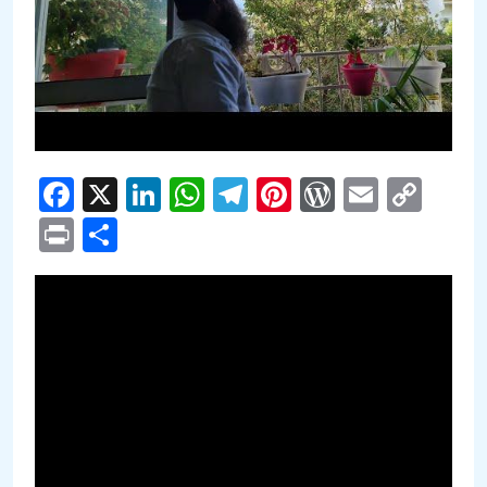
Facebook
X
LinkedIn
WhatsApp
Telegram
Pinterest
WordPre
Email
Cop
Link
Print
Compartir