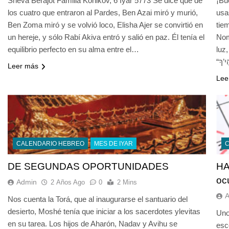
Sheva Berajot Familia Konikov, 6 Iyar 5773 Se dice que de
¡Bu
los cuatro que entraron al Pardes, Ben Azai miró y murió,
usa
Ben Zoma miró y se volvió loco, Elisha Ajer se convirtió en
tie
un hereje, y sólo Rabí Akiva entró y salió en paz. Él tenía el
Nomb
equilibrio perfecto en su alma entre el…
luz, c
Leer más
Lee
CALENDARIO HEBREO
MES DE IYAR
DE SEGUNDAS OPORTUNIDADES
HA
oc
Admin
2 Años Ago
0
2 Mins
Nos cuenta la Torá, que al inaugurarse el santuario del
desierto, Moshé tenía que iniciar a los sacerdotes ylevitas
Uno
en su tarea. Los hijos de Aharón, Nadav y Avihu se
esc