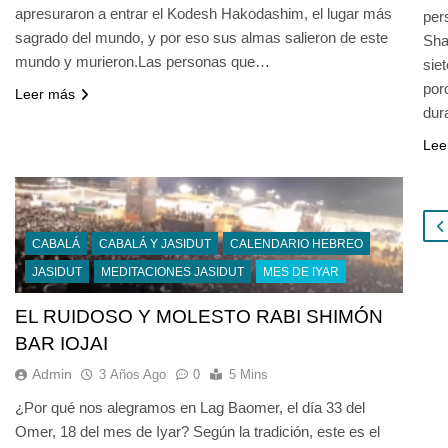
apresuraron a entrar el Kodesh Hakodashim, el lugar más
per
sagrado del mundo, y por eso sus almas salieron de este
Sha
mundo y murieron.Las personas que…
sie
por
Leer más
dur
Lee
CABALÁ
CABALÁ Y JASIDUT
CALENDARIO HEBREO
JASIDUT
MEDITACIONES JASIDUT
MES DE IYAR
EL RUIDOSO Y MOLESTO RABI SHIMÓN
BAR IOJAI
Admin
3 Años Ago
0
5 Mins
¿Por qué nos alegramos en Lag Baomer, el día 33 del
Omer, 18 del mes de Iyar? Según la tradición, este es el