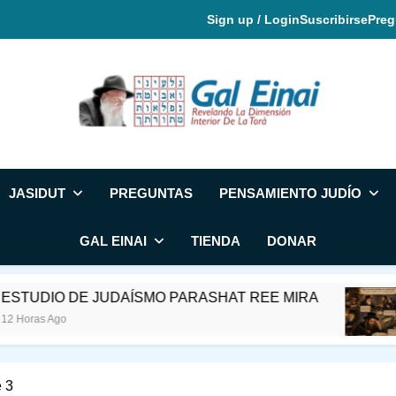
Sign up / Login
Suscribirse
Preg
Gal Einai En Espa
JASIDUT
PREGUNTAS
PENSAMIENTO JUDÍO
GAL EINAI
TIENDA
DONAR
JUDAÍSMO PARASHAT REE MIRA
RABÍ NA
23 Horas Ag
 3