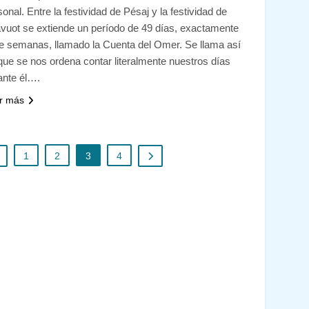
sonal. Entre la festividad de Pésaj y la festividad de
vuot se extiende un período de 49 días, exactamente
te semanas, llamado la Cuenta del Omer. Se llama así
que se nos ordena contar literalmente nuestros días
ante él….
r más
1
2
3
4