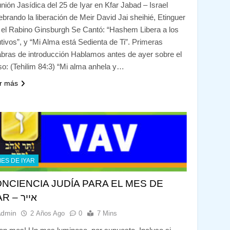
nión Jasídica del 25 de Iyar en Kfar Jabad – Israel
ebrando la liberación de Meir David Jai sheihié, Etinguer
 el Rabino Ginsburgh Se Cantó: “Hashem Libera a los
tivos”, y “Mi Alma está Sedienta de Ti”. Primeras
abras de introducción Hablamos antes de ayer sobre el
so: (Tehilim 84:3) “Mi alma anhela y…
r más
ES DE IYAR
NCIENCIA JUDÍA PARA EL MES DE
IYAR – אייר
Admin
2 Años Ago
0
7 Mins