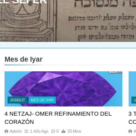
Mes de Iyar
JASIDUT
MES DE IYAR
J
4 NETZAJ- OMER REFINAMIENTO DEL
3 
CORAZÓN
C
Admin
1 Año Ago
0
33 Mins