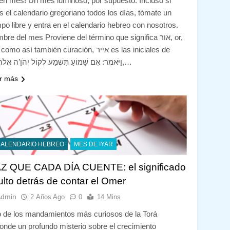
en mes! Un mes luminoso, por supuesto. Incluso si
s el calendario gregoriano todos los días, tómate un
mpo libre y entra en el calendario hebreo con nosotros.
re del mes Proviene del término que significa אור, or,
omo así también curación, אייר es las iniciales de
“וַיֹּאמֶר: אִם שָׁמוֹעַ תִּשְׁמַע לְקוֹל יְהֹוָ’ה אֱלֹהֶי’ךָ,…
r más
CALENDARIO HEBREO
MES DE IYAR
Z QUE CADA DÍA CUENTE: el significado
ulto detrás de contar el Omer
Admin
2 Años Ago
0
14 Mins
 de los mandamientos más curiosos de la Torá
onde un profundo misterio sobre el crecimiento