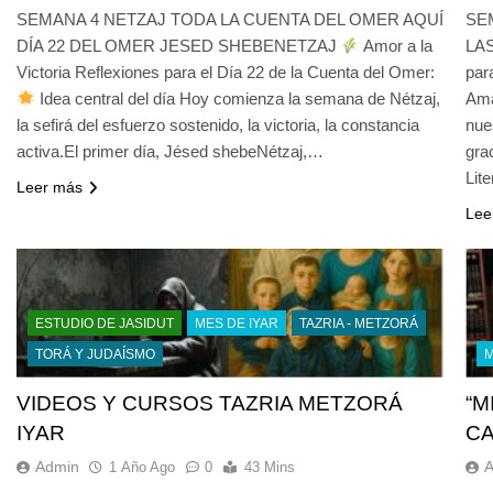
SEMANA 4 NETZAJ TODA LA CUENTA DEL OMER AQUÍ
SE
DÍA 22 DEL OMER JESED SHEBENETZAJ
Amor a la
LAS
Victoria Reflexiones para el Día 22 de la Cuenta del Omer:
par
Idea central del día Hoy comienza la semana de Nétzaj,
Ama
la sefirá del esfuerzo sostenido, la victoria, la constancia
nue
activa.El primer día, Jésed shebeNétzaj,…
grac
Lit
Leer más
Lee
ESTUDIO DE JASIDUT
MES DE IYAR
TAZRIA - METZORÁ
TORÁ Y JUDAÍSMO
M
VIDEOS Y CURSOS TAZRIA METZORÁ
“M
IYAR
CA
Admin
1 Año Ago
0
43 Mins