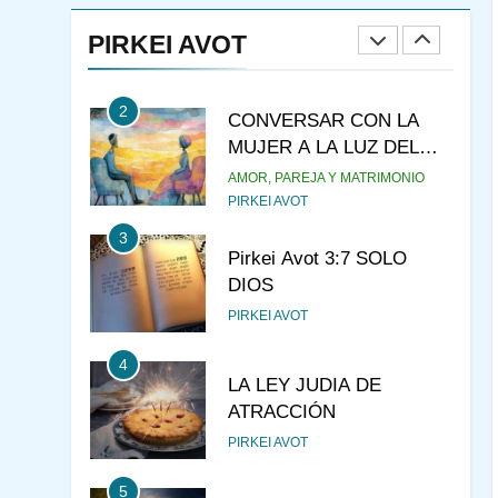
ESTUDIO DE JUDAÍSMO
PIRKEI AVOT
CURSOS
JASIDUT
2
CONVERSAR CON LA
MUJER A LA LUZ DEL
JUDAÍSMO
AMOR, PAREJA Y MATRIMONIO
PIRKEI AVOT
3
Pirkei Avot 3:7 SOLO
DIOS
PIRKEI AVOT
4
LA LEY JUDIA DE
ATRACCIÓN
PIRKEI AVOT
5