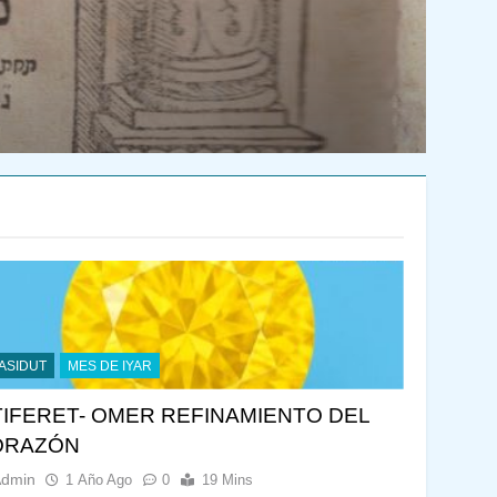
ASIDUT
MES DE IYAR
TIFERET- OMER REFINAMIENTO DEL
ORAZÓN
Admin
1 Año Ago
0
19 Mins