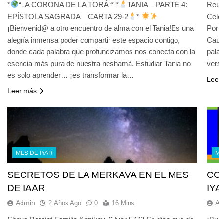
*
“LA CORONA DE LA TORÁ“* *
TANIA – PARTE 4:
Reu
EPÍSTOLA SAGRADA – CARTA 29-2
*
Cel
¡Bienvenid@ a otro encuentro de alma con el Tania!Es una
Por
alegría inmensa poder compartir este espacio contigo,
Cau
donde cada palabra que profundizamos nos conecta con la
pal
esencia más pura de nuestra neshamá. Estudiar Tania no
ver
es solo aprender… ¡es transformar la…
Lee
Leer más
MES DE IYAR
M
SECRETOS DE LA MERKAVA EN EL MES
CO
DE IAAR
Admin
2 Años Ago
0
16 Mins