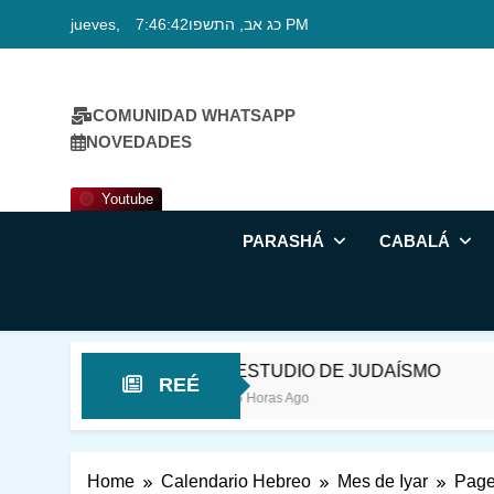
Skip
jueves, כג אב, התשפו
7:46:43 PM
to
content
COMUNIDAD WHATSAPP
NOVEDADES
Youtube
PARASHÁ
CABALÁ
ESTUDIO DE JUDAÍSMO
ESTUDIO DE 
REÉ
5 Horas Ago
12 Horas Ago
Home
Calendario Hebreo
Mes de Iyar
Page