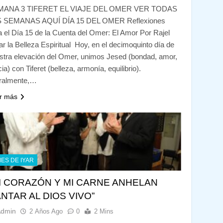
MANA 3 TIFERET EL VIAJE DEL OMER VER TODAS
 SEMANAS AQUÍ DÍA 15 DEL OMER Reflexiones
a el Día 15 de la Cuenta del Omer: El Amor Por Rajel
r la Belleza Espiritual Hoy, en el decimoquinto día de
stra elevación del Omer, unimos Jesed (bondad, amor,
ia) con Tiferet (belleza, armonía, equilibrio).
eralmente,…
r más
ES DE IYAR
I CORAZÓN Y MI CARNE ANHELAN
NTAR AL DIOS VIVO”
Admin
2 Años Ago
0
2 Mins