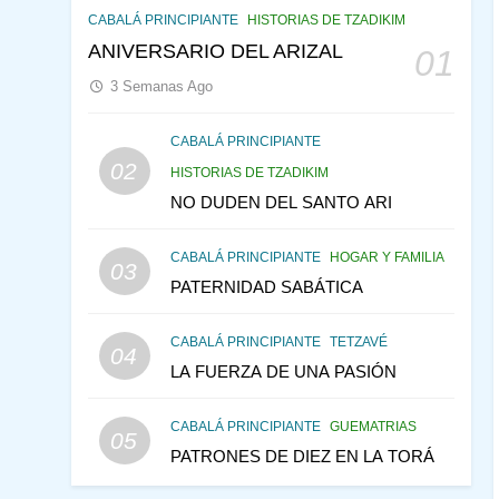
QUE VE LO QUE VA A
CABALÁ PRINCIPIANTE
HISTORIAS DE TZADIKIM
NACER
PENSAMIENTO JUDÍO
ANIVERSARIO DEL ARIZAL
01
PIRKEI AVOT
3 Semanas Ago
145
CABALÁ Y JASIDUT: EL
CONSEJO DE LOS
CABALÁ PRINCIPIANTE
PADRES
02
PENSAMIENTO JUDÍO
HISTORIAS DE TZADIKIM
PIRKEI AVOT
NO DUDEN DEL SANTO ARI
146
LA RECONSTRUCCIÓN
CABALÁ PRINCIPIANTE
HOGAR Y FAMILIA
DEL TEMPLO Y LA
03
PATERNIDAD SABÁTICA
ALEGRÍA EN MEDIO DE
MES DE MENAJEM AV
LA TRISTEZA
PENSAMIENTO JUDÍO
CABALÁ PRINCIPIANTE
TETZAVÉ
04
147
VEAMOS ¿POR QUÉ
LA FUERZA DE UNA PASIÓN
IEHOSHÚA? Y LA QUEJA
DE LAS MUJERES
PENSAMIENTO JUDÍO
CABALÁ PRINCIPIANTE
GUEMATRIAS
05
PIRKEI AVOT
PATRONES DE DIEZ EN LA TORÁ
1