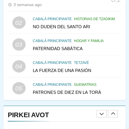
PENSAMIENTO JUDÍO
PIRKEI AVOT
3 semanas ago
145
CABALÁ PRINCIPIANTE
HISTORIAS DE TZADIKIM
02
LA RECONSTRUCCIÓN DEL
NO DUDEN DEL SANTO ARI
TEMPLO Y LA ALEGRÍA EN
MEDIO DE LA TRISTEZA
MES DE MENAJEM AV
CABALÁ PRINCIPIANTE
HOGAR Y FAMILIA
03
PENSAMIENTO JUDÍO
PATERNIDAD SABÁTICA
146
CABALÁ PRINCIPIANTE
TETZAVÉ
VEAMOS ¿POR QUÉ
04
LA FUERZA DE UNA PASIÓN
IEHOSHÚA? Y LA QUEJA DE
LAS MUJERES
PENSAMIENTO JUDÍO
PIRKEI AVOT
CABALÁ PRINCIPIANTE
GUEMATRIAS
05
PATRONES DE DIEZ EN LA TORÁ
1
CONVERSAR CON LA MUJER
A LA LUZ DEL JUDAÍSMO
PIRKEI AVOT
AMOR, PAREJA Y MATRIMONIO
PIRKEI AVOT