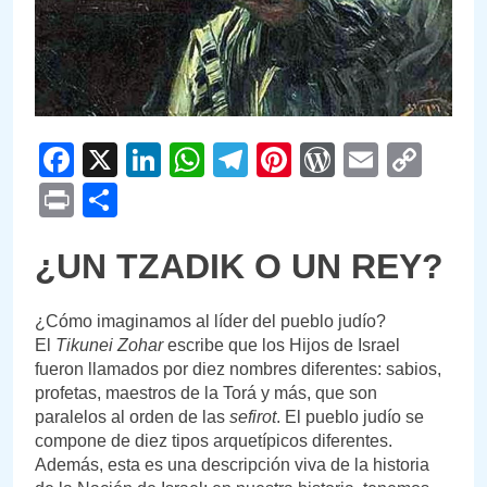
Facebook
X
LinkedIn
WhatsApp
Telegram
Pinterest
WordPre
Email
Cop
Link
Print
Compartir
¿UN TZADIK O UN REY?
¿Cómo imaginamos al líder del pueblo judío?
El
Tikunei Zohar
escribe que los Hijos de Israel
fueron llamados por diez nombres diferentes: sabios,
profetas, maestros de la Torá y más, que son
paralelos al orden de las
sefirot
. El pueblo judío se
compone de diez tipos arquetípicos diferentes.
Además, esta es una descripción viva de la historia