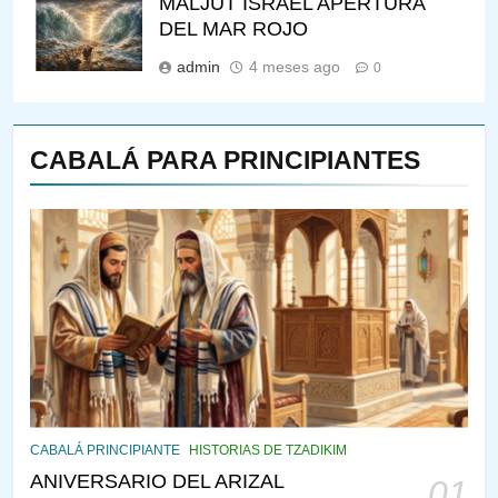
MALJUT ISRAEL APERTURA
DEL MAR ROJO
admin
4 meses ago
0
CABALÁ PARA PRINCIPIANTES
143
¿QUIÉN ES SABIO? EL QUE
VE LO QUE VA A NACER
PENSAMIENTO JUDÍO
PIRKEI AVOT
144
CABALÁ Y JASIDUT: EL
CABALÁ PRINCIPIANTE
HISTORIAS DE TZADIKIM
CONSEJO DE LOS PADRES
ANIVERSARIO DEL ARIZAL
01