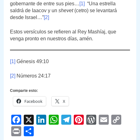
gobernante de entre sus pies…
[1]
“Una estrella
saldrá de Iaacov y un
shevet
(cetro) se levantará
desde Israel…”
[2]
Estos versículos se refieren al Rey Mashíaj, que
venga pronto en nuestros días, amén.
[1]
Génesis 49:10
[2]
Números 24:17
Comparte esto:
Facebook
X
Facebook
X
LinkedIn
WhatsApp
Telegram
Pinterest
WordPre
Email
Cop
Link
Print
Compartir