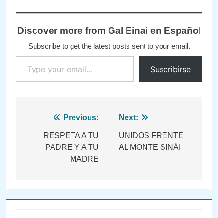
Discover more from Gal Einai en Español
Subscribe to get the latest posts sent to your email.
Type your email…
Suscribirse
Navegación
Previous:
Next:
de
RESPETA A TU
UNIDOS FRENTE
PADRE Y A TU
AL MONTE SINÁI
entradas
MADRE