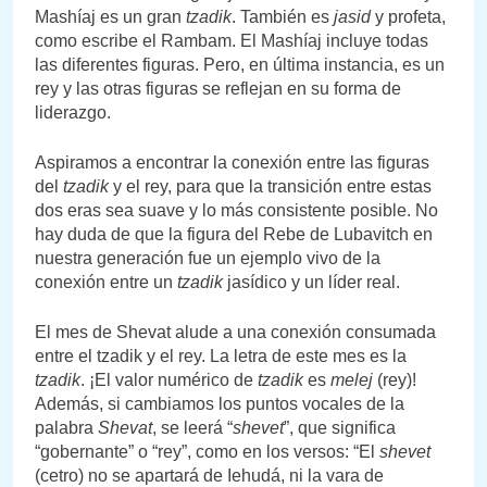
Mashíaj es un gran
tzadik
. También es
jasid
y profeta,
como escribe el Rambam. El Mashíaj incluye todas
las diferentes figuras. Pero, en última instancia, es un
rey y las otras figuras se reflejan en su forma de
liderazgo.
Aspiramos a encontrar la conexión entre las figuras
del
tzadik
y el rey, para que la transición entre estas
dos eras sea suave y lo más consistente posible. No
hay duda de que la figura del Rebe de Lubavitch en
nuestra generación fue un ejemplo vivo de la
conexión entre un
tzadik
jasídico y un líder real.
El mes de Shevat alude a una conexión consumada
entre el tzadik y el rey. La letra de este mes es la
tzadik
. ¡El valor numérico de
tzadik
es
melej
(rey)!
Además, si cambiamos los puntos vocales de la
palabra
Shevat
, se leerá “
shevet
”, que significa
“gobernante” o “rey”, como en los versos: “El
shevet
(cetro) no se apartará de Iehudá, ni la vara de