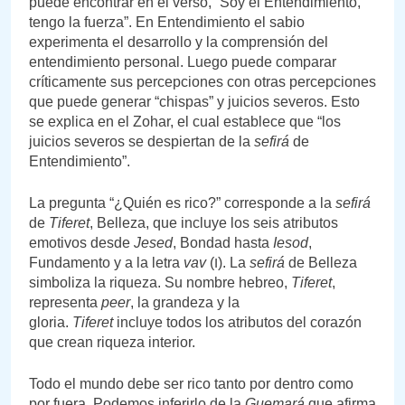
puede encontrar en el verso, “Soy el Entendimiento,
tengo la fuerza”. En Entendimiento el sabio
experimenta el desarrollo y la comprensión del
entendimiento personal. Luego puede comparar
críticamente sus percepciones con otras percepciones
que puede generar “chispas” y juicios severos. Esto
se explica en el Zohar, el cual establece que “los
juicios severos se despiertan de la
sefirá
de
Entendimiento”.
La pregunta “¿Quién es rico?” corresponde a la
sefirá
de
Tiferet
, Belleza, que incluye los seis atributos
emotivos desde
Jesed
, Bondad hasta
Iesod
,
Fundamento y a la letra
vav
(ו). La
sefirá
de Belleza
simboliza la riqueza. Su nombre hebreo,
Tiferet
,
representa
peer
, la grandeza y la
gloria.
Tiferet
incluye todos los atributos del corazón
que crean riqueza interior.
Todo el mundo debe ser rico tanto por dentro como
por fuera. Podemos inferirlo de la
Guemará
que afirma