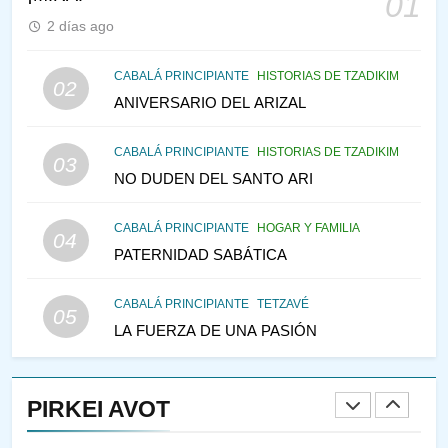
01
PENSAMIENTO JUDÍO
PIRKEI AVOT
2 días ago
146
CABALÁ PRINCIPIANTE
HISTORIAS DE TZADIKIM
02
LA RECONSTRUCCIÓN DEL
ANIVERSARIO DEL ARIZAL
TEMPLO Y LA ALEGRÍA EN
MEDIO DE LA TRISTEZA
MES DE MENAJEM AV
CABALÁ PRINCIPIANTE
HISTORIAS DE TZADIKIM
03
PENSAMIENTO JUDÍO
NO DUDEN DEL SANTO ARI
147
CABALÁ PRINCIPIANTE
HOGAR Y FAMILIA
VEAMOS ¿POR QUÉ
04
PATERNIDAD SABÁTICA
IEHOSHÚA? Y LA QUEJA DE
LAS MUJERES
PENSAMIENTO JUDÍO
PIRKEI AVOT
CABALÁ PRINCIPIANTE
TETZAVÉ
05
LA FUERZA DE UNA PASIÓN
1
RAZI ¿QUIÉN ES SABIO?
PIRKEI AVOT
JASIDUT
NIÑOS