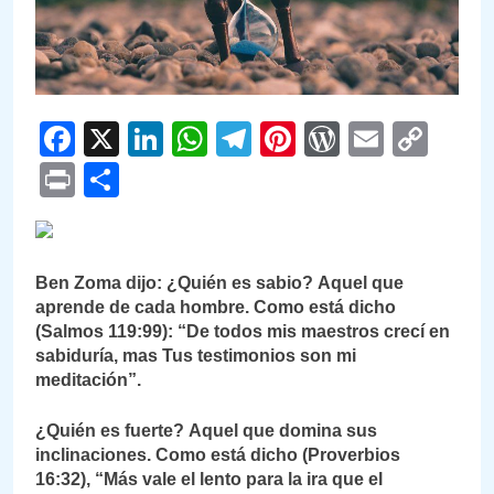
Facebook
X
LinkedIn
WhatsApp
Telegram
Pinterest
WordPre
Email
Cop
Link
Print
Compartir
Ben Zoma dijo: ¿Quién es sabio? Aquel que
aprende de cada hombre. Como está dicho
(
Salmos 119:99
): “De todos mis maestros crecí en
sabiduría, mas Tus testimonios son mi
meditación”.
¿Quién es fuerte? Aquel que domina sus
inclinaciones. Como está dicho (
Proverbios
16:32
), “Más vale el lento para la ira que el