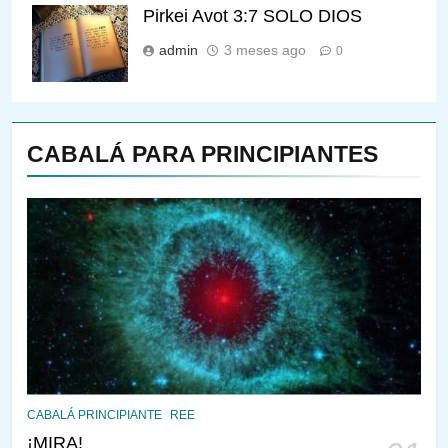
Pirkei Avot 3:7 SOLO DIOS
admin
3 meses ago
0
CABALÁ PARA PRINCIPIANTES
144
¿QUIÉN ES SABIO? EL QUE
VE LO QUE VA A NACER
PENSAMIENTO JUDÍO
PIRKEI AVOT
145
CABALÁ Y JASIDUT: EL
CABALÁ PRINCIPIANTE
REE
CONSEJO DE LOS PADRES
¡MIRA!