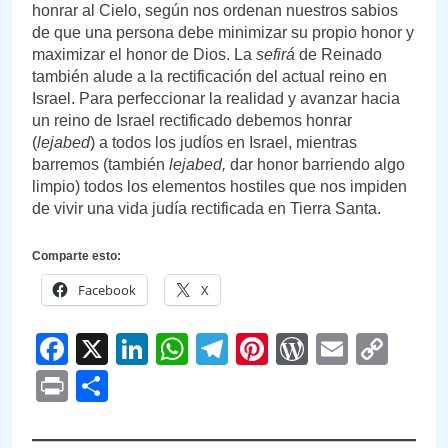
honrar al Cielo, según nos ordenan nuestros sabios
de que una persona debe minimizar su propio honor y
maximizar el honor de Dios. La
sefirá
de Reinado
también alude a la rectificación del actual reino en
Israel. Para perfeccionar la realidad y avanzar hacia
un reino de Israel rectificado debemos honrar
(
lejabed
) a todos los judíos en Israel, mientras
barremos (también
lejabed,
dar honor barriendo algo
limpio) todos los elementos hostiles que nos impiden
de vivir una vida judía rectificada en Tierra Santa.
Comparte esto:
Facebook
X
Facebook
X
LinkedIn
WhatsApp
Telegram
Pinterest
WordPre
Email
Cop
Link
Print
Compartir