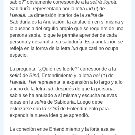
sabio?” obviamente corresponde a la
sefirá
Jojmá
,
Sabiduría, representada por la letra
iud
(י) de
Havaiá
. La dimensión interior de la
sefirá
de
Sabiduría es la Anulación, la anulación en sí misma y
la ausencia del orgullo propio que se requiere de una
persona sabia, lo que le permite aprender de cada
persona y desarrollar su sabiduría. Esta anulación se
refleja en la forma de la letra
iud
que casi no ocupa
espacio.
La pregunta, “¿Quién es fuerte?” corresponde a la
sefirá
de
Biná
, Entendimiento y la letra
hei
(ה) de
Havaiá
.
Hei
representa la expansión a lo largo y a lo
ancho de la letra
iud
, después de que la persona
sabia se ha anulado a sí misma y escucha nuevas
ideas en la
sefirá
de Sabiduría. Luego debe
esforzarse con la
sefirá
de Entendimiento para
expandir la nueva idea que aprendió.
La conexión entre Entendimiento y la fortaleza se