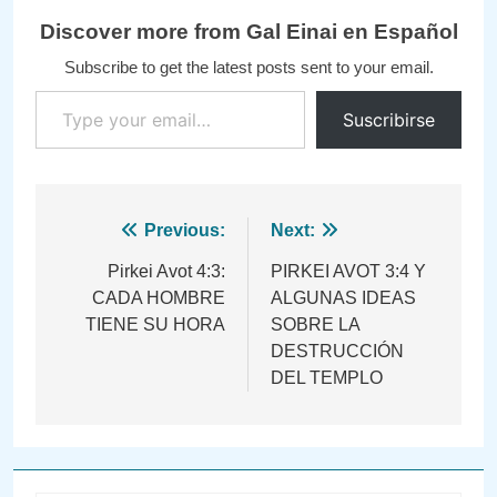
Discover more from Gal Einai en Español
Subscribe to get the latest posts sent to your email.
Type your email…
Suscribirse
Navegación
Previous:
Next:
de
Pirkei Avot 4:3:
PIRKEI AVOT 3:4 Y
CADA HOMBRE
ALGUNAS IDEAS
entradas
TIENE SU HORA
SOBRE LA
DESTRUCCIÓN
DEL TEMPLO