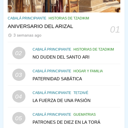
145
CABALÁ Y JASIDUT: EL
CABALÁ PRINCIPIANTE
HISTORIAS DE TZADIKIM
CONSEJO DE LOS PADRES
ANIVERSARIO DEL ARIZAL
01
PENSAMIENTO JUDÍO
PIRKEI AVOT
3 semanas ago
146
CABALÁ PRINCIPIANTE
HISTORIAS DE TZADIKIM
02
LA RECONSTRUCCIÓN DEL
NO DUDEN DEL SANTO ARI
TEMPLO Y LA ALEGRÍA EN
MEDIO DE LA TRISTEZA
MES DE MENAJEM AV
CABALÁ PRINCIPIANTE
HOGAR Y FAMILIA
03
PENSAMIENTO JUDÍO
PATERNIDAD SABÁTICA
147
CABALÁ PRINCIPIANTE
TETZAVÉ
VEAMOS ¿POR QUÉ
04
LA FUERZA DE UNA PASIÓN
IEHOSHÚA? Y LA QUEJA DE
LAS MUJERES
PENSAMIENTO JUDÍO
PIRKEI AVOT
CABALÁ PRINCIPIANTE
GUEMATRIAS
05
PATRONES DE DIEZ EN LA TORÁ
1