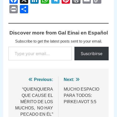
Link
Print
Compartir
Discover more from Gal Einai en Español
Subscribe to get the latest posts sent to your email.
Type your email…
Suscribirse
Navegación
Previous:
Next:
de
“QUIENQUIERA
MUCHO ESPACIO
QUE CAUSE EL
PARA TODOS:
entradas
MÉRITO DE LOS
PIRKEI AVOT 5:5
MUCHOS, NO HAY
PECADO EN ÉL”