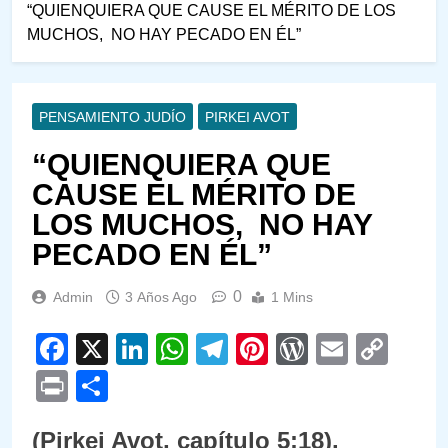
“QUIENQUIERA QUE CAUSE EL MÉRITO DE LOS
MUCHOS, NO HAY PECADO EN ÉL”
PENSAMIENTO JUDÍO
PIRKEI AVOT
“QUIENQUIERA QUE
CAUSE EL MÉRITO DE
LOS MUCHOS, NO HAY
PECADO EN ÉL”
0
Admin
3 Años Ago
1 Mins
Facebook
X
LinkedIn
WhatsApp
Telegram
Pinterest
WordPre
Email
Cop
Link
Print
Compartir
(Pirkei Avot, capítulo 5:18).