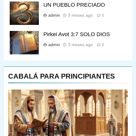
UN PUEBLO PRECIADO
admin
3 meses ago
0
Pirkei Avot 3:7 SOLO DIOS
admin
3 meses ago
0
CABALÁ PARA PRINCIPIANTES
144
¿QUIÉN ES SABIO? EL QUE
VE LO QUE VA A NACER
PENSAMIENTO JUDÍO
PIRKEI AVOT