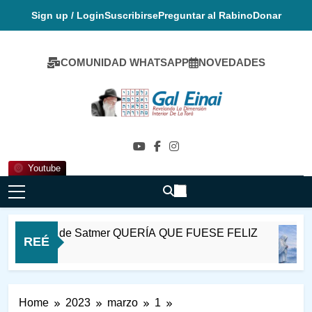
Skip
Sign up / Login
Suscribirse
Preguntar al Rabino
Donar
to
content
COMUNIDAD WHATSAPP
NOVEDADES
Gal Einai En
Español
Youtube
Rabi Ioel de Satmer QUERÍA QUE FUESE FELIZ
REÉ
2 Horas Ago
Home
2023
marzo
1