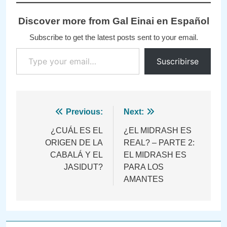
Discover more from Gal Einai en Español
Subscribe to get the latest posts sent to your email.
Type your email…
Suscribirse
Navegación
Previous:
Next:
de
¿CUÁL ES EL
¿EL MIDRASH ES
ORIGEN DE LA
REAL? – PARTE 2:
entradas
CABALÁ Y EL
EL MIDRASH ES
JASIDUT?
PARA LOS
AMANTES