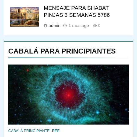
MENSAJE PARA SHABAT
PINJAS 3 SEMANAS 5786
admin
1 mes ago
0
CABALÁ PARA PRINCIPIANTES
144
¿QUIÉN ES SABIO? EL QUE
VE LO QUE VA A NACER
PENSAMIENTO JUDÍO
PIRKEI AVOT
145
CABALÁ Y JASIDUT: EL
CONSEJO DE LOS PADRES
PENSAMIENTO JUDÍO
PIRKEI AVOT
CABALÁ PRINCIPIANTE
REE