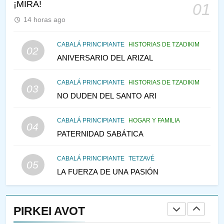
146
¡MIRA!
01
LA RECONSTRUCCIÓN DEL
14 horas ago
TEMPLO Y LA ALEGRÍA EN
MEDIO DE LA TRISTEZA
MES DE MENAJEM AV
CABALÁ PRINCIPIANTE
HISTORIAS DE TZADIKIM
PENSAMIENTO JUDÍO
02
ANIVERSARIO DEL ARIZAL
147
VEAMOS ¿POR QUÉ
CABALÁ PRINCIPIANTE
HISTORIAS DE TZADIKIM
03
IEHOSHÚA? Y LA QUEJA DE
NO DUDEN DEL SANTO ARI
LAS MUJERES
PENSAMIENTO JUDÍO
PIRKEI AVOT
CABALÁ PRINCIPIANTE
HOGAR Y FAMILIA
04
PATERNIDAD SABÁTICA
1
RAZI ¿QUIÉN ES SABIO?
CABALÁ PRINCIPIANTE
TETZAVÉ
05
JASIDUT
NIÑOS
LA FUERZA DE UNA PASIÓN
2
CONVERSAR CON LA MUJER
PIRKEI AVOT
A LA LUZ DEL JUDAÍSMO