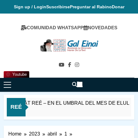
Skip
Sign up / Login
Suscribirse
Preguntar al Rabino
Donar
to
content
COMUNIDAD WHATSAPP
NOVEDADES
Gal Einai En
Español
Youtube
SHÁT REÉ – EN EL UMBRAL DEL MES DE ELUL
REÉ
Home
2023
abril
1