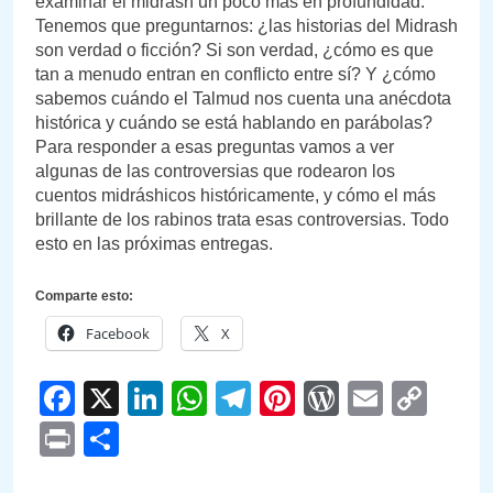
examinar el midrash un poco más en profundidad.
Tenemos que preguntarnos: ¿las historias del Midrash
son verdad o ficción? Si son verdad, ¿cómo es que
tan a menudo entran en conflicto entre sí? Y ¿cómo
sabemos cuándo el Talmud nos cuenta una anécdota
histórica y cuándo se está hablando en parábolas?
Para responder a esas preguntas vamos a ver
algunas de las controversias que rodearon los
cuentos midráshicos históricamente, y cómo el más
brillante de los rabinos trata esas controversias. Todo
esto en las próximas entregas.
Comparte esto:
Facebook
X
Facebook
X
LinkedIn
WhatsApp
Telegram
Pinterest
WordPre
Email
Cop
Link
Print
Compartir