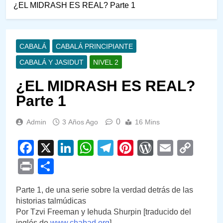
¿EL MIDRASH ES REAL? Parte 1
CABALÁ
CABALÁ PRINCIPIANTE
CABALÁ Y JASIDUT
NIVEL 2
¿EL MIDRASH ES REAL?
Parte 1
0
Admin
3 Años Ago
16 Mins
Facebook
X
LinkedIn
WhatsApp
Telegram
Pinterest
WordPre
Email
Cop
Link
Print
Compartir
Parte 1, de una serie sobre la verdad detrás de las
historias talmúdicas
Por Tzvi Freeman y Iehuda Shurpin [traducido del
inglés de
www.chabad.org
]