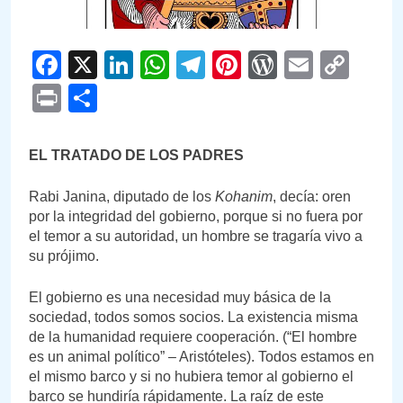
Facebook
X
LinkedIn
WhatsApp
Telegram
Pinterest
WordPre
Email
Cop
Link
Print
Compartir
EL TRATADO DE LOS PADRES
Rabi Janina, diputado de los
Kohanim
, decía: oren
por la integridad del gobierno, porque si no fuera por
el temor a su autoridad, un hombre se tragaría vivo a
su prójimo.
El gobierno es una necesidad muy básica de la
sociedad, todos somos socios. La existencia misma
de la humanidad requiere cooperación. (“El hombre
es un animal político” – Aristóteles). Todos estamos en
el mismo barco y si no hubiera temor al gobierno el
barco se hundiría rápidamente. La raíz de este