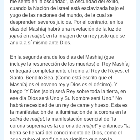
me sentó en la oscuridad”, la oscuridad del exilio,
cuando la Nación de Israel está esclavizada bajo el
yugo de las naciones del mundo, de la cual se
desprenden severos juicios. Por el contrario, en los
días del Mashíaj habrá una revelación de la luz de
jojmá
en
maljut
, en la imagen de un rey justo que se
anula a sí mismo ante Dios.
En la segunda era de los días del Mashíaj (que
incluye la resurrección de los muertos) el Rey Mashíaj
entregará completamente el reino al Rey de Reyes, el
Santo, Bendito Sea. (Como está escrito que el
Mashíaj es el noveno rey y Dios es el décimo). Y
luego “Y Dios (solo) será Rey sobre toda la tierra, en
ese día Dios será Uno y Su Nombre será Uno.” No
habrá necesidad de un rey de carne y hueso. Esta es
la manifestación de la iluminación de la corona en la
sefirá
de
maljut
, la manifestación esencial de “la
corona suprema es la corona de
maljut
” y entonces “la
tierra se llenará del conocimiento de Dios, como el
agua cubre el mar” (lo que significa que con la