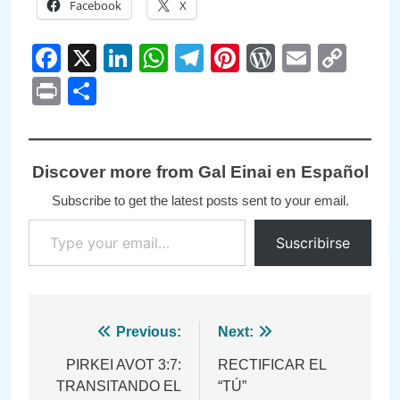
Facebook
X
Facebook
X
LinkedIn
WhatsApp
Telegram
Pinterest
WordPre
Email
Cop
Link
Print
Compartir
Discover more from Gal Einai en Español
Subscribe to get the latest posts sent to your email.
Type your email…
Suscribirse
Navegación
Previous:
Next:
de
PIRKEI AVOT 3:7:
RECTIFICAR EL
TRANSITANDO EL
“TÚ”