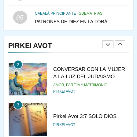
LAS MUJERES
PENSAMIENTO JUDÍO
PIRKEI AVOT
CABALÁ PRINCIPIANTE
GUEMATRIAS
05
PATRONES DE DIEZ EN LA TORÁ
1
RAZI ¿QUIÉN ES SABIO?
PIRKEI AVOT
JASIDUT
NIÑOS
2
CONVERSAR CON LA MUJER
A LA LUZ DEL JUDAÍSMO
AMOR, PAREJA Y MATRIMONIO
PIRKEI AVOT
3
Pirkei Avot 3:7 SOLO DIOS
PIRKEI AVOT