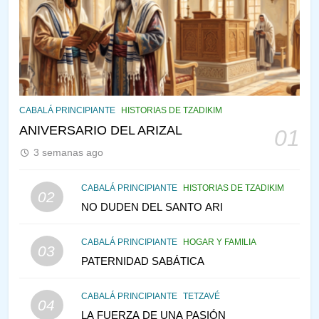
¿QUIÉN ES SABIO? EL QUE
VE LO QUE VA A NACER
PENSAMIENTO JUDÍO
PIRKEI AVOT
145
CABALÁ Y JASIDUT: EL
CABALÁ PRINCIPIANTE
HISTORIAS DE TZADIKIM
CONSEJO DE LOS PADRES
ANIVERSARIO DEL ARIZAL
01
PENSAMIENTO JUDÍO
PIRKEI AVOT
3 semanas ago
146
CABALÁ PRINCIPIANTE
HISTORIAS DE TZADIKIM
02
LA RECONSTRUCCIÓN DEL
NO DUDEN DEL SANTO ARI
TEMPLO Y LA ALEGRÍA EN
MEDIO DE LA TRISTEZA
MES DE MENAJEM AV
CABALÁ PRINCIPIANTE
HOGAR Y FAMILIA
03
PENSAMIENTO JUDÍO
PATERNIDAD SABÁTICA
147
CABALÁ PRINCIPIANTE
TETZAVÉ
VEAMOS ¿POR QUÉ
04
LA FUERZA DE UNA PASIÓN
IEHOSHÚA? Y LA QUEJA DE