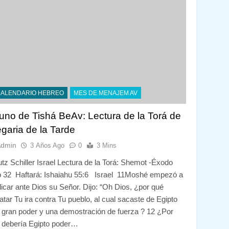
CALENDARIO HEBREO
MES DE MENAJEM AV
uno de Tishá BeAv: Lectura de la Torá de
egaria de la Tarde
Admin
3 Años Ago
0
3 Mins
utz Schiller Israel Lectura de la Torá: Shemot -Éxodo
 32 Haftará: Ishaiahu 55:6 Israel 11Moshé empezó a
licar ante Dios su Señor. Dijo: “Oh Dios, ¿por qué
atar Tu ira contra Tu pueblo, al cual sacaste de Egipto
 gran poder y una demostración de fuerza ? 12 ¿Por
 debería Egipto poder…