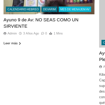
CALENDARIO HEBREO
DEVARIM
MES DE MENAJEM AV
Ayuno 9 de Av: NO SEAS COMO UN
SIRVIENTE
Admin
3 Años Ago
0
1 Mins
Leer más
Ay
Pl
Kib
Cap
sup
des
con
qué