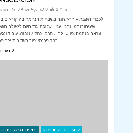
ONSOLACIÓN
Admin
3 Años Ago
0
1 Mins
לכבוד השבת – הראשונה בשבתות הנחמה בה קוראים ב
ישעיהו “נחמו נחמו עמי” שנזכה עוד היום לגאולה הש
ונראה בנחמת ציון… לחן : הרב יצחק גינזבורג עיבוד ונג –
רחל פרנסי ציור באדיבות יקב פרנסי.
r más
CALENDARIO HEBREO
MES DE MENAJEM AV