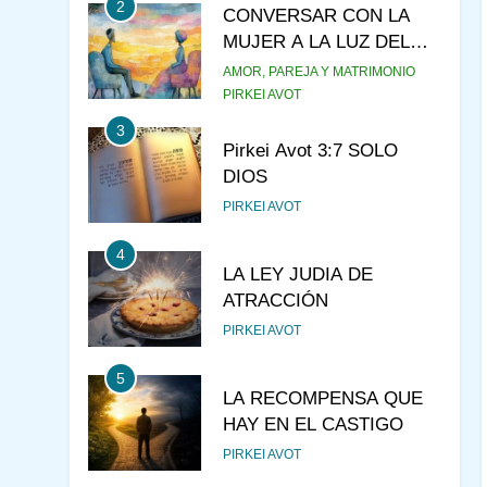
2
CONVERSAR CON LA
MUJER A LA LUZ DEL
JUDAÍSMO
AMOR, PAREJA Y MATRIMONIO
PIRKEI AVOT
3
Pirkei Avot 3:7 SOLO
DIOS
PIRKEI AVOT
4
LA LEY JUDIA DE
ATRACCIÓN
PIRKEI AVOT
5
LA RECOMPENSA QUE
HAY EN EL CASTIGO
PIRKEI AVOT