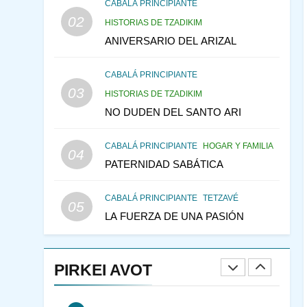
LA RECONSTRUCCIÓN
CABALÁ PRINCIPIANTE
02
DEL TEMPLO Y LA
HISTORIAS DE TZADIKIM
ALEGRÍA EN MEDIO DE
ANIVERSARIO DEL ARIZAL
MES DE MENAJEM AV
LA TRISTEZA
PENSAMIENTO JUDÍO
CABALÁ PRINCIPIANTE
146
CABALÁ Y JASIDUT: EL
03
HISTORIAS DE TZADIKIM
CONSEJO DE LOS
NO DUDEN DEL SANTO ARI
PADRES
PENSAMIENTO JUDÍO
PIRKEI AVOT
CABALÁ PRINCIPIANTE
HOGAR Y FAMILIA
04
147
VEAMOS ¿POR QUÉ
PATERNIDAD SABÁTICA
IEHOSHÚA? Y LA QUEJA
DE LAS MUJERES
PENSAMIENTO JUDÍO
CABALÁ PRINCIPIANTE
TETZAVÉ
05
PIRKEI AVOT
LA FUERZA DE UNA PASIÓN
1
RAZI ¿QUIÉN ES SABIO?
PIRKEI AVOT
JASIDUT
NIÑOS