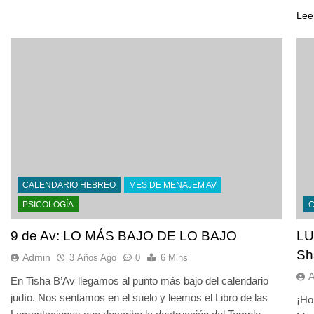
Lee
CALENDARIO HEBREO
MES DE MENAJEM AV
PSICOLOGÍA
9 de Av: LO MÁS BAJO DE LO BAJO
LU
Sh
Admin
3 Años Ago
0
6 Mins
En Tisha B’Av llegamos al punto más bajo del calendario
judío. Nos sentamos en el suelo y leemos el Libro de las
¡Ho