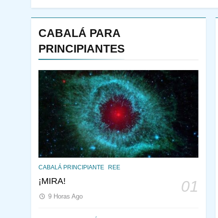
CABALÁ PARA
PRINCIPIANTES
144
¿QUIÉN ES SABIO? EL
CABALÁ PRINCIPIANTE
REE
QUE VE LO QUE VA A
¡MIRA!
01
NACER
PENSAMIENTO JUDÍO
9 Horas Ago
PIRKEI AVOT
145