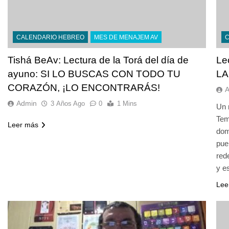
CALENDARIO HEBREO
MES DE MENAJEM AV
Tishá BeAv: Lectura de la Torá del día de
Le
ayuno: SI LO BUSCAS CON TODO TU
LA
CORAZÓN, ¡LO ENCONTRARÁS!
Admin
3 Años Ago
0
1 Mins
Un 
Tem
Leer más
dom
pue
red
y e
Lee