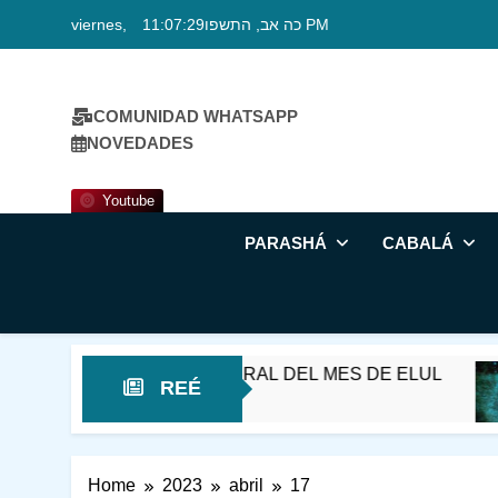
Skip
viernes, כה אב, התשפו
11:07:30 PM
to
content
COMUNIDAD WHATSAPP
NOVEDADES
Youtube
PARASHÁ
CABALÁ
REÉ – EN EL UMBRAL DEL MES DE ELUL
REÉ
Home
2023
abril
17