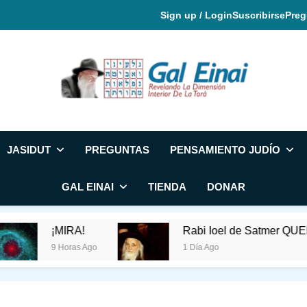
Sign up / Login
Suscribirse
Preg
Gal Einai En Espa
JASIDUT
PREGUNTAS
PENSAMIENTO JUDÍO
GAL EINAI
TIENDA
DONAR
¡MIRA!
Rabi Ioel de Satmer QUERÍA QUE 
9 Horas Ago
1 Día Ago