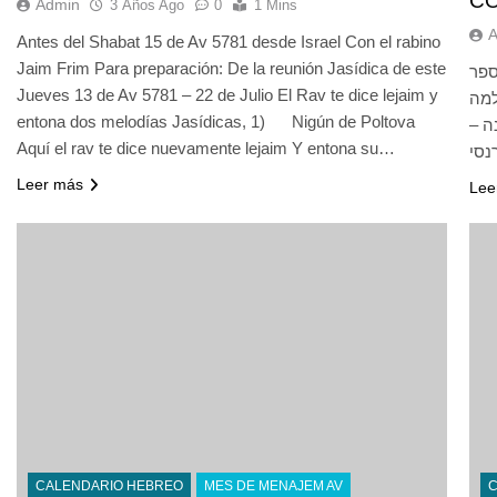
C
Admin
3 Años Ago
0
1 Mins
Antes del Shabat 15 de Av 5781 desde Israel Con el rabino
Jaim Frim Para preparación: De la reunión Jasídica de este
ספר
Jueves 13 de Av 5781 – 22 de Julio El Rav te dice lejaim y
למה
entona dos melodías Jasídicas, 1) Nigún de Poltova
ינה
Aquí el rav te dice nuevamente lejaim Y entona su…
Leer más
Lee
CALENDARIO HEBREO
MES DE MENAJEM AV