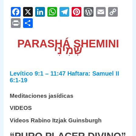
Facebook
X
LinkedIn
WhatsApp
Telegram
Pinterest
WordPre
Email
Cop
Link
Print
Compartir
PARASHÁ SHEMINI
שְּׁמִינִי
Levítico 9:1 – 11:47 Haftara: Samuel II
6:1-19
Meditaciones jasídicas
VIDEOS
Videos Rabino Itzjak Guinsburgh
“PURO PLACER DIVINO”