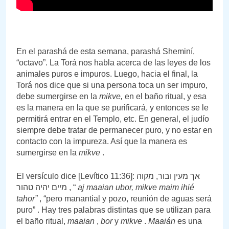
En el parashá de esta semana, parashá Sheminí,
“octavo”. La Torá nos habla acerca de las leyes de los
animales puros e impuros. Luego, hacia el final, la
Torá nos dice que si una persona toca un ser impuro,
debe sumergirse en la
mikve,
en el baño ritual, y esa
es la manera en la que se purificará, y entonces se le
permitirá entrar en el Templo, etc. En general, el judío
siempre debe tratar de permanecer puro, y no estar en
contacto con la impureza. Así que la manera es
sumergirse en la
mikve
.
El versículo dice [Levítico 11:36]: אך מעין ובור, מקוה
מיים יהיה טהור , “
aj maaian ubor, mikve maim ihié
tahor”
, “pero manantial y pozo, reunión de aguas será
puro” . Hay tres palabras distintas que se utilizan para
el baño ritual,
maaian
,
bor
y
mikve
.
Maaián
es una