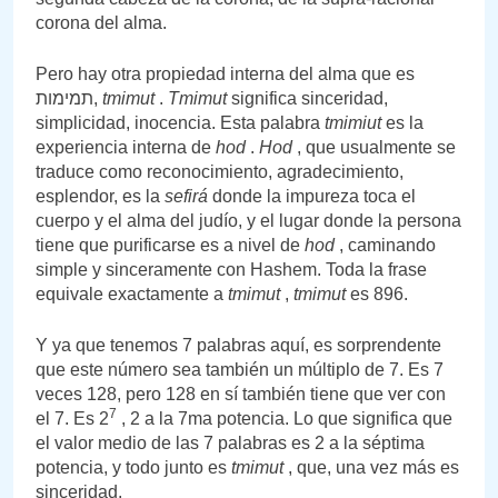
corona del alma.
Pero hay otra propiedad interna del alma que es
תמימות,
tmimut
.
Tmimut
significa sinceridad,
simplicidad, inocencia. Esta palabra
tmimiut
es la
experiencia interna de
hod
.
Hod
, que usualmente se
traduce como reconocimiento, agradecimiento,
esplendor, es la
sefirá
donde la impureza toca el
cuerpo y el alma del judío, y el lugar donde la persona
tiene que purificarse es a nivel de
hod
, caminando
simple y sinceramente con Hashem. Toda la frase
equivale exactamente a
tmimut
,
tmimut
es 896.
Y ya que tenemos 7 palabras aquí, es sorprendente
que este número sea también un múltiplo de 7. Es 7
veces 128, pero 128 en sí también tiene que ver con
7
el 7. Es 2
, 2 a la 7ma potencia. Lo que significa que
el valor medio de las 7 palabras es 2 a la séptima
potencia, y todo junto es
tmimut
, que, una vez más es
sinceridad.