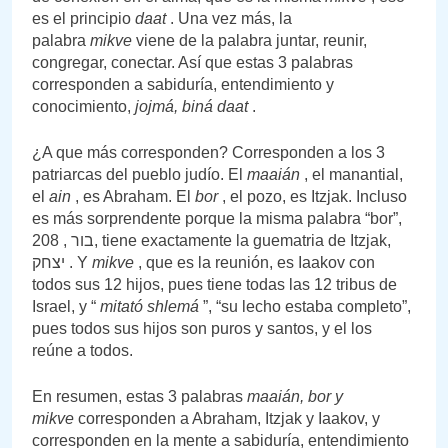
es el principio
daat
. Una vez más, la
palabra
mikve
viene de la palabra juntar, reunir,
congregar, conectar. Así que estas 3 palabras
corresponden a sabiduría, entendimiento y
conocimiento,
jojmá, biná daat
.
¿A que más corresponden? Corresponden a los 3
patriarcas del pueblo judío. El
maaián
, el manantial,
el
ain
, es Abraham. El
bor
, el pozo, es Itzjak. Incluso
es más sorprendente porque la misma palabra “bor”,
בור , 208, tiene exactamente la guematria de Itzjak,
יצחק . Y
mikve
, que es la reunión, es Iaakov con
todos sus 12 hijos, pues tiene todas las 12 tribus de
Israel, y “
mitató shlemá
”, “su lecho estaba completo”,
pues todos sus hijos son puros y santos, y el los
reúne a todos.
En resumen, estas 3 palabras
maaián, bor y
mikve
corresponden a Abraham, Itzjak y Iaakov, y
corresponden en la mente a sabiduría, entendimiento