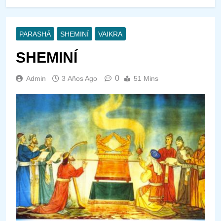
PARASHÁ
SHEMINÍ
VAIKRA
SHEMINÍ
0
Admin
3 Años Ago
51 Mins