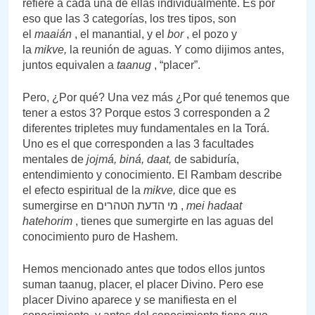
refiere a cada una de ellas individualmente. Es por
eso que las 3 categorías, los tres tipos, son
el
maaián
, el manantial, y el
bor
, el pozo y
la
mikve,
la reunión de aguas. Y como dijimos antes,
juntos equivalen a
taanug
, “placer”.
Pero, ¿Por qué? Una vez más ¿Por qué tenemos que
tener a estos 3? Porque estos 3 corresponden a 2
diferentes tripletes muy fundamentales en la Torá.
Uno es el que corresponden a las 3 facultades
mentales de
jojmá, biná, daat,
de sabiduría,
entendimiento y conocimiento. El Rambam describe
el efecto espiritual de la
mikve,
dice que es
sumergirse en מי הדעת הטהרים ,
mei hadaat
hatehorim
, tienes que sumergirte en las aguas del
conocimiento puro de Hashem.
Hemos mencionado antes que todos ellos juntos
suman taanug, placer, el placer Divino. Pero ese
placer Divino aparece y se manifiesta en el