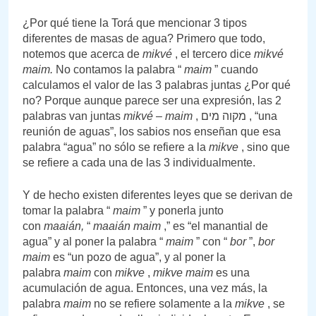
¿Por qué tiene la Torá que mencionar 3 tipos
diferentes de masas de agua? Primero que todo,
notemos que acerca de
mikvé
, el tercero dice
mikvé
maim.
No contamos la palabra “
maim
” cuando
calculamos el valor de las 3 palabras juntas ¿Por qué
no? Porque aunque parece ser una expresión, las 2
palabras van juntas
mikvé
–
maim
, מקוה מים , “una
reunión de aguas”, los sabios nos enseñan que esa
palabra “agua” no sólo se refiere a la
mikve
, sino que
se refiere a cada una de las 3 individualmente.
Y de hecho existen diferentes leyes que se derivan de
tomar la palabra “
maim
” y ponerla junto
con
maaián,
“
maaián maim
,” es “el manantial de
agua” y al poner la palabra “
maim
” con “
bor
”,
bor
maim
es “un pozo de agua”, y al poner la
palabra
maim
con
mikve
,
mikve maim
es una
acumulación de agua. Entonces, una vez más, la
palabra
maim
no se refiere solamente a la
mikve
, se