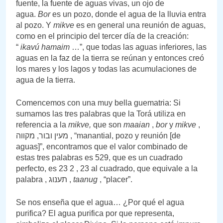
fuente, la fuente de aguas vivas, un ojo de
agua.
Bor
es un pozo, donde el agua de la lluvia entra
al pozo. Y
mikve
es en general una reunión de aguas,
como en el principio del tercer día de la creación:
“
ikavú hamaim
…”, que todas las aguas inferiores, las
aguas en la faz de la tierra se reúnan y entonces creó
los mares y los lagos y todas las acumulaciones de
agua de la tierra.
Comencemos con una muy bella guematria: Si
sumamos las tres palabras que la Torá utiliza en
referencia a la
mikve,
que son
maaian
,
bor
y
mikve
,
מעין ובור, מקווה , “manantial, pozo y reunión [de
aguas]”, encontramos que el valor combinado de
estas tres palabras es 529, que es un cuadrado
perfecto, es 23 2 , 23 al cuadrado, que equivale a la
palabra , תענוג ,
taanug
, “placer”.
Se nos enseña que el agua… ¿Por qué el agua
purifica? El agua purifica por que representa,