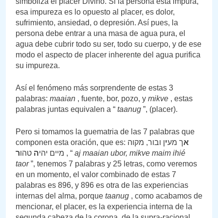
simboliza el placer Divino. Si la persona está impura,
esa impureza es lo opuesto al placer, es dolor,
sufrimiento, ansiedad, o depresión. Así pues, la
persona debe entrar a una masa de agua pura, el
agua debe cubrir todo su ser, todo su cuerpo, y de ese
modo el aspecto de placer inherente del agua purifica
su impureza.
Así el fenómeno más sorprendente de estas 3
palabras:
maaian
, fuente, bor, pozo, y
mikve
, estas
palabras juntas equivalen a “
taanug
”, (placer).
Pero si tomamos la guematria de las 7 palabras que
componen esta oración, que es:
ן ובור, מקוה
י
ך מע
א
טהו
ה
מיים יהי
ר
, “
aj maaian ubor, mikve maim ihié
taor
”, tenemos 7 palabras y 25 letras, como veremos
en un momento, el valor combinado de estas 7
palabras es 896, y 896 es otra de las experiencias
internas del alma, porque
taanug
, como acabamos de
mencionar, el placer, es la experiencia interna de la
segunda cabeza de la corona, de la supra-racional