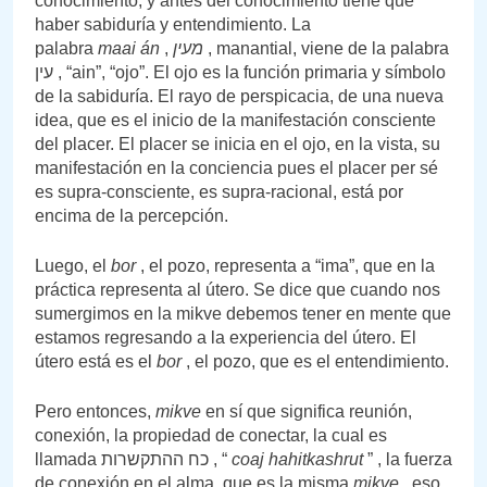
conocimiento, y antes del conocimiento tiene que
haber sabiduría y entendimiento. La
palabra
maai án
,
מעין
, manantial, viene de la palabra
עין , “ain”, “ojo”. El ojo es la función primaria y símbolo
de la sabiduría. El rayo de perspicacia, de una nueva
idea, que es el inicio de la manifestación consciente
del placer. El placer se inicia en el ojo, en la vista, su
manifestación en la conciencia pues el placer per sé
es supra-consciente, es supra-racional, está por
encima de la percepción.
Luego, el
bor
, el pozo, representa a “ima”, que en la
práctica representa al útero. Se dice que cuando nos
sumergimos en la mikve debemos tener en mente que
estamos regresando a la experiencia del útero. El
útero está es el
bor
, el pozo, que es el entendimiento.
Pero entonces,
mikve
en sí que significa reunión,
conexión, la propiedad de conectar, la cual es
llamada כח ההתקשרות , “
coaj hahitkashrut
” , la fuerza
de conexión en el alma, que es la misma
mikve
, eso