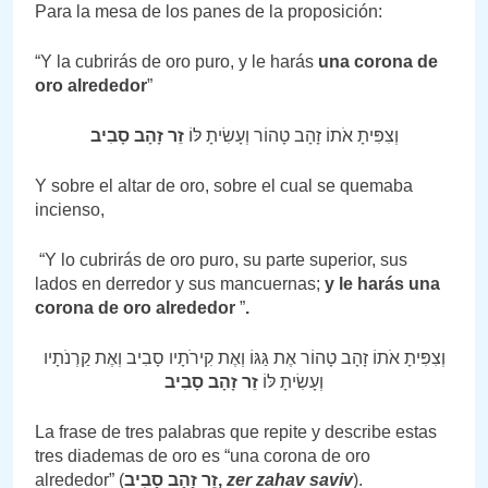
Para la mesa de los panes de la proposición:
“Y la cubrirás de oro puro, y le harás
una corona de
oro alrededor
”
וְצִפִּיתָ אֹתוֹ זָהָב טָהוֹר וְעָשִׂיתָ לּוֹ
זֵר זָהָב סָבִיב
Y sobre el altar de oro, sobre el cual se quemaba
incienso,
“Y lo cubrirás de oro puro, su parte superior, sus
lados en derredor y sus mancuernas;
y le harás una
corona de oro alrededor
”
.
וְצִפִּיתָ אֹתוֹ זָהָב טָהוֹר אֶת גַּגּוֹ וְאֶת קִירֹתָיו סָבִיב וְאֶת קַרְנֹתָיו
וְעָשִׂיתָ לּוֹ
זֵר זָהָב סָבִיב
La frase de tres palabras que repite y describe estas
tres diademas de oro es “una corona de oro
alrededor” (
זֵר זָהָב סָבִיב,
zer zahav saviv
).