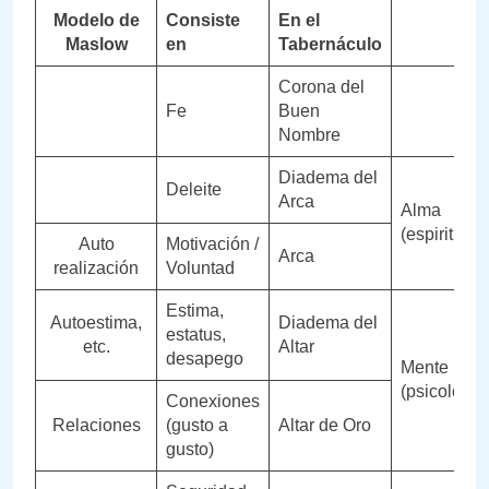
Modelo de
Consiste
En el
Maslow
en
Tabernáculo
Corona del
Fe
Buen
Nombre
Diadema del
Deleite
Arca
Alma
(espiritual)
Auto
Motivación /
Arca
realización
Voluntad
Estima,
Autoestima,
Diadema del
estatus,
etc.
Altar
desapego
Mente
(psicológic
Conexiones
Relaciones
(gusto a
Altar de Oro
gusto)