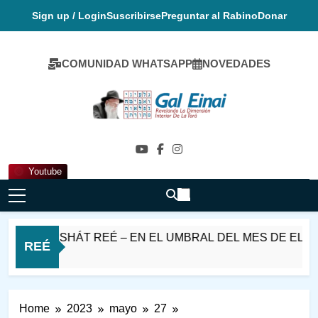
Skip
Sign up / Login
Suscribirse
Preguntar al Rabino
Donar
to
content
COMUNIDAD WHATSAPP
NOVEDADES
Gal Einai En
Español
Youtube
 PARASHÁT REÉ – EN EL UMBRAL DEL MES DE ELUL
REÉ
Home
2023
mayo
27