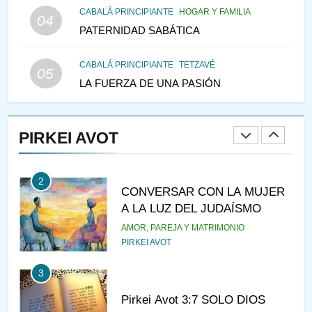
CABALÁ PRINCIPIANTE
HOGAR Y FAMILIA
VEAMOS ¿POR QUÉ
04
PATERNIDAD SABÁTICA
IEHOSHÚA? Y LA QUEJA DE
LAS MUJERES
PENSAMIENTO JUDÍO
PIRKEI AVOT
CABALÁ PRINCIPIANTE
TETZAVÉ
05
LA FUERZA DE UNA PASIÓN
1
RAZI ¿QUIÉN ES SABIO?
PIRKEI AVOT
JASIDUT
NIÑOS
2
CONVERSAR CON LA MUJER
A LA LUZ DEL JUDAÍSMO
AMOR, PAREJA Y MATRIMONIO
PIRKEI AVOT
3
Pirkei Avot 3:7 SOLO DIOS