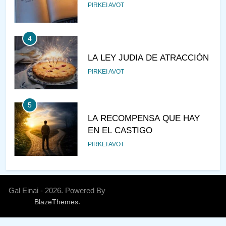
PIRKEI AVOT
4
LA LEY JUDIA DE ATRACCIÓN
PIRKEI AVOT
5
LA RECOMPENSA QUE HAY
EN EL CASTIGO
PIRKEI AVOT
6
¿DE DÓNDE VIENES?
Gal Einai - 2026. Powered By
.
BlazeThemes
PIRKEI AVOT