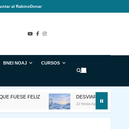
untar al Rabino
Donar
ñol
BNEI NOAJ
CURSOS
FELIZ
DESVIAR LA CONCIENCIA DE LA M
22 Horas Ago