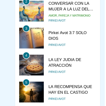
2
CONVERSAR CON LA
MUJER A LA LUZ DEL
JUDAÍSMO
AMOR, PAREJA Y MATRIMONIO
PIRKEI AVOT
3
Pirkei Avot 3:7 SOLO
DIOS
PIRKEI AVOT
4
LA LEY JUDIA DE
ATRACCIÓN
PIRKEI AVOT
5
LA RECOMPENSA QUE
HAY EN EL CASTIGO
PIRKEI AVOT