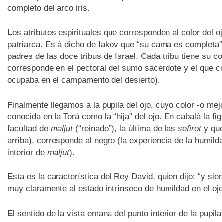
completo del arco iris.
L
os atributos espirituales que corresponden al color del o
patriarca. Está dicho de Iakov que “su cama es completa”
padres de las doce tribus de Israel. Cada tribu tiene su col
corresponde en el pectoral del sumo sacerdote y el que co
ocupaba en el campamento del desierto).
F
inalmente llegamos a la pupila del ojo, cuyo color -o mej
conocida en la Torá como la “hija” del ojo. En cabalá la fi
facultad de
maljut
(“reinado”), la última de las
sefirot
y qu
arriba), corresponde al negro (la experiencia de la humild
interior de
maljut
).
E
sta es la característica del Rey David, quien dijo: “y si
muy claramente al estado intrínseco de humildad en el ojo,
E
l sentido de la vista emana del punto interior de la pupila