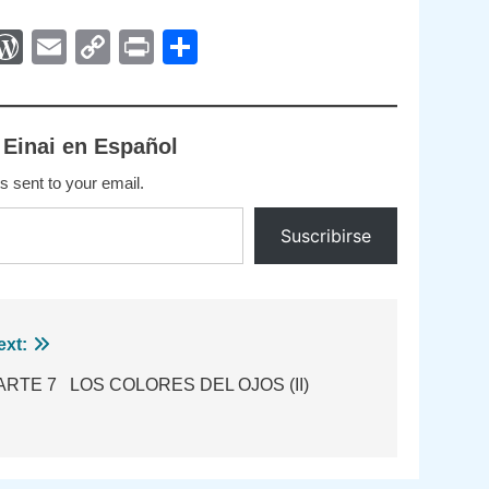
App
egram
interest
WordPress
Email
Copy
Print
Compartir
Link
 Einai en Español
s sent to your email.
Suscribirse
ext:
ARTE 7 LOS COLORES DEL OJOS (II)