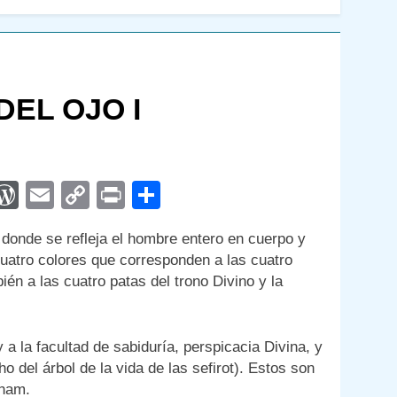
EL OJO I
App
egram
interest
WordPress
Email
Copy
Print
Compartir
Link
 donde se refleja el hombre entero en cuerpo y
cuatro colores que corresponden a las cuatro
én a las cuatro patas del trono Divino y la
a la facultad de sabiduría, perspicacia Divina, y
o del árbol de la vida de las sefirot). Estos son
aham.