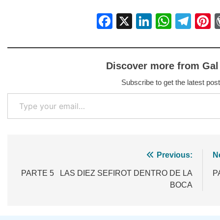
Facebook
X
LinkedIn
Whats
Tel
P
Discover more from Gal
Subscribe to get the latest post
Type your email…
Navegación
Previous:
N
de
PARTE 5 LAS DIEZ SEFIROT DENTRO DE LA
P
BOCA
entradas