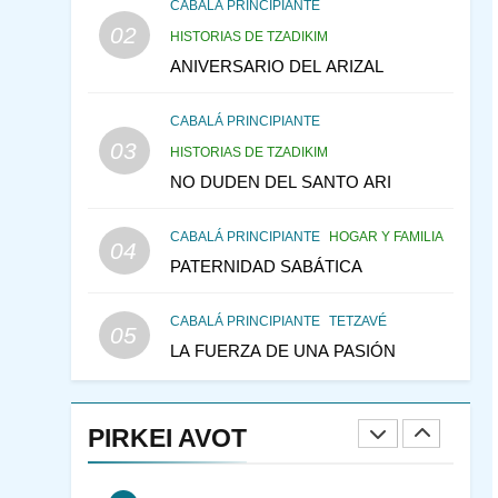
CABALÁ Y JASIDUT: EL
CABALÁ PRINCIPIANTE
02
CONSEJO DE LOS
HISTORIAS DE TZADIKIM
PADRES
ANIVERSARIO DEL ARIZAL
PENSAMIENTO JUDÍO
PIRKEI AVOT
CABALÁ PRINCIPIANTE
146
LA RECONSTRUCCIÓN
03
HISTORIAS DE TZADIKIM
DEL TEMPLO Y LA
NO DUDEN DEL SANTO ARI
ALEGRÍA EN MEDIO DE
MES DE MENAJEM AV
LA TRISTEZA
PENSAMIENTO JUDÍO
CABALÁ PRINCIPIANTE
HOGAR Y FAMILIA
04
147
VEAMOS ¿POR QUÉ
PATERNIDAD SABÁTICA
IEHOSHÚA? Y LA QUEJA
DE LAS MUJERES
PENSAMIENTO JUDÍO
CABALÁ PRINCIPIANTE
TETZAVÉ
05
PIRKEI AVOT
LA FUERZA DE UNA PASIÓN
1
RAZI ¿QUIÉN ES SABIO?
PIRKEI AVOT
JASIDUT
NIÑOS