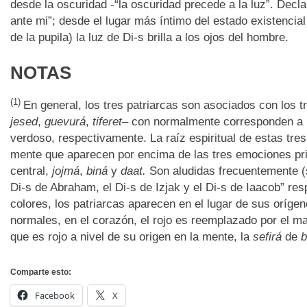
desde la oscuridad -“la oscuridad precede a la luz”. Decla
ante mi”; desde el lugar más íntimo del estado existencial 
de la pupila) la luz de Di-s brilla a los ojos del hombre.
NOTAS
(1)
En general, los tres patriarcas son asociados con los 
jesed
,
guevurá
,
tiferet
– con normalmente corresponden a lo
verdoso, respectivamente. La raíz espiritual de estas tre
mente que aparecen por encima de las tres emociones prim
central,
jojmá
,
biná
y
daat.
Son aludidas frecuentemente (s
Di-s de Abraham, el Di-s de Izjak y el Di-s de Iaacob” res
colores, los patriarcas aparecen en el lugar de sus oríge
normales, en el corazón, el rojo es reemplazado por el mar
que es rojo a nivel de su origen en la mente, la
sefirá
de
b
Comparte esto:
Facebook
X