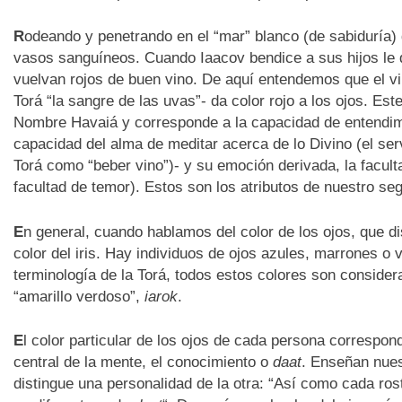
R
odeando y penetrando en el “mar” blanco (de sabiduría) d
vasos sanguíneos. Cuando Iaacov bendice a sus hijos le d
vuelvan rojos de buen vino. De aquí entendemos que el vi
Torá “la sangre de las uvas”- da color rojo a los ojos. Este
Nombre Havaiá y corresponde a la capacidad de entendimien
capacidad del alma de meditar acerca de lo Divino (el serv
Torá como “beber vino”)- y su emoción derivada, la faculta
facultad de temor). Estos son los atributos de nuestro seg
E
n general, cuando hablamos del color de los ojos, que dis
color del iris. Hay individuos de ojos azules, marrones o v
terminología de la Torá, todos estos colores son conside
“amarillo verdoso”,
iarok
.
E
l color particular de los ojos de cada persona correspon
central de la mente, el conocimiento o
daat
. Enseñan nue
distingue una personalidad de la otra: “Así como cada rost