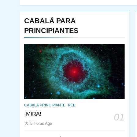
CABALÁ PARA
PRINCIPIANTES
144
¿QUIÉN ES SABIO? EL
CABALÁ PRINCIPIANTE
REE
QUE VE LO QUE VA A
¡MIRA!
01
NACER
PENSAMIENTO JUDÍO
5 Horas Ago
PIRKEI AVOT
145