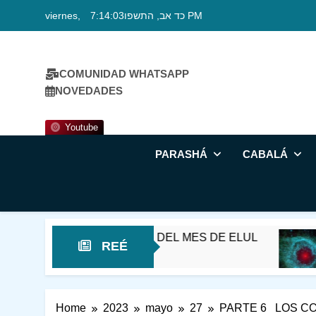
Skip
viernes, כד אב, התשפו
7:14:04 PM
to
content
COMUNIDAD WHATSAPP
NOVEDADES
Youtube
PARASHÁ
CABALÁ
 EN EL UMBRAL DEL MES DE ELUL
¡MIRA!
REÉ
5 Horas A
Home
2023
mayo
27
PARTE 6 LOS CO