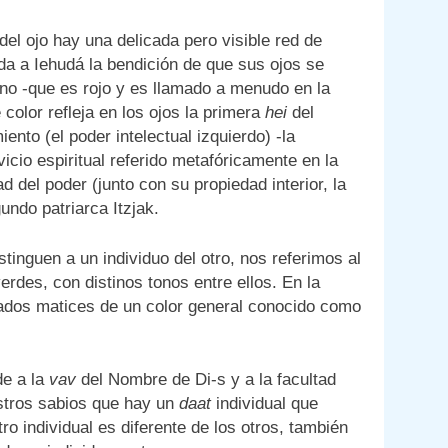
el ojo hay una delicada pero visible red de
a a Iehudá la bendición de que sus ojos se
no -que es rojo y es llamado a menudo en la
 color refleja en los ojos la primera
hei
del
to (el poder intelectual izquierdo) -la
icio espiritual referido metafóricamente en la
d del poder (junto con su propiedad interior, la
undo patriarca Itzjak.
tinguen a un individuo del otro, nos referimos al
erdes, con distinos tonos entre ellos. En la
rados matices de un color general conocido como
de a la
vav
del Nombre de Di-s y a la facultad
stros sabios que hay un
daat
individual que
ro individual es diferente de los otros, también