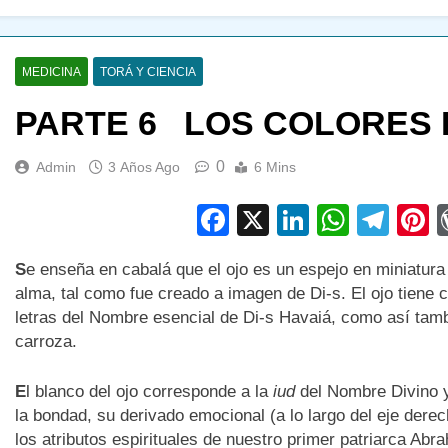
MEDICINA
TORÁ Y CIENCIA
PARTE 6 LOS COLORES D
0
Admin
3 Años Ago
6 Mins
Facebook
X
LinkedIn
Whats
Tel
P
S
e enseña en cabalá que el ojo es un espejo en miniatura
alma, tal como fue creado a imagen de Di-s. El ojo tiene 
letras del Nombre esencial de Di-s Havaiá, como así tambi
carroza.
E
l blanco del ojo corresponde a la
iud
del Nombre Divino y 
la bondad, su derivado emocional (a lo largo del eje derech
los atributos espirituales de nuestro primer patriarca Abr