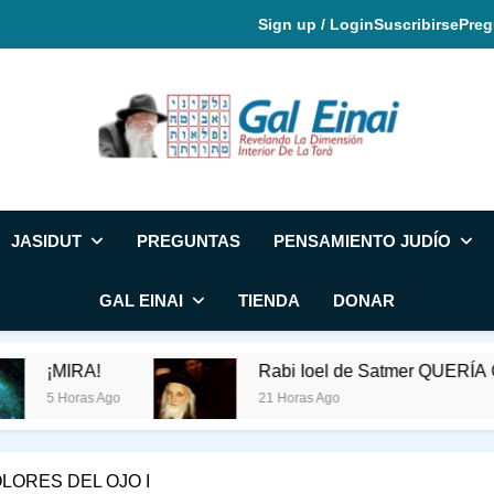
Sign up / Login
Suscribirse
Preg
Gal Einai En Espa
JASIDUT
PREGUNTAS
PENSAMIENTO JUDÍO
GAL EINAI
TIENDA
DONAR
Rabi Ioel de Satmer QUERÍA QUE FUESE 
go
21 Horas Ago
LORES DEL OJO I