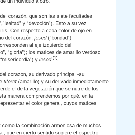
 de un individuo a otro.
el corazón, que son las siete facultades
,”lealtad” y “devoción”). Esto a su vez
iris. Con respecto a cada color de ojo en
cho del corazón,
jesed
(“bondad”)
corresponden al eje izquierdo del
”, “gloria”); los matices de amarillo verdoso
(1)
 “misericordia”) y
iesod
.
el corazón, su derivado principal -su
de
tiferet
(amarillo) y su derivado inmediatamente
verde el de la vegetación que se nutre de los
e esta manera comprendemos por qué, en la
 representar el color general, cuyos matices
idut como la combinación armoniosa de muchos
ual, que en cierto sentido sugiere el espectro