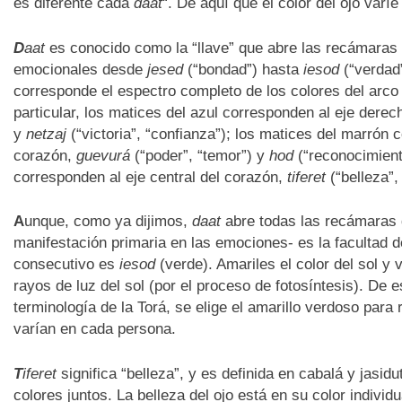
es diferente cada
daat
“. De aquí que el color del ojo varíe
D
aat
es conocido como la “llave” que abre las recámaras d
emocionales desde
jesed
(“bondad”) hasta
iesod
(“verdad”
corresponde el espectro completo de los colores del arco 
particular, los matices del azul corresponden al eje dere
y
netzaj
(“victoria”, “confianza”); los matices del marrón 
corazón,
guevurá
(“poder”, “temor”) y
hod
(“reconocimiento
corresponden al eje central del corazón,
tiferet
(“belleza”,
A
unque, como ya dijimos,
daat
abre todas las recámaras d
manifestación primaria en las emociones- es la facultad 
consecutivo es
iesod
(verde). Amariles el color del sol y 
rayos de luz del sol (por el proceso de fotosíntesis). D
terminología de la Torá, se elige el amarillo verdoso para
varían en cada persona.
T
iferet
significa “belleza”, y es definida en cabalá y jas
colores juntos. La belleza del ojo está en su color individ