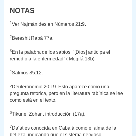
NOTAS
1
Ver Najmánides en Números 21:9.
2
Bereshit Rabá 77a.
3
En la palabra de los sabios, “[Dios] anticipa el
remedio a la enfermedad” ( Megilá 13b).
4
Salmos 85:12.
5
Deuteronomio 20:19. Esto aparece como una
pregunta retórica, pero en la literatura rabínica se lee
como está en el texto.
6
Tikunei Zohar , introducción (17a).
7
Da’at es conocida en Cabalá como el alma de la
belleza, indicando que el sistema nervioso