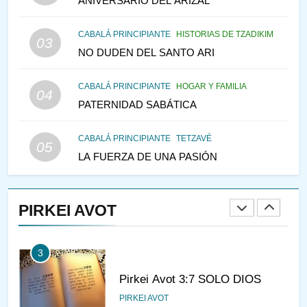
ANIVERSARIO DEL ARIZAL
IEHOSHÚA? Y LA QUEJA DE
LAS MUJERES
CABALÁ PRINCIPIANTE
HISTORIAS DE TZADIKIM
PENSAMIENTO JUDÍO
PIRKEI AVOT
03
NO DUDEN DEL SANTO ARI
1
CABALÁ PRINCIPIANTE
HOGAR Y FAMILIA
04
RAZI ¿QUIÉN ES SABIO?
PATERNIDAD SABÁTICA
JASIDUT
NIÑOS
CABALÁ PRINCIPIANTE
TETZAVÉ
05
LA FUERZA DE UNA PASIÓN
2
CONVERSAR CON LA MUJER
A LA LUZ DEL JUDAÍSMO
PIRKEI AVOT
AMOR, PAREJA Y MATRIMONIO
PIRKEI AVOT
3
Pirkei Avot 3:7 SOLO DIOS
PIRKEI AVOT