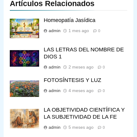
Artículos Relacionados
Homeopatía Jasídica
admin
1 mes ago
0
LAS LETRAS DEL NOMBRE DE
DIOS 1
admin
2 meses ago
0
FOTOSÍNTESIS Y LUZ
admin
4 meses ago
0
LA OBJETIVIDAD CIENTÍFICA Y
LA SUBJETIVIDAD DE LA FE
admin
5 meses ago
0