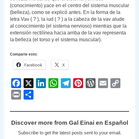
(conocimiento) yace en el centro del sistema muscular
(belleza), como se explicó antes. En la forma de la
letra Vav ( ? ), la iud ( ? ) a la cabeza de la vav alude
al conocimiento (el sistema nervioso) mientras que la
extensión rectilínea hacia arriba de la vav representa
la belleza (el torso y el sistema muscular).
Comparte esto:
Facebook
X
Facebook
X
LinkedIn
WhatsApp
Telegram
Pinterest
WordPre
Email
Cop
Link
Print
Compartir
Discover more from Gal Einai en Español
Subscribe to get the latest posts sent to your email.
Type your email…