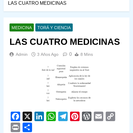
LAS CUATRO MEDICINAS
MEDICINA
TORÁ Y CIENCIA
LAS CUATRO MEDICINAS
0
Admin
3 Años Ago
8 Mins
Facebook
X
LinkedIn
WhatsApp
Telegram
Pinterest
WordPre
Email
Cop
Link
Print
Compartir