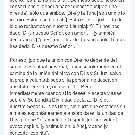
consecuencia, debería haber dicho: “[a Mí] y a una
ofrenda”, sólo que ambos, [Di-s y la Torá,] son uno y lo
mismo. Estúdiese bien allí]. Esto es [el significado de
lo que recitamos en nuestra Liturgia]: “Y Tú nos has
dado, Di-s nuestro Señor, con amor…”, [y también
declaramos:] “pues con la luz de Tu semblante Tú nos
has dado, Di-s nuestro Señor…”.
Por eso, [porque la unión con Di-s no depende del
servicio espiritual personal,] nada se interpone en el
camino de la unión del alma con Di-s y Su luz, salvo
la propia voluntad; pues si la persona no desea en
absoluto, Di-s libre, unirse a El… Pero
inmediatamente cuando sí lo desea, y acepta y atrae
sobre sí Su bendita Divinidad declara: “Di-s es
nuestro Señor, Di-s es uno”, sin duda que entonces su
alma es espontáneamente absorbida en la unidad de
Di-s, porque “[el anhelo del] espíritu [del individuo]
evoca espíritu [y estímulo en lo Alto], y atrae [y
concede] espíritu”.