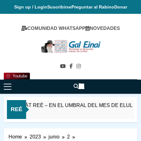
Skip
Sign up / Login
Suscribirse
Preguntar al Rabino
Donar
to
content
COMUNIDAD WHATSAPP
NOVEDADES
Gal Einai En
Español
Youtube
ASHÁT REÉ – EN EL UMBRAL DEL MES DE ELUL
REÉ
Home
2023
junio
2