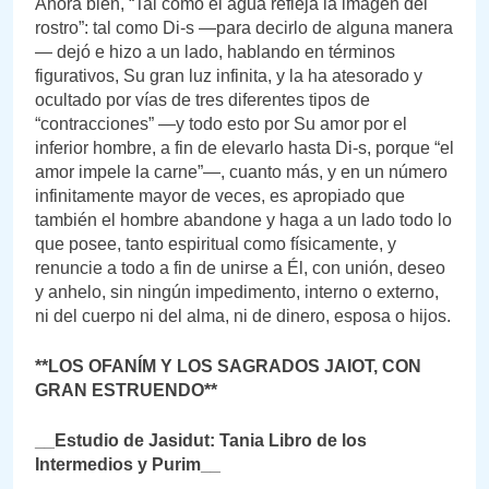
Ahora bien, “Tal como el agua refleja la imagen del
rostro”: tal como Di-s —para decirlo de alguna manera
— dejó e hizo a un lado, hablando en términos
figurativos, Su gran luz infinita, y la ha atesorado y
ocultado por vías de tres diferentes tipos de
“contracciones” —y todo esto por Su amor por el
inferior hombre, a fin de elevarlo hasta Di-s, porque “el
amor impele la carne”—, cuanto más, y en un número
infinitamente mayor de veces, es apropiado que
también el hombre abandone y haga a un lado todo lo
que posee, tanto espiritual como físicamente, y
renuncie a todo a fin de unirse a Él, con unión, deseo
y anhelo, sin ningún impedimento, interno o externo,
ni del cuerpo ni del alma, ni de dinero, esposa o hijos.
**LOS OFANÍM Y LOS SAGRADOS JAIOT, CON
GRAN ESTRUENDO**
__Estudio de Jasidut: Tania Libro de los
Intermedios y Purim__