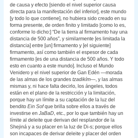
de causa y efecto [siendo el nivel superior causa
directa para la manifestación del inferior], este mundo
[y todo lo que contiene], no hubiera sido creado en su
forma presente, de orden finito y limitado [como lo es,
conforme lo dicho:] “De la tierra al firmamento hay una
distancia de 500 años”, y similarmente [es limitada la
distancia] entre [un] firmamento y [el siguiente]
firmamento, así como también el espesor de cada
firmamento [es de una distancia de 500 años. Y todo
esto en cuanto a este mundo]. Incluso el Mundo
Venidero y el nivel superior de Gan Edén —morada
de las almas de los grandes
tzadikím
—, y las almas
mismas y, ni hace falta decirlo, los ángeles, todos
están en el plano de la restricción y la limitación,
porque hay un límite a su captación de la luz del
bendito
Ein
Sof
que brilla sobre ellos a través de
investirse en
JaBaD
, etc., por lo que también hay un
límite al deleite que derivan del resplandor de la
Shejiná y a su placer en la luz de Di-s; porque ellos
son incapaces de derivar deleite y placer del orden