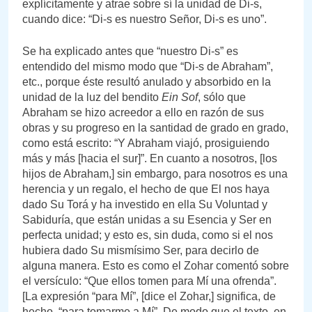
explícitamente y atrae sobre sí la unidad de Di-s,
cuando dice: “Di-s es nuestro Señor, Di-s es uno”.
Se ha explicado antes que “nuestro Di-s” es
entendido del mismo modo que “Di-s de Abraham”,
etc., porque éste resultó anulado y absorbido en la
unidad de la luz del bendito
Ein Sof
, sólo que
Abraham se hizo acreedor a ello en razón de sus
obras y su progreso en la santidad de grado en grado,
como está escrito: “Y Abraham viajó, prosiguiendo
más y más [hacia el sur]”. En cuanto a nosotros, [los
hijos de Abraham,] sin embargo, para nosotros es una
herencia y un regalo, el hecho de que El nos haya
dado Su Torá y ha investido en ella Su Voluntad y
Sabiduría, que están unidas a su Esencia y Ser en
perfecta unidad; y esto es, sin duda, como si el nos
hubiera dado Su mismísimo Ser, para decirlo de
alguna manera. Esto es como el Zohar comentó sobre
el versículo: “Que ellos tomen para Mí una ofrenda”.
[La expresión “para Mí”, [dice el Zohar,] significa, de
hecho, “para tomarme a Mí”. De modo que el texto, en