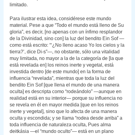
limitado.
Para ilustrar esta idea, considérese este mundo
material. Pese a que “Todo el mundo está lleno de Su
gloria”, es decir, [no apenas con un ínfimo resplandor
de la Divinidad, sino con] la luz del bendito Ein Sof —
como está escrito: “‘¿No lleno acaso Yo los cielos y la
tierra?’, dice Di-s”—, no obstante, sólo una vitalidad
muy limitada, no mayor a la de la categoría de [la que
está revelada en] los reinos inerte y vegetal, está
investida dentro [de este mundo] en la forma de
influencia “revelada”, mientras que toda la luz del
bendito Ein Sof [que llena el mundo de una manera
oculta] es descripta como “rodeándolo” —aunque en
realidad está en su interior— porque su influencia no
se revela en él en mayor medida [que en los reinos
inerte y vegetal], sino que lo afecta de una manera
oculta y escondida; y se llama “rodea desde arriba” a
toda influencia de naturaleza oculta, Pues alma
deitkásia —el “mundo oculto”— está en un plano