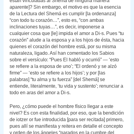
están vinculadas al Shemá de ninguna manera
aparente]? Sin embargo, el motivo es que la esencia
de la Lectura del Shemá es cumplir [la ordenanza]
“con todo tu corazón…”, esto es, “con ambas
inclinaciones tuyas…”, es decir, imponerse a
cualquier cosa que [le] impida el amor a Di-s. Pues “tu
corazón” alude a la esposa y a los hijos de ésta, hacia
quienes el corazón del hombre está, por su misma
naturaleza, ligado. Así han comentado los Sabios
sobre el versículo: “Pues El habló y ocurrió” — ‘esto
se refiere a la esposa de uno’; “El ordenó y se alzó
firme” — ‘esto se refiere a los hijos’; y por [las
palabras] “tu alma y tu fuerza” [del Shemá] se
entiende, literalmente, ‘tu vida y sustento’; renunciar a
todo en aras del amor a Di-s.
Pero, ¿cómo puede el hombre físico llegar a este
nivel? Es con esta finalidad, por eso, que la bendición
de iotzer or fue introducida [para ser recitada] primero,
pues allí se manifiesta y reitera en detalle el concepto
y orden de los ángeles “parados en la cumbre del