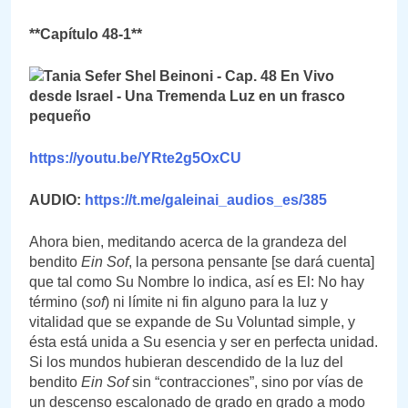
**Capítulo 48-1**
https://youtu.be/YRte2g5OxCU
AUDIO:
https://t.me/galeinai_audios_es/385
Ahora bien, meditando acerca de la grandeza del
bendito
Ein
Sof
, la persona pensante [se dará cuenta]
que tal como Su Nombre lo indica, así es El: No hay
término (
sof
) ni límite ni fin alguno para la luz y
vitalidad que se expande de Su Voluntad simple, y
ésta está unida a Su esencia y ser en perfecta unidad.
Si los mundos hubieran descendido de la luz del
bendito
Ein
Sof
sin “contracciones”, sino por vías de
un descenso escalonado de grado en grado a modo