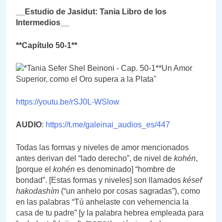
__Estudio de Jasidut: Tania Libro de los
Intermedios__
**Capítulo 50-1**
https://youtu.be/rSJ0L-WSlow
AUDIO
:
https://t.me/galeinai_audios_es/447
Todas las formas y niveles de amor mencionados
antes derivan del “lado derecho”, de nivel de
kohén
,
[porque el
kohén
es denominado] “hombre de
bondad”. [Estas formas y niveles] son llamados
késef
hakodashím
(“un anhelo por cosas sagradas”), como
en las palabras “Tú anhelaste con vehemencia la
casa de tu padre” [y la palabra hebrea empleada para