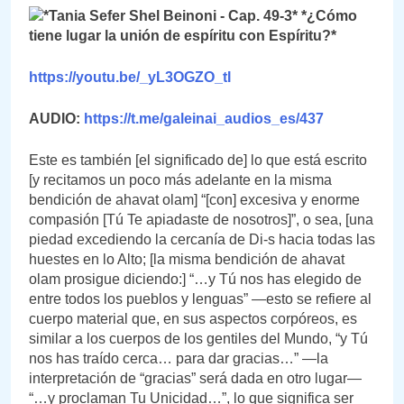
https://youtu.be/_yL3OGZO_tI
AUDIO:
https://t.me/galeinai_audios_es/437
Este es también [el significado de] lo que está escrito
[y recitamos un poco más adelante en la misma
bendición de ahavat olam] “[con] excesiva y enorme
compasión [Tú Te apiadaste de nosotros]”, o sea, [una
piedad excediendo la cercanía de Di-s hacia todas las
huestes en lo Alto; [la misma bendición de ahavat
olam prosigue diciendo:] “…y Tú nos has elegido de
entre todos los pueblos y lenguas” —esto se refiere al
cuerpo material que, en sus aspectos corpóreos, es
similar a los cuerpos de los gentiles del Mundo, “y Tú
nos has traído cerca… para dar gracias…” —la
interpretación de “gracias” será dada en otro lugar—
“…y proclaman Tu Unicidad…”, lo que significa ser